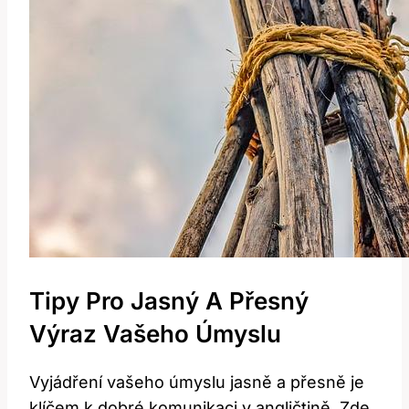
Tipy Pro Jasný A Přesný
Výraz Vašeho Úmyslu
Vyjádření vašeho úmyslu jasně a přesně je
klíčem k dobré komunikaci v angličtině. Zde