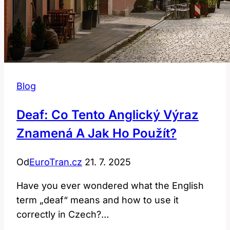
Blog
Deaf: Co Tento Anglický Výraz
Znamená A Jak Ho Použít?
Od
EuroTran.cz
21. 7. 2025
Have you ever wondered what the English
term „deaf“ means and how to use it
correctly in Czech?…