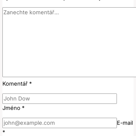
použití!
Komentář
*
Jméno
*
E-mail
*