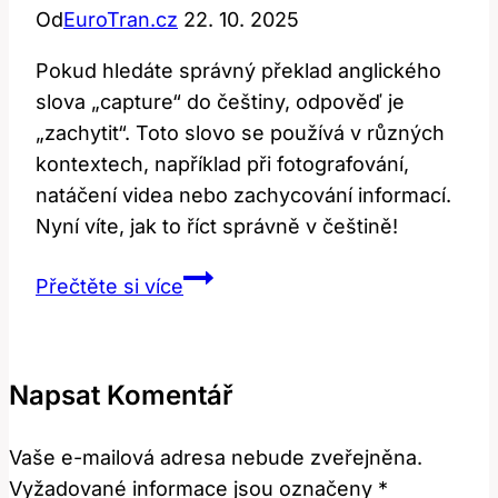
Od
EuroTran.cz
22. 10. 2025
Pokud hledáte správný překlad anglického
slova „capture“ do češtiny, odpověď je
„zachytit“. Toto slovo se používá v různých
kontextech, například při fotografování,
natáčení videa nebo zachycování informací.
Nyní víte, jak to říct správně v češtině!
Jak
Přečtěte si více
se
řekne
‚capture‘
Napsat Komentář
v
češtině?
Vaše e-mailová adresa nebude zveřejněna.
Překlad
Vyžadované informace jsou označeny
*
a