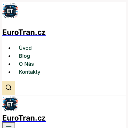
Přeskočit
na
obsah
EuroTran.cz
Úvod
Blog
O Nás
Kontakty
EuroTran.cz