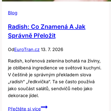
Blog
Radish: Co Znamená A Jak
Správně Přeložit
Od
EuroTran.cz
13. 7. 2026
Radish, kořenová zelenina bohatá na živiny,
je oblíbená ingredience ve světové kuchyni.
V češtině je správným překladem slova
„radish“ „ředkvička“. Ta se často používá
jako součást salátů, sendvičů nebo jako
dekorace jídel.
Radish:
Přečtěte si více