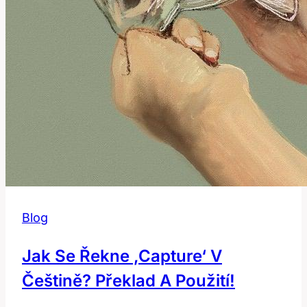
Blog
Jak Se Řekne ‚capture‘ V
Češtině? Překlad A Použití!