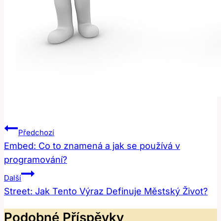
Navigace
Předchozí
Pro
Embed: Co to znamená a jak se používá v
programování?
Příspěvek
Další
Street: Jak Tento Výraz Definuje Městský Život?
Podobné Příspěvky