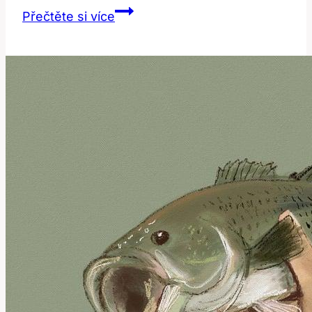
Deaf:
Přečtěte si více
Co
Tento
Anglický
Výraz
Znamená
a
Jak
Ho
Použít?