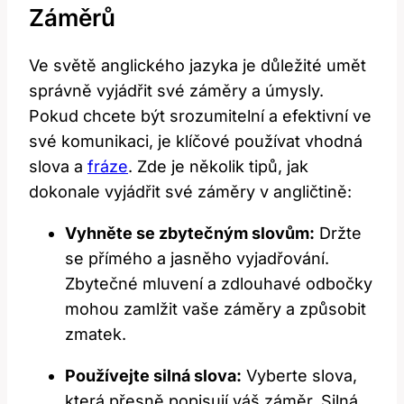
Záměrů
Ve světě anglického jazyka je důležité umět
správně vyjádřit své záměry a úmysly.
Pokud chcete být srozumitelní a efektivní ve
své komunikaci, je klíčové používat vhodná
slova a
fráze
. Zde je několik tipů, jak
dokonale vyjádřit své záměry v angličtině:
Vyhněte se zbytečným slovům:
Držte
se přímého a jasněho vyjadřování.
Zbytečné mluvení a zdlouhavé odbočky
mohou zamlžit vaše záměry a způsobit
zmatek.
Používejte silná slova:
Vyberte slova,
která přesně popisují váš záměr. Silná