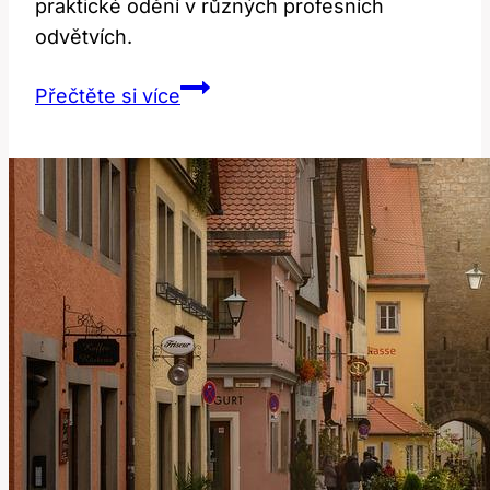
praktické odění v různých profesních
odvětvích.
Apron:
Přečtěte si více
Nejen
Zástěra!
Překlad
a
Profesionální
Použití!