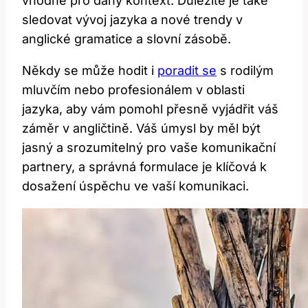
vhodné pro daný kontext. Důležité je také
sledovat vývoj jazyka a nové trendy v
anglické gramatice a slovní zásobě.
Někdy se může hodit i
poradit se
s rodilým
mluvčím nebo profesionálem v oblasti
jazyka, aby vám pomohl přesně vyjádřit váš
záměr v angličtině. Váš úmysl by měl být
jasný a srozumitelný pro vaše komunikační
partnery, a správná formulace je klíčová k
dosažení úspěchu ve vaší komunikaci.