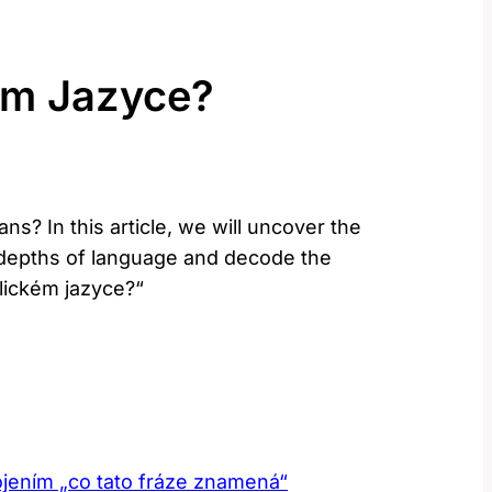
ém Jazyce?
s? In this article, we will uncover the
 depths of language and decode the
lickém jazyce?“
ojením „co tato fráze znamená“