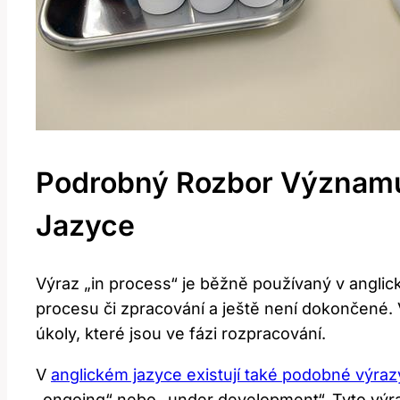
Podrobný Rozbor Významu 
Jazyce
Výraz „in process“ je běžně používaný v anglick
procesu či zpracování a ještě není dokončené. 
úkoly, které jsou ve fázi rozpracování.
V
anglickém jazyce existují také podobné výraz
„ongoing“ nebo „under development“. Tyto výra