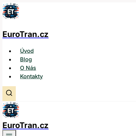
Přeskočit
na
obsah
EuroTran.cz
Úvod
Blog
O Nás
Kontakty
EuroTran.cz