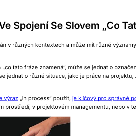
Ve Spojení Se Slovem „co Ta
íván v různých kontextech a může mít různé významy.
 „co tato fráze znamená“, může se jednat o označení,
 jednat o různé situace, jako je práce na projektu,
e výraz
„in process“ použit,
je klíčový pro správné 
ním prostředí, v projektovém managementu, nebo v t