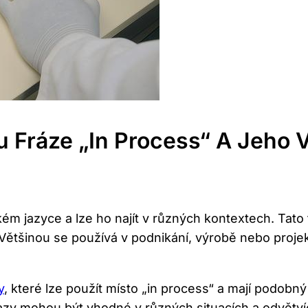
Fráze „in Process“ A Jeho 
ém jazyce a lze ho najít v různých kontextech. Tato
Většinou se používá v podnikání, výrobě nebo projek
y
, které lze použít místo „in process“ a mají podobný
zy mohou být vhodné v různých situacích a odvětví