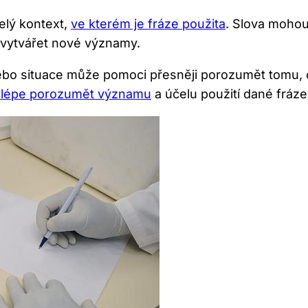
celý kontext,
ve kterém je fráze použita
. Slova mohou
e vytvářet nové významy.
nebo situace může pomoci přesněji porozumět tomu,
lépe porozumět významu
a účelu použití dané fráze