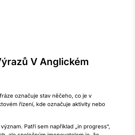
Výrazů V Anglickém
 fráze označuje stav něčeho, co je v
tovém řízení, kde označuje aktivity nebo
 význam. Patří sem například „in progress“,
ch, ale společným jmenovatelem je, že