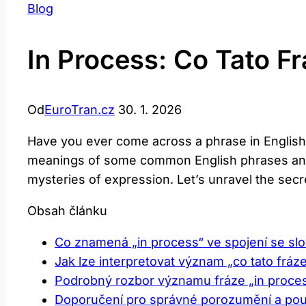
Blog
In Process: Co Tato 
Od
EuroTran.cz
30. 1. 2026
Have you ever come across a phrase in English t
meanings of some common English phrases and d
mysteries of expression. Let’s unravel the sec
Obsah článku
Co znamená „in process“ ve spojení se sl
Jak lze interpretovat význam „co tato frá
Podrobný rozbor významu fráze „in proces
Doporučení pro správné porozumění a použ