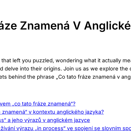
Fráze Znamená V Anglick
hat left you puzzled, wondering what it actually mean
elve into their origins. Join us as we explore the
rets behind the phrase „Co tato fráze znamená v ang
ovem „co tato fráze znamená“?
ze znamená“ v kontextu anglického jazyka?
s“ a jeho výrazů v anglickém jazyce
ívání výrazu „in process“ ve spojení se slovním sp