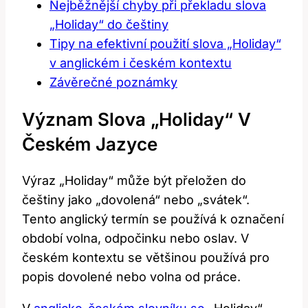
Nejběžnější chyby při překladu slova
„Holiday“ do češtiny
Tipy na efektivní použití slova „Holiday“
v anglickém i českém kontextu
Závěrečné poznámky
Význam Slova „Holiday“ V
Českém Jazyce
Výraz „Holiday“ může být přeložen do
češtiny jako „dovolená“ nebo „svátek“.
Tento anglický termín se používá k označení
období volna, odpočinku nebo oslav. V
českém kontextu se většinou používá pro
popis dovolené nebo volna od práce.