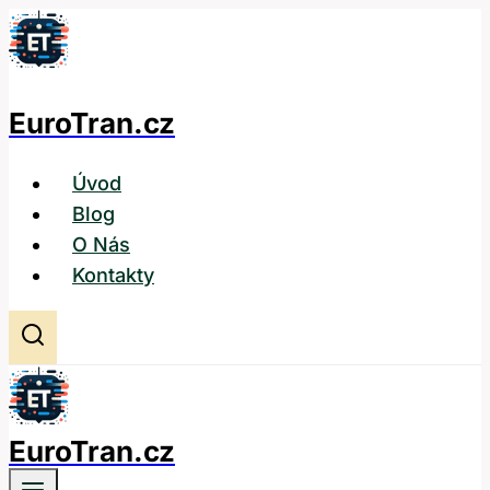
Přeskočit
na
obsah
EuroTran.cz
Úvod
Blog
O Nás
Kontakty
EuroTran.cz