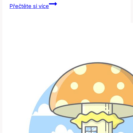
Skládat:
Přečtěte si více
Co
Znamená
‚fold‘
v
Anglicko-
Českém
Slovníku?