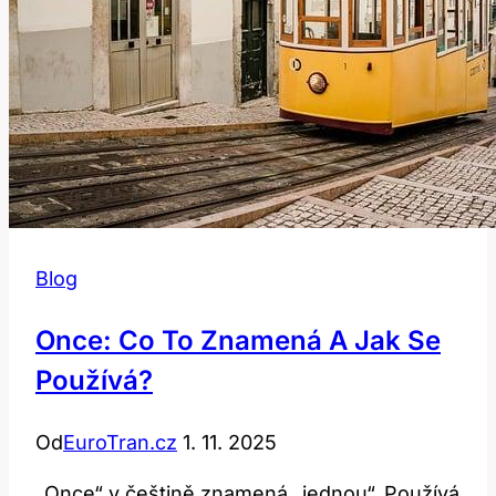
Blog
Once: Co To Znamená A Jak Se
Používá?
Od
EuroTran.cz
1. 11. 2025
„Once“ v češtině znamená „jednou“. Používá