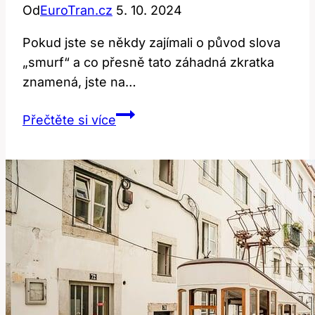
Od
EuroTran.cz
5. 10. 2024
Pokud jste se někdy zajímali o původ slova
„smurf“ a co přesně tato záhadná zkratka
znamená, jste na…
Smurf:
Přečtěte si více
Co
skutečně
znamená
toto
zajímavé
slovo?