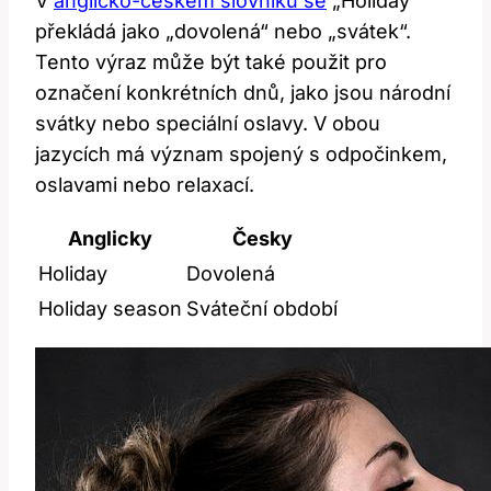
V
anglicko-českém slovníku se
„Holiday“
překládá jako „dovolená“ nebo „svátek“.
Tento výraz může být také použit pro
označení konkrétních dnů, jako jsou národní
svátky nebo speciální oslavy. V obou
jazycích má význam spojený s odpočinkem,
oslavami nebo relaxací.
Anglicky
Česky
Holiday
Dovolená
Holiday season
Sváteční období