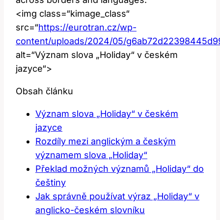
<img class=“kimage_class“
src=“
https://eurotran.cz/wp-
content/uploads/2024/05/g6ab72d22398445d
alt=“Význam slova „Holiday“ v českém
jazyce“>
Obsah článku
Význam slova „Holiday“ v českém
jazyce
Rozdíly mezi anglickým a českým
významem slova „Holiday“
Překlad možných významů „Holiday“ do
češtiny
Jak správně používat výraz „Holiday“ v
anglicko-českém slovníku