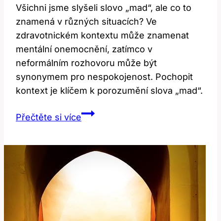
Všichni jsme slyšeli slovo „mad“, ale co to
znamená v různých situacích? Ve
zdravotnickém kontextu může znamenat
mentální onemocnění, zatímco v
neformálním rozhovoru může být
synonymem pro nespokojenost. Pochopit
kontext je klíčem k porozumění slova „mad“.
Mad:
Přečtěte si více
Co
Toto
Slovo
Znamená
v
Různých
Kontextech?