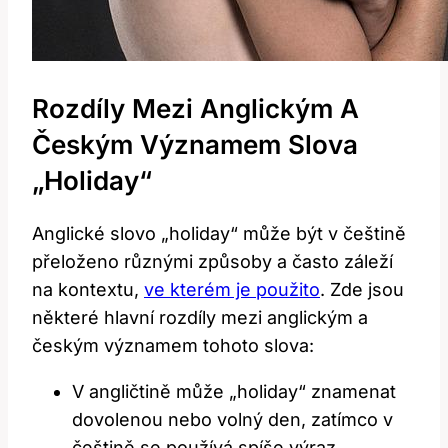
Rozdíly Mezi Anglickým A
Českým Významem Slova
„Holiday“
Anglické slovo „holiday“ může být v češtině
přeloženo různými způsoby a často záleží
na kontextu,
ve kterém je použito
. Zde jsou
některé hlavní rozdíly mezi anglickým a
českým významem tohoto slova:
V angličtině může „holiday“ znamenat
dovolenou nebo volný den, zatímco v
češtině se používá spíše výraz