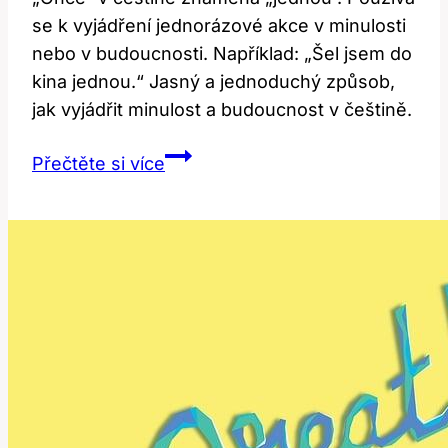
se k vyjádření jednorázové akce v minulosti
nebo v budoucnosti. Například: „Šel jsem do
kina jednou.“ Jasný a jednoduchý způsob,
jak vyjádřit minulost a budoucnost v češtině.
Once:
Přečtěte si více
Co
to
znamená
a
jak
se
používá?