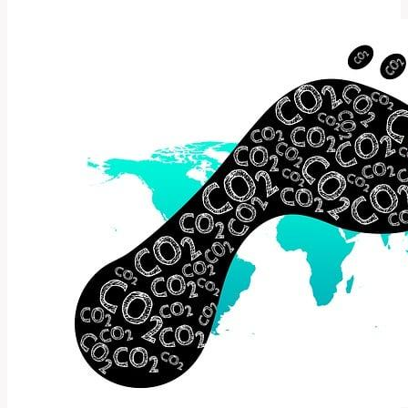
významu
a
použití
této
symboliky