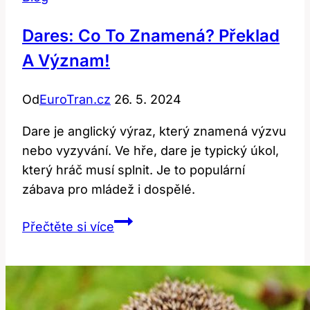
Dares: Co To Znamená? Překlad
A Význam!
Od
EuroTran.cz
26. 5. 2024
Dare je anglický výraz, který znamená výzvu
nebo vyzyvání. Ve hře, dare je typický úkol,
který hráč musí splnit. Je to populární
zábava pro mládež i dospělé.
Dares:
Přečtěte si více
Co
To
Znamená?
Překlad