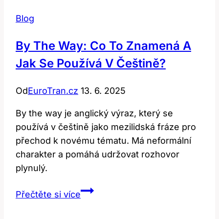
Blog
By The Way: Co To Znamená A
Jak Se Používá V Češtině?
Od
EuroTran.cz
13. 6. 2025
By the way je anglický výraz, který se
používá v češtině jako mezilidská fráze pro
přechod k novému tématu. Má neformální
charakter a pomáhá udržovat rozhovor
plynulý.
By
Přečtěte si více
the
Way: