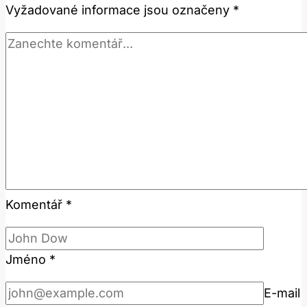
Vyžadované informace jsou označeny
*
říct
česky?
Komentář
*
Jméno
*
E-mail