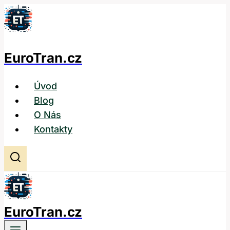
Přeskočit
na
obsah
EuroTran.cz
Úvod
Blog
O Nás
Kontakty
EuroTran.cz