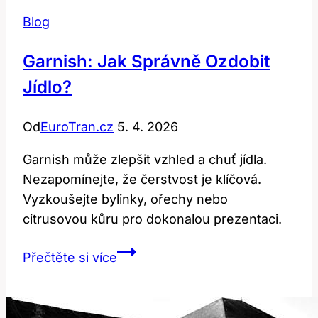
Blog
Garnish: Jak Správně Ozdobit
Jídlo?
Od
EuroTran.cz
5. 4. 2026
Garnish může zlepšit vzhled a chuť jídla.
Nezapomínejte, že čerstvost je klíčová.
Vyzkoušejte bylinky, ořechy nebo
citrusovou kůru pro dokonalou prezentaci.
Garnish:
Přečtěte si více
Jak
Správně
Ozdobit