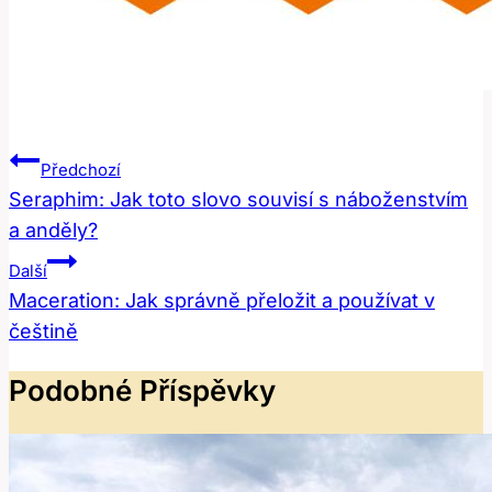
Navigace
Předchozí
Pro
Seraphim: Jak toto slovo souvisí s náboženstvím
a anděly?
Příspěvek
Další
Maceration: Jak správně přeložit a používat v
češtině
Podobné Příspěvky