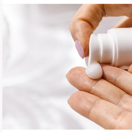
To
Znamená?
Překlad
a
Význam!