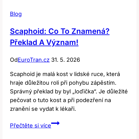
Blog
Scaphoid: Co To Znamená?
Překlad A Význam!
Od
EuroTran.cz
31. 5. 2026
Scaphoid je malá kost v lidské ruce, která
hraje důležitou roli při pohybu zápěstím.
Správný překlad by byl „loďička“. Je důležité
pečovat o tuto kost a při podezření na
zranění se vydat k lékaři.
Scaphoid:
Přečtěte si více
Co