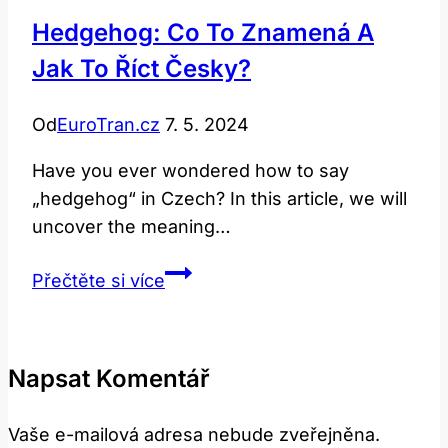
Hedgehog: Co To Znamená A
Jak To Říct Česky?
Od
EuroTran.cz
7. 5. 2024
Have you ever wondered how to say
„hedgehog“ in Czech? In this article, we will
uncover the meaning…
Hedgehog:
Přečtěte si více
Co
to
znamená
Napsat Komentář
a
jak
Vaše e-mailová adresa nebude zveřejněna.
to