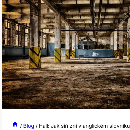
/
Blog
/
Hall: Jak síň zní v anglickém slovník