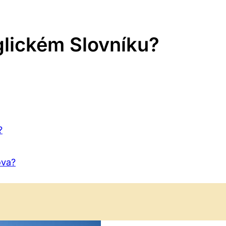
nglickém Slovníku?
?
ova?