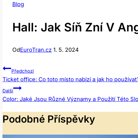
Blog
Hall: Jak Síň Zní V A
Od
EuroTran.cz
1. 5. 2024
Navigace
Předchozí
Ticket office: Co toto místo nabízí a jak ho používat
Pro
Další
Příspěvek
Color: Jaké Jsou Různé Významy a Použití Této Sl
Podobné Příspěvky