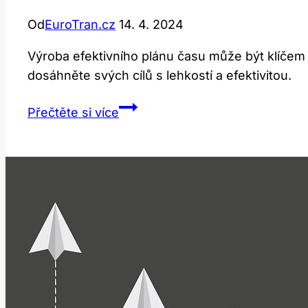
Od
EuroTran.cz
14. 4. 2024
Výroba efektivního plánu času může být klíčem
dosáhněte svých cílů s lehkostí a efektivitou.
Time
Přečtěte si více
Schedule:
Jak
Správně
Plánovat
Čas?