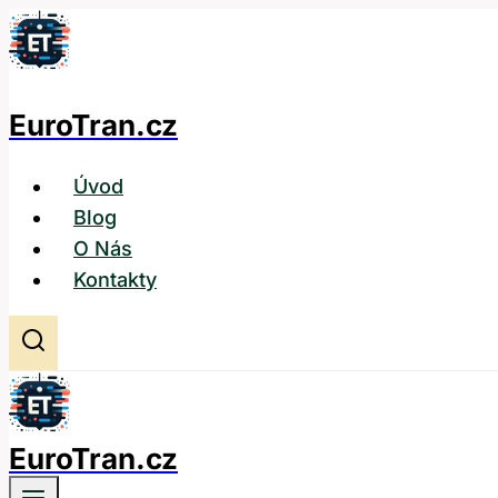
Přeskočit
na
obsah
EuroTran.cz
Úvod
Blog
O Nás
Kontakty
EuroTran.cz