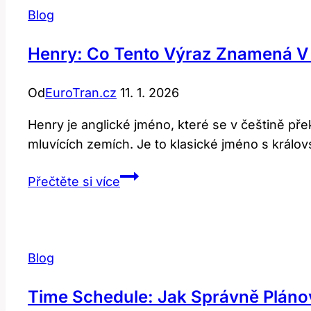
Blog
Henry: Co Tento Výraz Znamená V 
Od
EuroTran.cz
11. 1. 2026
Henry je anglické jméno, které se v češtině pře
mluvících zemích. Je to klasické jméno s králo
Henry:
Přečtěte si více
Co
tento
výraz
znamená
Blog
v
angličtině?
Time Schedule: Jak Správně Pláno