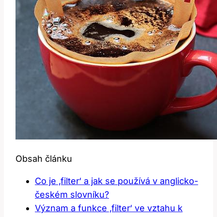
Obsah článku
Co je ‚filter‘ a jak se používá v anglicko-
českém slovníku?
Význam a funkce ‚filter‘ ve vztahu k