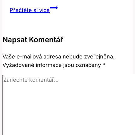
Kink:
Přečtěte si více
Jaký
Je
Význam
Napsat Komentář
a
Překlad
Vaše e-mailová adresa nebude zveřejněna.
Této
Vyžadované informace jsou označeny
*
Slova?