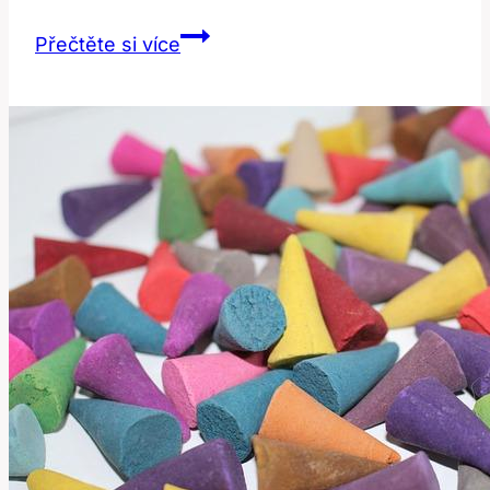
Carpenter:
Přečtěte si více
Co
Tento
Řemeslnický
Termín
Znamená?