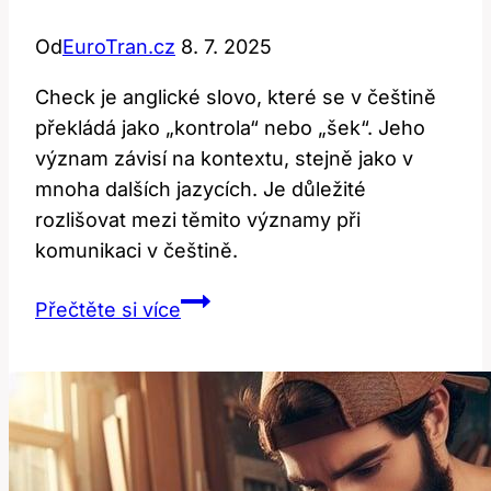
Od
EuroTran.cz
8. 7. 2025
Check je anglické slovo, které se v češtině
překládá jako „kontrola“ nebo „šek“. Jeho
význam závisí na kontextu, stejně jako v
mnoha dalších jazycích. Je důležité
rozlišovat mezi těmito významy při
komunikaci v češtině.
Check:
Přečtěte si více
Překlad
a
význam
této
kontrolní
slova