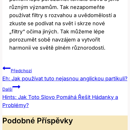
různým významům. Tak nezapomeňte
používat filtry s rozvahou a uvědomělostí a
zkuste se podívat na svět i skrze nové
„filtry“ očima jiných. Tak můžeme lépe
porozumět sobě navzájem a vytvořit
harmonii ve světě plném různorodosti.
Navigace
Předchozí
Pro
Eh: Jak používat tuto nejasnou anglickou partikuli?
Příspěvek
Další
Hints: Jak Toto Slovo Pomáhá Řešit Hádanky a
Problémy?
Podobné Příspěvky