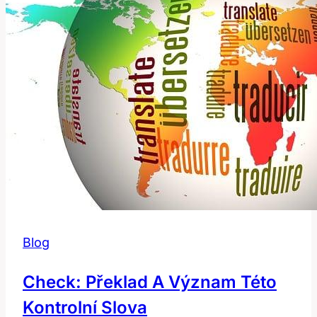
Překlad
a
význam!
Blog
Check: Překlad A Význam Této
Kontrolní Slova