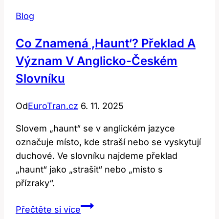
Blog
Co Znamená ‚haunt‘? Překlad A
Význam V Anglicko-Českém
Slovníku
Od
EuroTran.cz
6. 11. 2025
Slovem „haunt“ se v anglickém jazyce
označuje místo, kde straší nebo se vyskytují
duchové. Ve slovníku najdeme překlad
„haunt“ jako „strašit“ nebo „místo s
přízraky“.
Co
Přečtěte si více
znamená