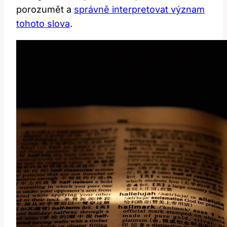
porozumět a
správně interpretovat význam
tohoto slova
.