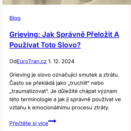
Blog
Grieving: Jak Správně Přeložit A
Používat Toto Slovo?
Od
EuroTran.cz
1. 12. 2024
Grieving je slovo označující smutek a ztrátu.
Často se překládá jako „truchlit“ nebo
„traumatizovat“. Je důležité chápat význam
této termínologie a jak ji správně používat ve
vztahu k emocionálnímu procesu ztráty.
Grieving:
Přečtěte si více
Jak