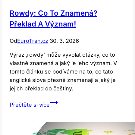
Rowdy: Co To Znamená?
Překlad A Význam!
Od
EuroTran.cz
30. 3. 2026
Výraz ‚rowdy‘ může vyvolat otázky, co to
vlastně znamená a jaký je jeho význam. V
tomto článku se podíváme na to, co tato
anglická slova přesně znamenají a jaký je
jejich překlad do češtiny.
Rowdy:
Přečtěte si více
Co
to
znamená?