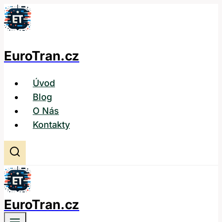
Přeskočit
na
obsah
EuroTran.cz
Úvod
Blog
O Nás
Kontakty
EuroTran.cz