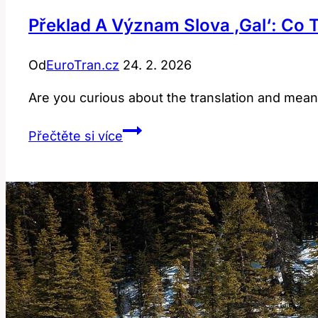
Překlad A Význam Slova ‚gal‘: Co 
Od
EuroTran.cz
24. 2. 2026
Are you curious about the translation and meanin
Překlad
Přečtěte si více
a
Význam
Slova
‚gal‘:
Co
To
Znamená
v
Angličtině?