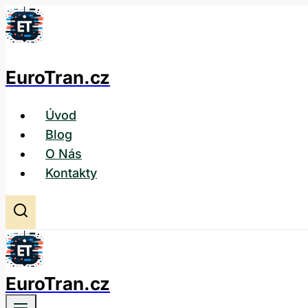
Přeskočit
na
obsah
EuroTran.cz
Úvod
Blog
O Nás
Kontakty
EuroTran.cz