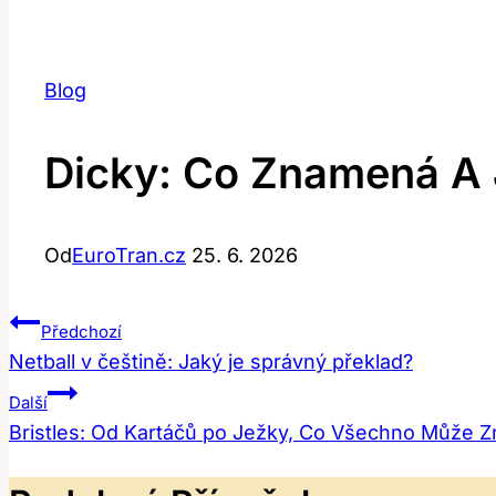
Blog
Dicky: Co Znamená A 
Od
EuroTran.cz
25. 6. 2026
Navigace
Předchozí
Netball v češtině: Jaký je správný překlad?
Pro
Další
Příspěvek
Bristles: Od Kartáčů po Ježky, Co Všechno Může 