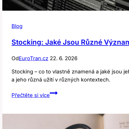
Blog
Stocking: Jaké Jsou Různé Významy
Od
EuroTran.cz
22. 6. 2026
Stocking – co to vlastně znamená a jaké jsou j
a jeho různá užití v různých kontextech.
Stocking:
Přečtěte si více
Jaké
jsou
různé
významy