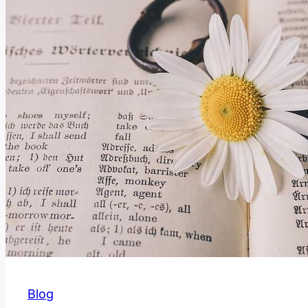
a
použití
této
slova?
Blog