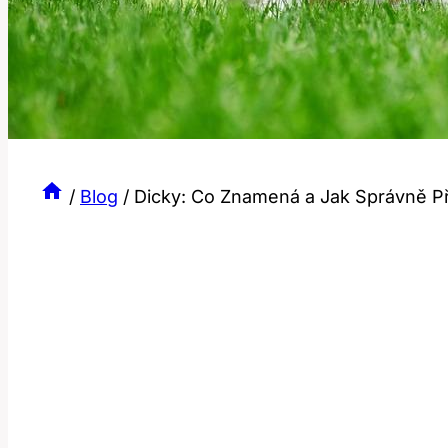
/
Blog
/
Dicky: Co Znamená a Jak Správně Př