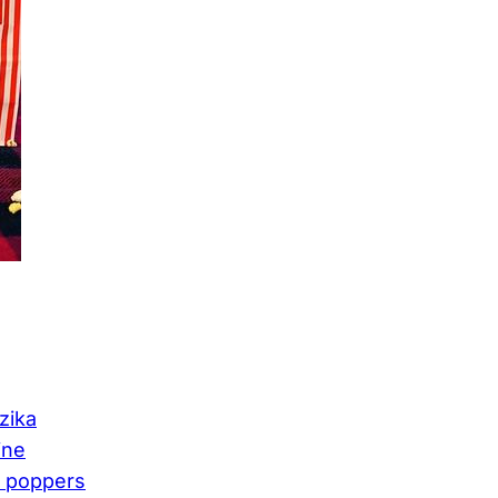
zika
ine
t poppers