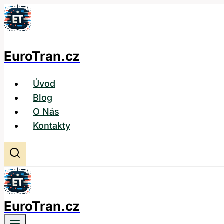
Přeskočit
na
obsah
EuroTran.cz
Úvod
Blog
O Nás
Kontakty
EuroTran.cz