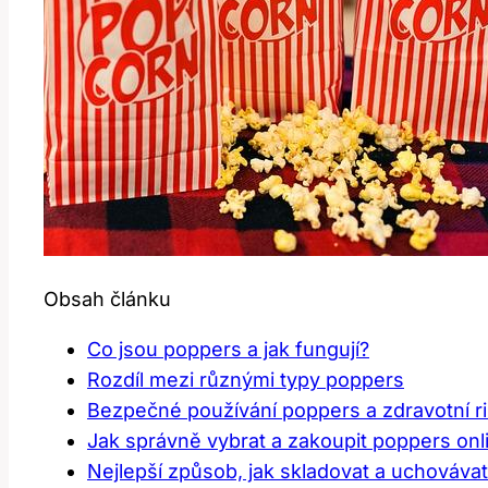
Obsah článku
Co jsou poppers a jak fungují?
Rozdíl mezi různými typy poppers
Bezpečné používání poppers a zdravotní ri
Jak správně vybrat a zakoupit poppers onl
Nejlepší způsob, jak skladovat a uchováva