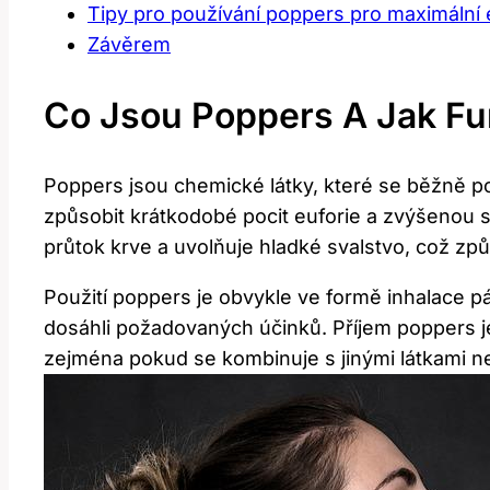
Tipy pro používání poppers pro maximální e
Závěrem
Co Jsou Poppers A Jak Fu
Poppers jsou chemické látky, které se běžně po
způsobit krátkodobé pocit euforie a zvýšenou se
průtok krve a uvolňuje hladké svalstvo, což způ
Použití poppers je obvykle ve formě inhalace pá
dosáhli požadovaných účinků. Příjem poppers j
zejména pokud se kombinuje s jinými látkami n