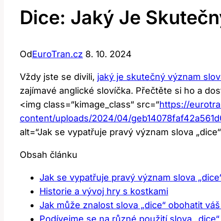
Dice: Jaký Je Skuteč
Od
EuroTran.cz
8. 10. 2024
Vždy jste se divili,
jaký je skutečný význam slo
zajímavé anglické slovíčka. Přečtěte si ho a d
<img class=“kimage_class“ src=“
https://eurotr
content/uploads/2024/04/geb14078faf42a561
alt=“Jak se vypatřuje pravý význam slova „dice“
Obsah článku
Jak se vypatřuje pravý význam slova „dice“
Historie a vývoj hry s kostkami
Jak může znalost slova „dice“ obohatit váš
Podívejme se na různé použití slova „dice“