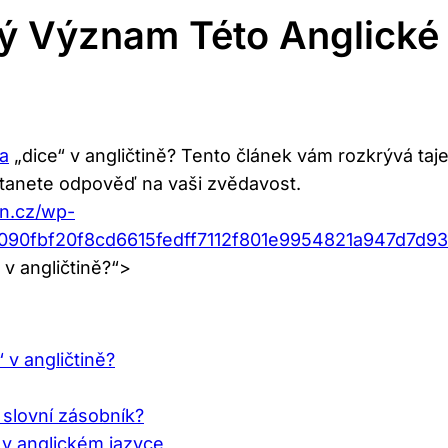
ný Význam Této Anglické
va
„dice“ v angličtině? Tento článek vám rozkrývá taj
ostanete odpověď na vaši zvědavost.
an.cz/wp-
d090fbf20f8cd6615fedff7112f801e9954821a947d7d9
 v angličtině?“>
 v angličtině?
 slovní zásobník?
 v anglickém jazyce