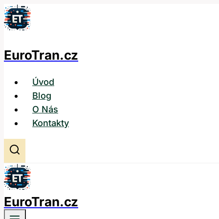
Přeskočit
na
obsah
EuroTran.cz
Úvod
Blog
O Nás
Kontakty
EuroTran.cz