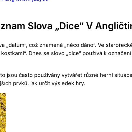
znam Slova „dice“ V Angličti
lova „datum“, což znamená „něco dáno“. Ve starořeck
a kostkami“. Dnes se slovo „dice“ používá k označen
to jsou často používány vytvářet různé herní situace
ích prvků, jak určit výsledek hry.