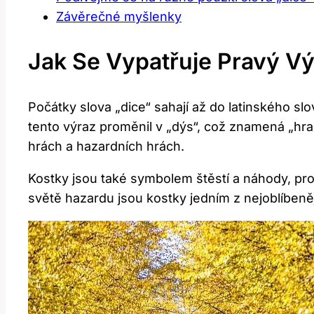
Závěrečné myšlenky
Jak Se Vypatřuje Pravý Vý
Počátky slova „dice“ sahají až do latinského s
tento výraz proměnil v „dýs“, což znamená „hr
hrách a hazardních hrách.
Kostky jsou také symbolem štěstí a náhody, pro
světě hazardu jsou kostky jedním z nejoblíbenějš