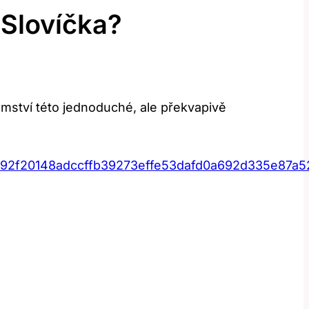
 Slovíčka?
emství této jednoduché, ale překvapivě
392f20148adccffb39273effe53dafd0a692d335e87a5