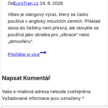
Od
EuroTran.cz
24. 6. 2026
Vibes je slangový výraz, který se často
používá v anglicky mluvících zemích. Překlad
slova do češtiny není přesný, ale obvykle se
používá jako zkratka pro „vibrace“ nebo
„atmosféru“.
Vibes:
Přečtěte si více
Co
toto
slovo
Napsat Komentář
znamená
a
Vaše e-mailová adresa nebude zveřejněna.
jak
Vyžadované informace jsou označeny
*
ho
přeložit?