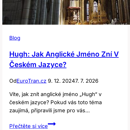
Blog
Hugh: Jak Anglické Jméno Zní V
Českém Jazyce?
Od
EuroTran.cz
9. 12. 2024
7. 7. 2026
Víte, jak znít anglické jméno „Hugh“ v
českém jazyce? Pokud vás toto téma
zaujímá, připravili jsme pro vás…
Hugh:
Přečtěte si více