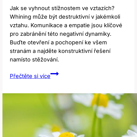
Jak se vyhnout stížnostem ve vztazích?
Whining může být destruktivní v jakémkoli
vztahu. Komunikace a empatie jsou klíčové
pro zabránění této negativní dynamiky.
Buďte otevření a pochopení ke všem
stranám a najděte konstruktivní řešení
namísto stěžování.
Whining:
Přečtěte si více
Jak
Se
Vyhnout
Stížnostem
ve
Vztazích?