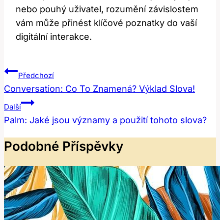
nebo pouhý uživatel, rozumění závislostem
vám může přinést klíčové poznatky do vaší
digitální interakce.
Navigace
Předchozí
Pro
Conversation: Co To Znamená? Výklad Slova!
Příspěvek
Další
Palm: Jaké jsou významy a použití tohoto slova?
Podobné Příspěvky