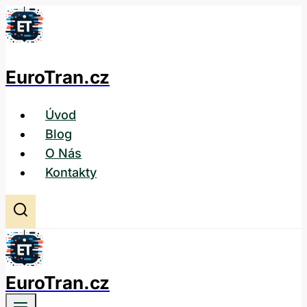
Přeskočit
na
obsah
EuroTran.cz
Úvod
Blog
O Nás
Kontakty
EuroTran.cz