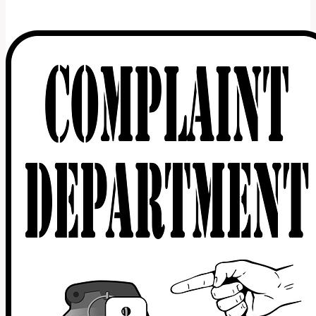
Jak
Anglické
Jméno
Zní
v
Českém
Jazyce?