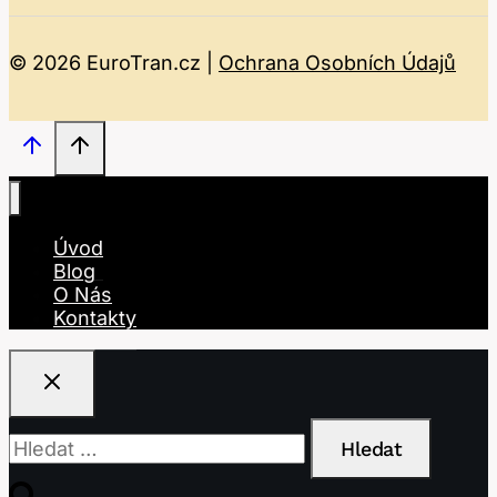
© 2026 EuroTran.cz |
Ochrana Osobních Údajů
Úvod
Blog
O Nás
Kontakty
Vyhledávání