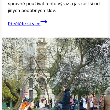
správně používat tento výraz a jak se liší od
jiných podobných slov.
Hard
Přečtěte si více
on:
Překlad
a
význam
tvrdosti
v
anglicko-
českém
slovníku