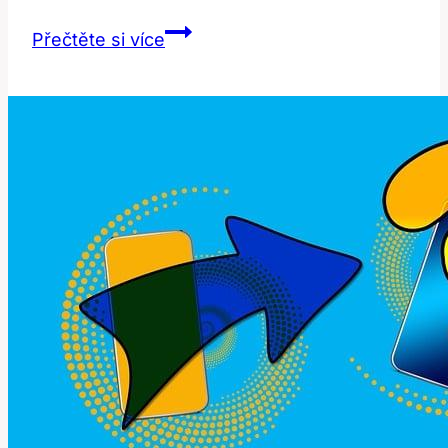
Palm:
Přečtěte si více
Jaké
jsou
významy
a
použití
tohoto
slova?