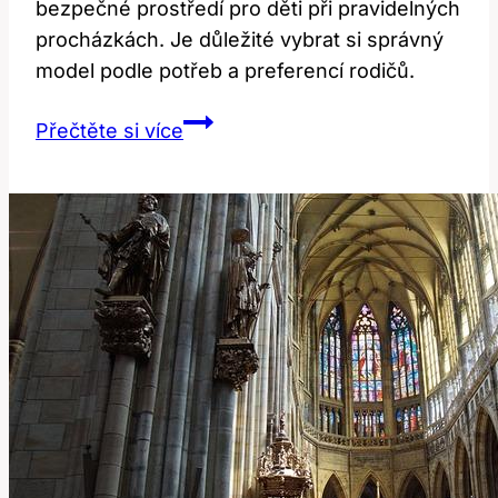
bezpečné prostředí pro děti při pravidelných
procházkách. Je důležité vybrat si správný
model podle potřeb a preferencí rodičů.
Stroller:
Přečtěte si více
Překlad
a
Význam
pro
Rodiče