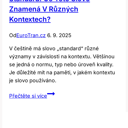
Znamená V Různých
Kontextech?
Od
EuroTran.cz
6. 9. 2025
V češtině má slovo „standard“ různé
významy v závislosti na kontextu. Většinou
se jedná o normu, typ nebo úroveň kvality.
Je důležité mít na paměti, v jakém kontextu
je slovo používáno.
Standard:
Přečtěte si více
Co
toto
slovo
znamená