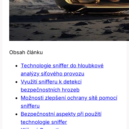
Obsah článku
Technologie sniffer do hloubkové
analýzy síťového provozu
Využití snifferu k detekci
bezpečnostních hrozeb
Možnosti zlepšení ochrany sítě pomocí
snifferu
Bezpečnostní aspekty při použití
technologie sniffer