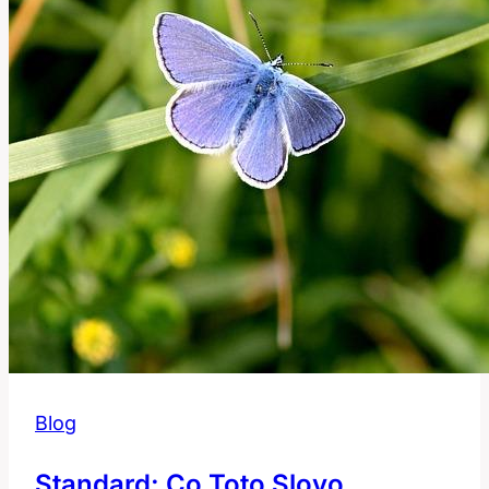
Anglicko-
Českém
Slovníku
Blog
Standard: Co Toto Slovo