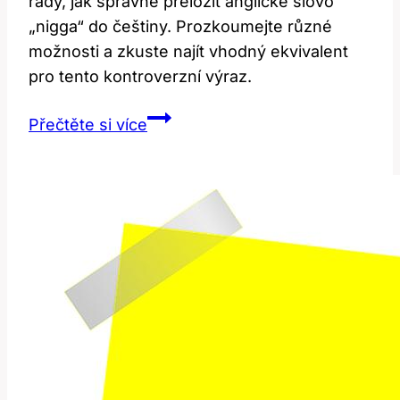
rady, jak správně přeložit anglické slovo
„nigga“ do češtiny. Prozkoumejte různé
možnosti a zkuste najít vhodný ekvivalent
pro tento kontroverzní výraz.
Jak
Přečtěte si více
Správně
Přeložit
‚Nigga‘
do
Češtiny:
Užitečný
Průvodce