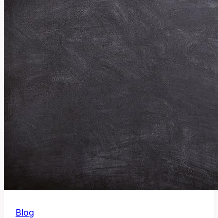
Jak
Ho
Používat
v
Angličtině?
Blog