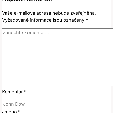
Co
to
Vaše e-mailová adresa nebude zveřejněna.
znamená
Vyžadované informace jsou označeny
*
a
kdy
to
použít?
Komentář
*
Jméno
*