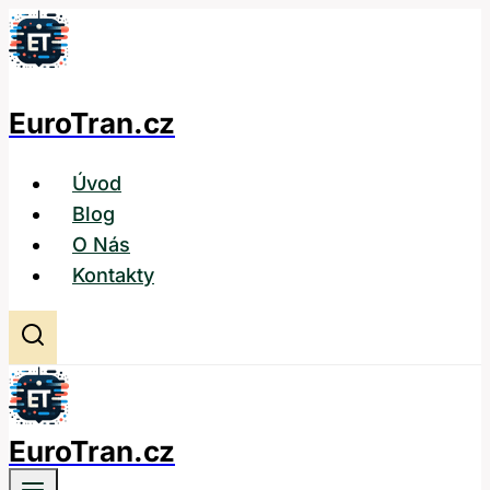
Přeskočit
na
obsah
EuroTran.cz
Úvod
Blog
O Nás
Kontakty
EuroTran.cz