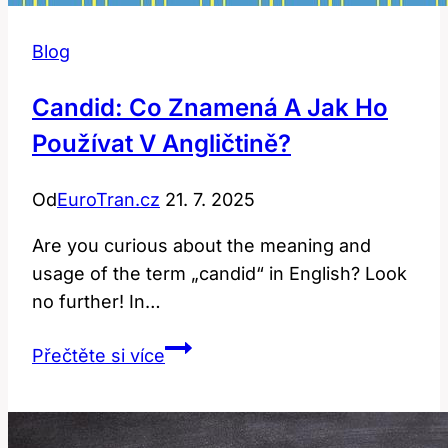
Blog
Candid: Co Znamená A Jak Ho
Používat V Angličtině?
Od
EuroTran.cz
21. 7. 2025
Are you curious about the meaning and
usage of the term „candid“ in English? Look
no further! In…
Candid:
Přečtěte si více
Co
Znamená
a