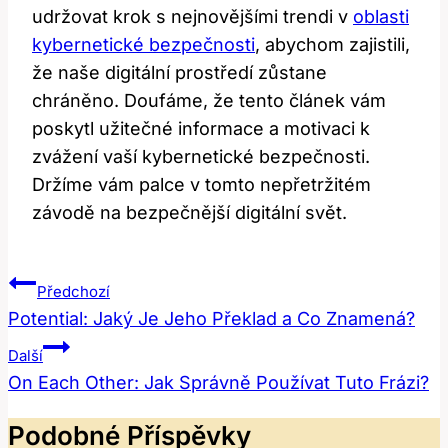
udržovat krok s nejnovějšími trendi v
oblasti
kybernetické bezpečnosti
, abychom zajistili,
že naše digitální prostředí zůstane
chráněno. Doufáme, že tento článek vám
poskytl užitečné informace a motivaci k
zvážení vaší kybernetické bezpečnosti.
Držíme vám palce v tomto nepřetržitém
závodě na bezpečnější digitální svět.
Navigace
Předchozí
Pro
Potential: Jaký Je Jeho Překlad a Co Znamená?
Příspěvek
Další
On Each Other: Jak Správně Používat Tuto Frázi?
Podobné Příspěvky