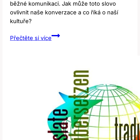
běžné komunikaci. Jak může toto slovo
ovlivnit naše konverzace a co říká o naší
kultuře?
Dude:
Přečtěte si více
Jak
Toto
Neformální
Slovo
Ovlivňuje
Konverzace?