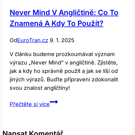
Never Mind V Angličtině: Co To
Znamená A Kdy To Použít?
Od
EuroTran.cz
9. 1. 2025
V článku budeme prozkoumávat význam
výrazu „Never Mind“ v angličtině. Zjistěte,
jak a kdy ho správně použít a jak se liší od
jiných výrazů. Buďte připraveni zdokonalit
svou znalost angličtiny!
Never
Přečtěte si více
mind
v
angličtině:
Napsat Komentář