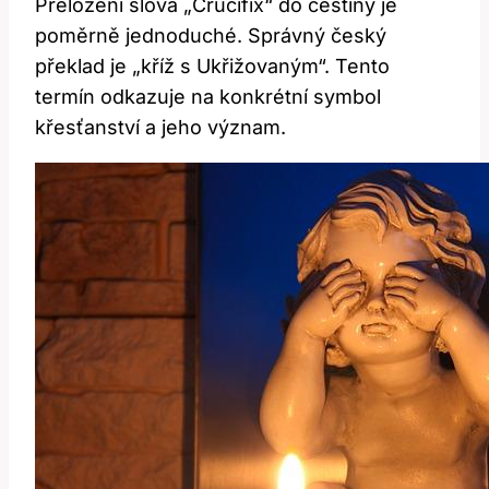
Přeložení slova „Crucifix“ do češtiny je
poměrně jednoduché. Správný český
překlad je „kříž s Ukřižovaným“. Tento
termín odkazuje na konkrétní symbol
křesťanství a jeho význam.