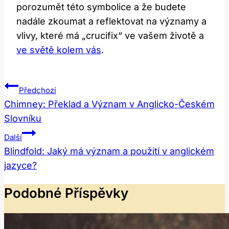
porozumět této symbolice a že budete
nadále zkoumat a reflektovat na významy a
vlivy, které má „crucifix“ ve vašem životě a
ve světě kolem vás
.
Navigace
Předchozí
Pro
Chimney: Překlad a Význam v Anglicko-Českém
Slovníku
Příspěvek
Další
Blindfold: Jaký má význam a použití v anglickém
jazyce?
Podobné Příspěvky