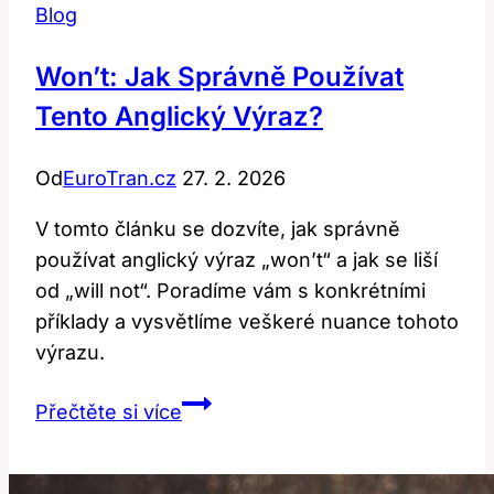
Blog
Won’t: Jak Správně Používat
Tento Anglický Výraz?
Od
EuroTran.cz
27. 2. 2026
V tomto článku se dozvíte, jak správně
používat anglický výraz „won’t“ a jak se liší
od „will not“. Poradíme vám s konkrétními
příklady a vysvětlíme veškeré nuance tohoto
výrazu.
Won’t:
Přečtěte si více
Jak
správně