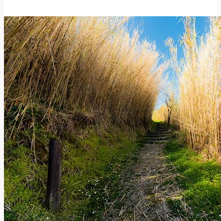
a
Význam
Organizátora
v
Anglicko-
Českém
Slovníku