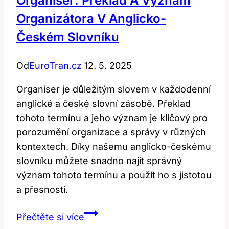
Organiser: Překlad A Význam
češtině?
Organizátora V Anglicko-
Českém Slovníku
Od
EuroTran.cz
12. 5. 2025
Organiser je důležitým slovem v každodenní
anglické a české slovní zásobě. Překlad
tohoto termínu a jeho význam je klíčový pro
porozumění organizace a správy v různých
kontextech. Díky našemu anglicko-českému
slovníku můžete snadno najít správný
význam tohoto termínu a použít ho s jistotou
a přesností.
Organiser:
Přečtěte si více
Překlad