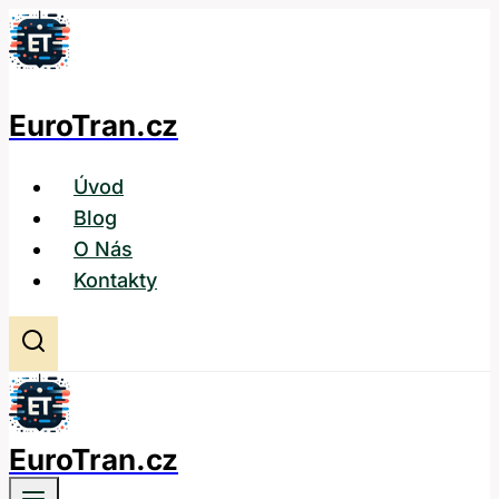
Přeskočit
na
obsah
EuroTran.cz
Úvod
Blog
O Nás
Kontakty
EuroTran.cz