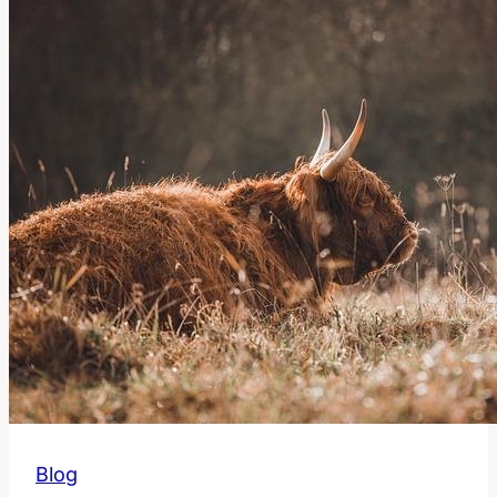
používat
tento
anglický
výraz?
Blog