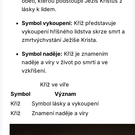
oběti, kterou podstoupil Ježíš Kristus z
lásky k lidem.
Symbol vykoupení:
Kříž představuje
vykoupení hříšného lidstva skrze smrt a
zmrtvýchvstání Ježíše Krista.
Symbol naděje:
Kříž je znamením
naděje a víry v život po smrti a ve
vzkříšení.
Kříž ve víře
Symbol
Význam
Kříž
Symbol lásky a vykoupení
Kříž
Znamení naděje a víry