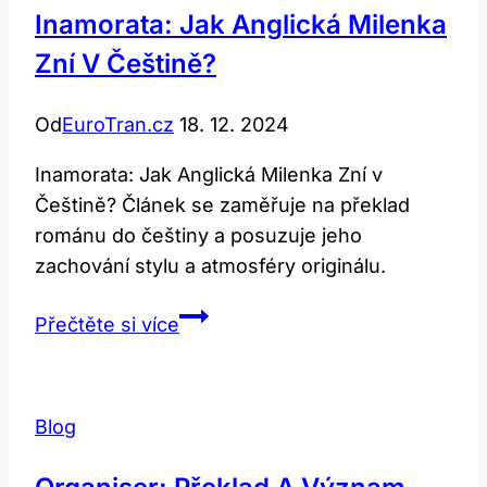
Inamorata: Jak Anglická Milenka
Zní V Češtině?
Od
EuroTran.cz
18. 12. 2024
Inamorata: Jak Anglická Milenka Zní v
Češtině? Článek se zaměřuje na překlad
románu do češtiny a posuzuje jeho
zachování stylu a atmosféry originálu.
Inamorata:
Přečtěte si více
Jak
anglická
milenka
Blog
zní
v