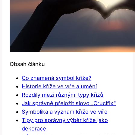
Obsah článku
Co znamená symbol kříže?
Historie kříže ve víře a umění
Rozdíly mezi různými typy křížů
Jak správně přeložit slovo „Crucifix“
Symbolika a význam kříže ve víře
Tipy pro správný výběr kříže jako
dekorace