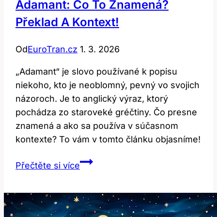
Adamant: Co To Znamená?
Překlad A Kontext!
Od
EuroTran.cz
1. 3. 2026
„Adamant“ je slovo používané k popisu
niekoho, kto je neoblomný, pevný vo svojich
názoroch. Je to anglický výraz, ktorý
pochádza zo staroveké gréčtiny. Čo presne
znamená a ako sa používa v súčasnom
kontexte? To vám v tomto článku objasníme!
Adamant:
Přečtěte si více
Co
to
znamená?
Překlad