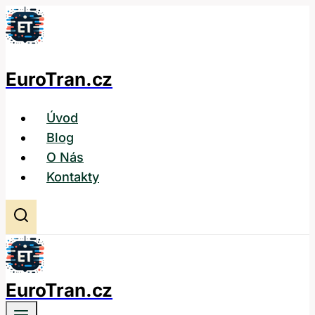
Přeskočit
na
obsah
EuroTran.cz
Úvod
Blog
O Nás
Kontakty
EuroTran.cz