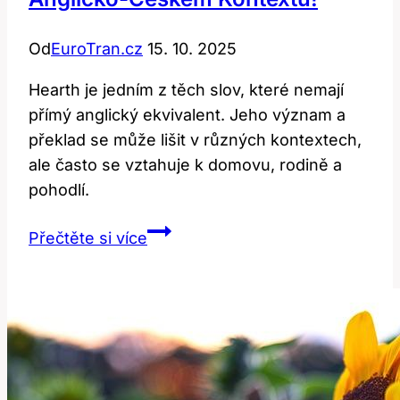
Od
EuroTran.cz
15. 10. 2025
Hearth je jedním z těch slov, které nemají
přímý anglický ekvivalent. Jeho význam a
překlad se může lišit v různých kontextech,
ale často se vztahuje k domovu, rodině a
pohodlí.
Hearth:
Přečtěte si více
Překlad
a
význam
v
anglicko-
českém