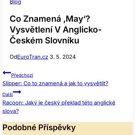
Blog
Co Znamená ‚May‘?
Vysvětlení V Anglicko-
Českém Slovníku
Od
EuroTran.cz
3. 5. 2024
Navigace
Předchozí
Pro
Slipper: Co to znamená a jak to vysvětlit?
Příspěvek
Další
Racoon: Jaký je český překlad této anglické
slova?
Podobné Příspěvky