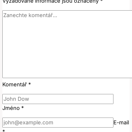
Vyžadované informace jsou označeny
*
Komentář
*
Jméno
*
E-mail
*