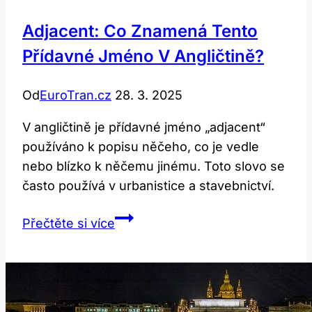
Adjacent: Co Znamená Tento
Přídavné Jméno V Angličtině?
Od
EuroTran.cz
28. 3. 2025
V angličtině je přídavné jméno „adjacent“
používáno k popisu něčeho, co je vedle
nebo blízko k něčemu jinému. Toto slovo se
často používá v urbanistice a stavebnictví.
Adjacent:
Přečtěte si více
Co
znamená
tento
přídavné