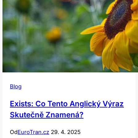
kontextu!
Blog
Exists: Co Tento Anglický Výraz
Skutečně Znamená?
Od
EuroTran.cz
29. 4. 2025