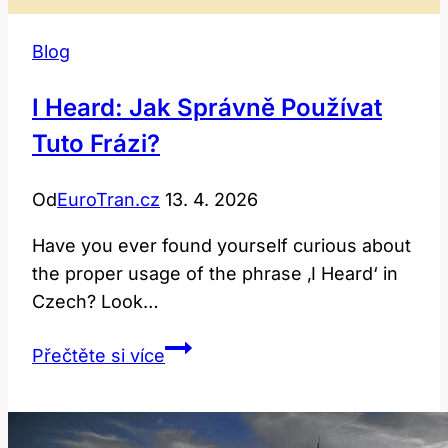
Blog
I Heard: Jak Správně Používat
Tuto Frázi?
Od
EuroTran.cz
13. 4. 2026
Have you ever found⁢ yourself curious about
the proper usage of⁢ the phrase ‚I Heard‘ in
Czech? Look…
I
Přečtěte si více
heard:
Jak
správně