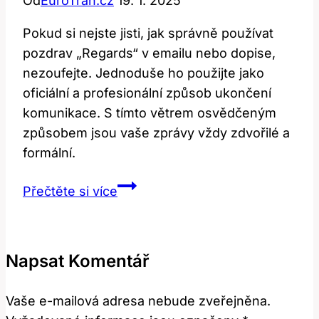
Od
EuroTran.cz
19. 1. 2025
Pokud si nejste jisti, jak správně používat
pozdrav „Regards“ v emailu nebo dopise,
nezoufejte. Jednoduše ho použijte jako
oficiální a profesionální způsob ukončení
komunikace. S tímto větrem osvědčeným
způsobem jsou vaše zprávy vždy zdvořilé a
formální.
Regards:
Přečtěte si více
Jak
Správně
Používat
Napsat Komentář
Tento
Pozdrav?
Vaše e-mailová adresa nebude zveřejněna.