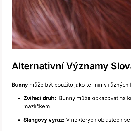
Alternativní ‌významy ⁢slo
Bunny
může⁤ být použito jako termín v různých k
Zvířecí druh:
⁤ Bunny může odkazovat ‍na kr
mazlíčkem.
Slangový výraz:
V ⁢některých oblastech se 