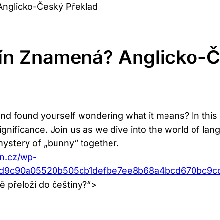
nglicko-Český Překlad
ín Znamená? Anglicko-Č
 found yourself wondering what it means? In this art
ignificance. ​Join us as we⁢ dive ⁤into the world​ of⁤
 mystery of „bunny“ together.
an.cz/wp-
add9c90a05520b505cb1defbe7ee8b68a4bcd670bc9c
ě přeloží do češtiny?“>