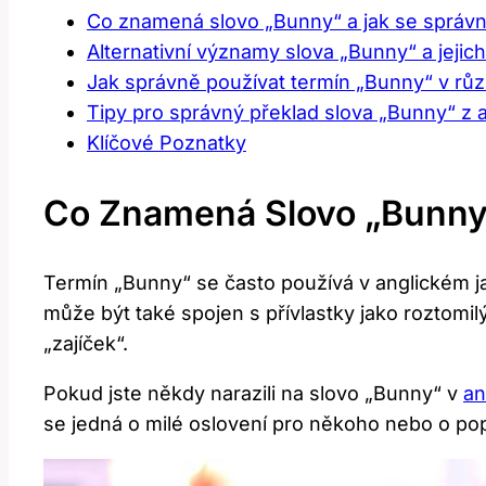
Co znamená slovo „Bunny“‍ a jak se správn
Alternativní ‌významy ⁢slova „Bunny“ a ⁣jejic
Jak správně používat termín „Bunny“ ⁤v růz
Tipy pro správný překlad slova „Bunny“ z a
Klíčové Poznatky
Co Znamená Slovo „Bunny“
Termín „Bunny“ se často používá ‌v anglickém‍ j
může ‍být také spojen s přívlastky jako roztomi
„zajíček“.
Pokud ‌jste ⁤někdy narazili na slovo „Bunny“ v
an
se jedná o milé oslovení ⁣pro někoho nebo o pop