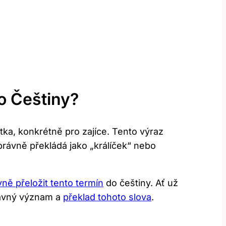
o Češtiny?
ka, konkrétně pro zajíce. Tento ‌výraz
právně překládá jako‍ „králíček“ nebo
vně přeložit tento termín
do češtiny. Ať už ​
ávný⁤ význam⁢ a
překlad tohoto slova
.