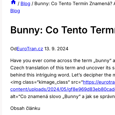
/
Blog
/
Bunny: Co Tento Termín Znamená? A
Blog
Bunny: Co Tento Term
Od
EuroTran.cz
13. 9. 2024
Have you ever come across the term „bunny“ ⁣and
Czech translation of this term and uncover its s
behind this intriguing word. Let’s decipher ⁤the
<img class=“kimage_class“‌ src=“
https://eurotr
content/uploads/2024/05/gf8e969d83eb80c
alt=“Co znamená slovo „Bunny“ a jak se správn
Obsah článku