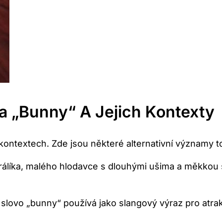
va „Bunny“ A ⁣jejich Kontexty
ontextech. Zde​ jsou⁣ některé alternativní významy to
álíka, ⁣malého hlodavce s dlouhými‌ ušima a měkkou s
slovo „bunny“ používá⁤ jako slangový výraz pro atrak