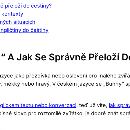
ě přeloží do češtiny?
h kontexty
ných situacích
ngličtiny do češtiny
‍ A Jak Se Správně Přeloží D
azyce jako přezdívka nebo oslovení pro malého zvířát
lý, měkký ​nebo⁢ hravý.⁤ V českém jazyce se „Bunny“ s
glickém textu nebo konverzaci
, teď už víte,
jak sprá
isné slovo pro roztomilé zvířátko, je dobré znát spr