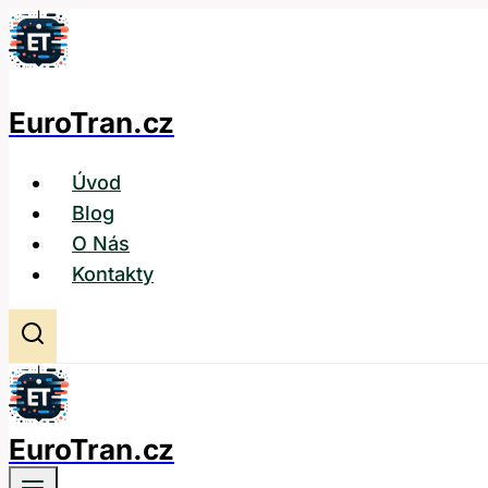
Přeskočit
na
obsah
EuroTran.cz
Úvod
Blog
O Nás
Kontakty
EuroTran.cz