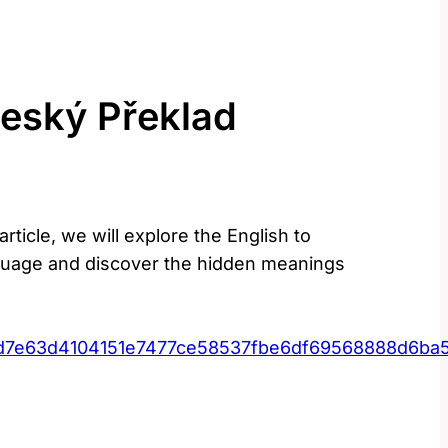
eský Překlad
icle, we will explore the English‍ to
 language and discover the hidden meanings
d7e63d4104151e7477ce58537fbe6df69568888d6ba5