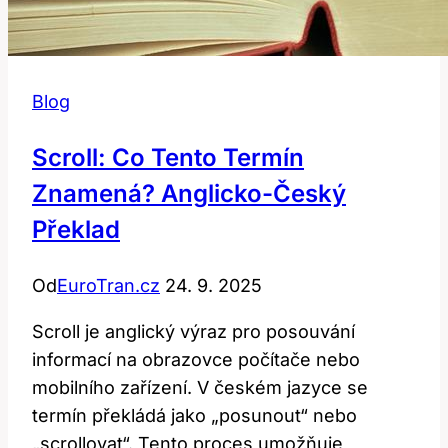
Blog
Scroll: Co Tento Termín
Znamená? Anglicko-Český
Překlad
Od
EuroTran.cz
24. 9. 2025
Scroll je anglický výraz pro posouvání
informací na obrazovce počítače nebo
mobilního zařízení. V českém jazyce se
termín překládá jako „posunout“ nebo
„scrollovat“. Tento proces umožňuje