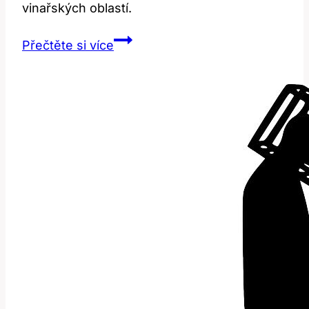
vinařských oblastí.
Vinery:
Přečtěte si více
Co
Tento
Termín
Znamená
v
Anglickém
Jazyce?