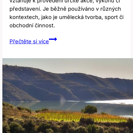
vztahuje k provedení určité akce, výkonu či
představení. Je běžně používáno v různých
kontextech, jako je umělecká tvorba, sport či
obchodní činnost.
Perform:
Přečtěte si více
Jaký
je
jeho
překlad
a
význam
v
češtině?