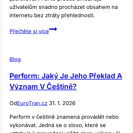
uživatelům snadno procházet obsahem na
internetu bez ztráty přehlednosti.
Scroll:
Přečtěte si více
Co
tento
termín
Blog
znamená?
Anglicko-
Perform: Jaký Je Jeho Překlad A
český
Význam V Češtině?
překlad
Od
EuroTran.cz
31. 1. 2026
Perform v češtině znamená provádět nebo
vykonávat. Jedná se o slovo, které se