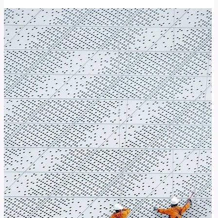
Správně
Přeložit
Tento
Nadšenecký
Termín?