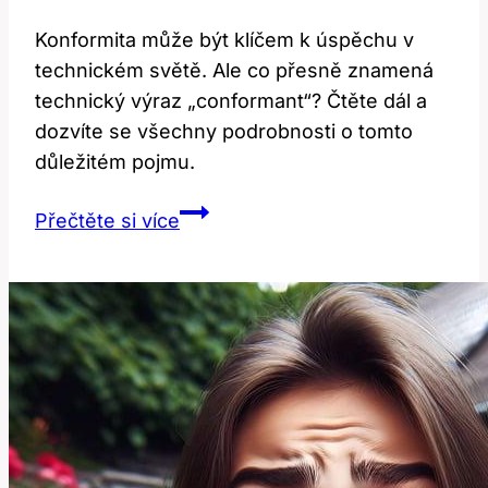
Konformita může být klíčem k úspěchu v
technickém světě. Ale co přesně znamená
technický výraz „conformant“? Čtěte dál a
dozvíte se všechny podrobnosti o tomto
důležitém pojmu.
Conformant:
Přečtěte si více
Co
znamená
tento
technický
výraz?