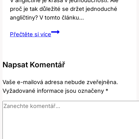
V angličtině je krása v jednoduchosti. Ale
proč je tak důležité se držet jednoduché
angličtiny? V tomto článku…
Plain:
Přečtěte si více
Proč
je
jednoduchost
Napsat Komentář
v
angličtině
Vaše e-mailová adresa nebude zveřejněna.
krásná?
Vyžadované informace jsou označeny
*