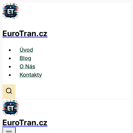
Přeskočit
na
obsah
EuroTran.cz
Úvod
Blog
O Nás
Kontakty
EuroTran.cz