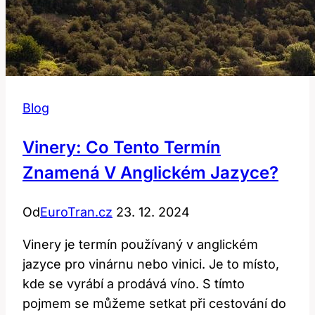
Blog
Vinery: Co Tento Termín
Znamená V Anglickém Jazyce?
Od
EuroTran.cz
23. 12. 2024
Vinery je termín používaný v anglickém
jazyce pro vinárnu nebo vinici. Je to místo,
kde se vyrábí a prodává víno. S tímto
pojmem se můžeme setkat při cestování do