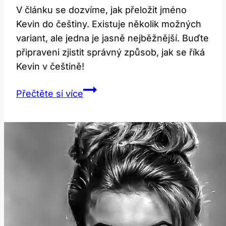
V článku se dozvíme, jak přeložit jméno
Kevin do češtiny. Existuje několik možných
variant, ale jedna je jasně nejběžnější. Buďte
připraveni zjistit správný způsob, jak se říká
Kevin v češtině!
Kevin:
Přečtěte si více
Jak
přeložit
toto
jméno
do
češtiny?