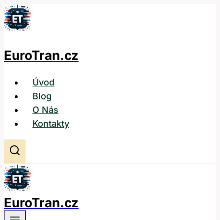
Přeskočit
na
obsah
EuroTran.cz
Úvod
Blog
O Nás
Kontakty
EuroTran.cz