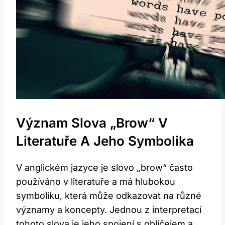
Význam Slova „brow“ V
Literatuře A Jeho Symbolika
V anglickém jazyce je slovo „brow“ často
používáno v literatuře a má hlubokou
symboliku, která může odkazovat na různé
významy a koncepty. Jednou z interpretací
tohoto slova je jeho spojení s obličejem a