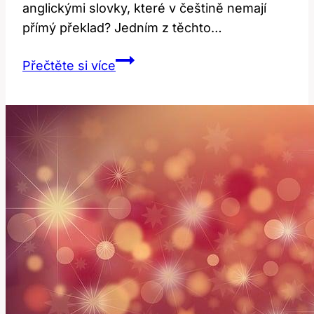
anglickými slovky, které v češtině nemají
přímý překlad? Jedním z těchto…
Midriff:
Přečtěte si více
Překlad
a
Význam
Této
Anglické
Slovky