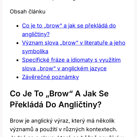
Obsah článku
Co je to „brow“ a jak se překládá do
angličtiny?
Význam slova „brow“ v literatuře a jeho
symbolika
Specifické fráze a idiomaty s využitím
slova „brow“ v anglickém jazyce
Závěrečné poznámky
Co Je To „brow“ A Jak Se
Překládá Do Angličtiny?
Brow je anglický výraz, který má několik
významů a použití v různých kontextech.