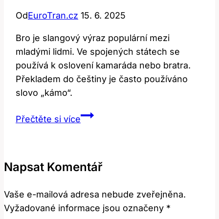
Od
EuroTran.cz
15. 6. 2025
Bro je slangový výraz populární mezi
mladými lidmi. Ve spojených státech se
používá k oslovení kamaráda nebo bratra.
Překladem do češtiny je často používáno
slovo „kámo“.
Bro:
Přečtěte si více
Překlad
a
význam
Napsat Komentář
v
anglicko-
Vaše e-mailová adresa nebude zveřejněna.
českém
Vyžadované informace jsou označeny
*
slovníku!