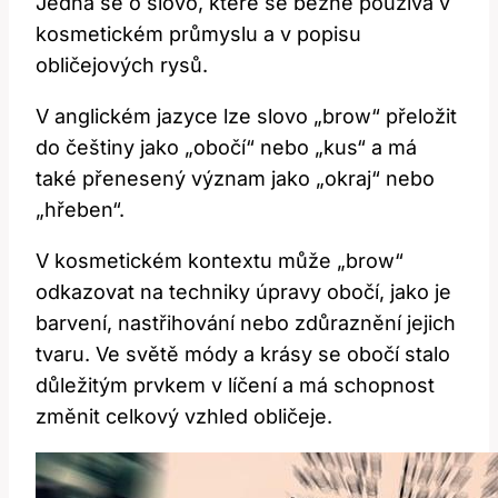
Jedná se o slovo, které se běžně používá v
kosmetickém průmyslu a v popisu
obličejových rysů.
V anglickém jazyce lze slovo „brow“ přeložit
do češtiny jako „obočí“ nebo „kus“ a má
také přenesený význam jako „okraj“ nebo
„hřeben“.
V kosmetickém kontextu může „brow“
odkazovat na techniky úpravy obočí, jako je
barvení, nastřihování nebo zdůraznění jejich
tvaru. Ve světě módy a krásy se obočí stalo
důležitým prvkem v líčení a má schopnost
změnit celkový vzhled obličeje.