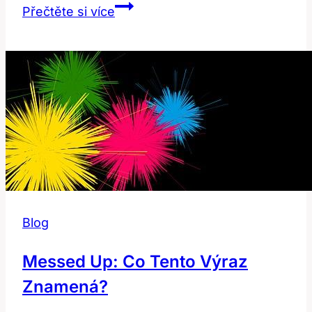
Jasný:
Přečtěte si více
Co
Znamená
‚clear‘
v
Anglicko-
Českém
Slovníku?
Blog
Messed Up: Co Tento Výraz
Znamená?