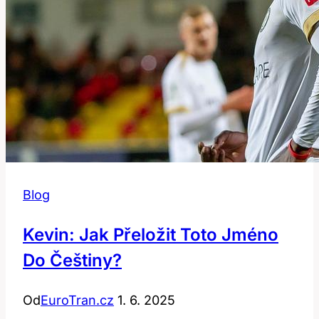
Blog
Kevin: Jak Přeložit Toto Jméno
Do Češtiny?
Od
EuroTran.cz
1. 6. 2025