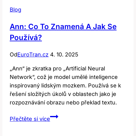
Blog
Ann: Co To Znamená A Jak Se
Používá?
Od
EuroTran.cz
4. 10. 2025
„Ann“ je zkratka pro „Artificial Neural
Network“, což je model umělé inteligence
inspirovaný lidským mozkem. Používá se k
řešení složitých úkolů v oblastech jako je
rozpoznávání obrazu nebo překlad textu.
Ann:
Přečtěte si více
Co
to