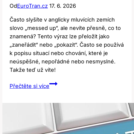
Od
EuroTran.cz
17. 6. 2026
Často slyšíte v anglicky mluvících zemích
slovo „messed up“, ale nevíte přesně, co to
znamená? Tento výraz lze přeložit jako
„zaneřádit“ nebo „pokazit“. Často se používá
k popisu situací nebo chování, které je
neúspěšné, nepořádné nebo nesmyslné.
Takže teď už víte!
Messed
Přečtěte si více
up:
Co
tento
výraz
znamená?