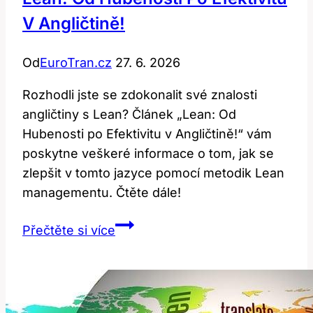
V Angličtině!
Od
EuroTran.cz
27. 6. 2026
Rozhodli jste se zdokonalit své znalosti
angličtiny s Lean? Článek „Lean: Od
Hubenosti po Efektivitu v Angličtině!“ vám
poskytne veškeré informace o tom, jak se
zlepšit v tomto jazyce pomocí metodik Lean
managementu. Čtěte dále!
Lean:
Přečtěte si více
Od
Hubenosti
po
Efektivitu