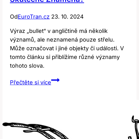
Od
EuroTran.cz
23. 10. 2024
Výraz „bullet“ v angličtině má několik
významů, ale neznamená pouze střelu.
Může označovat i jiné objekty či události. V
tomto článku si přiblížíme různé významy
tohoto slova.
Bullet:
Přečtěte si více
Co
tento
anglický
výraz
skutečně
znamená?