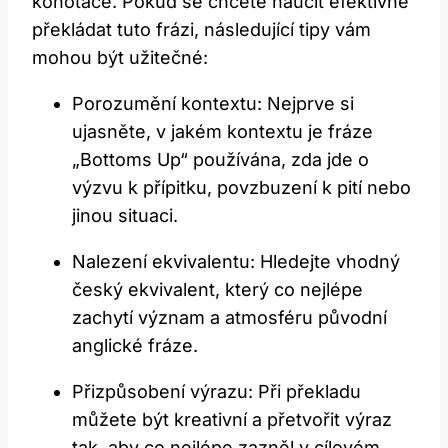
konotace. Pokud se chcete naučit efektivně
překládat tuto frázi, následující tipy vám
mohou být užitečné:
Porozumění kontextu: Nejprve si
ujasněte, v jakém kontextu je fráze
„Bottoms Up“ používána, zda jde o
výzvu k přípitku, povzbuzení k pití nebo
jinou situaci.
Nalezení ekvivalentu: Hledejte vhodný
český ekvivalent, který co nejlépe
zachytí význam a atmosféru původní
anglické fráze.
Přizpůsobení výrazu: Při překladu
můžete být kreativní a přetvořit výraz
tak, aby co nejlépe zazněl v cílovém