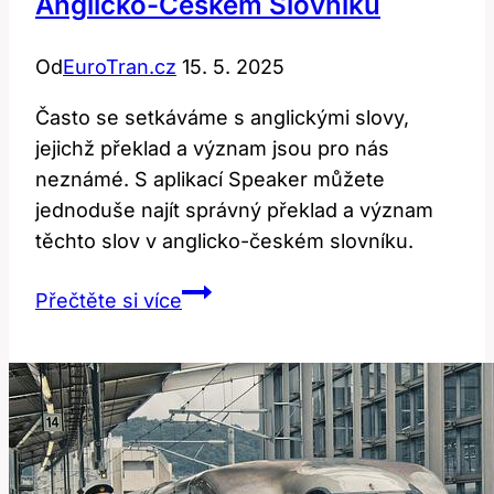
Anglicko-Českém Slovníku
Od
EuroTran.cz
15. 5. 2025
Často se setkáváme s anglickými slovy,
jejichž překlad a význam jsou pro nás
neznámé. S aplikací Speaker můžete
jednoduše najít správný překlad a význam
těchto slov v anglicko-českém slovníku.
Speaker:
Přečtěte si více
Překlad
a
význam
v
anglicko-
českém