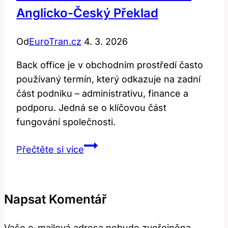
Anglicko-Český Překlad
Od
EuroTran.cz
4. 3. 2026
Back office je v obchodním prostředí často
používaný termín, který odkazuje na zadní
část podniku – administrativu, finance a
podporu. Jedná se o klíčovou část
fungování společnosti.
Back
Přečtěte si více
Office:
Co
to
Napsat Komentář
Znamená?
Anglicko-
Vaše e-mailová adresa nebude zveřejněna.