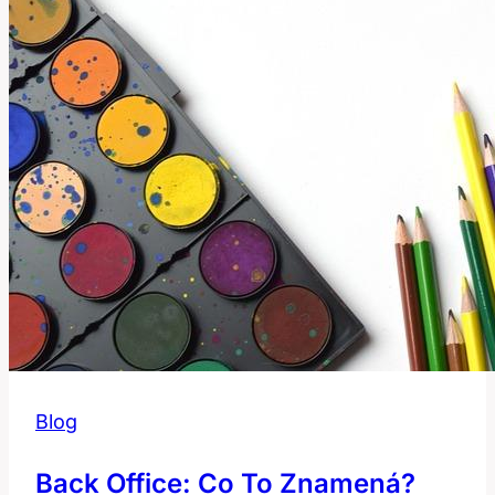
se
v
anglicko-
českém
slovníku
Blog
Back Office: Co To Znamená?