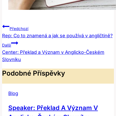
Navigace
Předchozí
Pro
Rep: Co to znamená a jak se používá v angličtině?
Příspěvek
Další
Center: Překlad a Význam v Anglicko-Českém
Slovníku
Podobné Příspěvky
Blog
Speaker: Překlad A Význam V