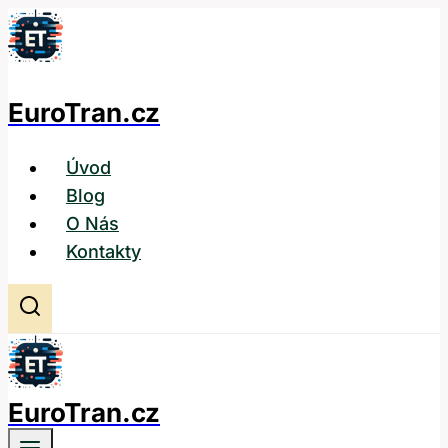
Přeskočit
na
obsah
EuroTran.cz
Úvod
Blog
O Nás
Kontakty
EuroTran.cz