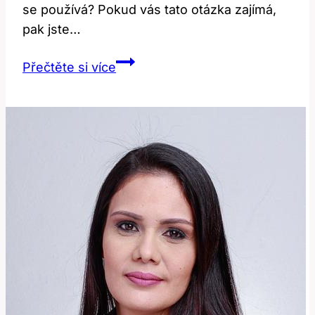
se používá? Pokud vás tato otázka zajímá,
pak jste…
Till:
Přečtěte si více
Jaký
Je
Jeho
Význam
a
Použití
v
Angličtině?