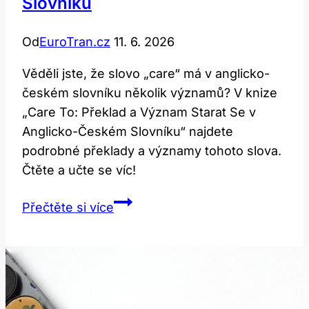
Slovníku
Od
EuroTran.cz
11. 6. 2026
Věděli jste, že slovo „care“ má v anglicko-
českém slovníku několik významů? V knize
„Care To: Překlad a Význam Starat Se v
Anglicko-Českém Slovníku“ najdete
podrobné překlady a významy tohoto slova.
Čtěte a učte se víc!
Care
Přečtěte si více
to:
Překlad
a
význam
starat