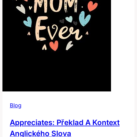
Blog
Appreciates: Překlad A Kontext
Anglického Slova