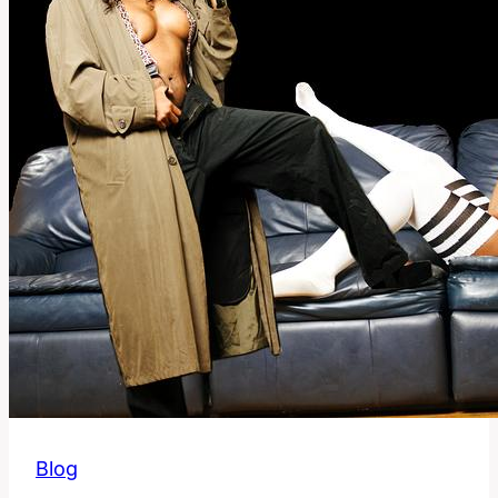
Použití
v
Angličtině?
Blog