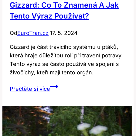
Gizzard: Co To Znamená A Jak
Tento Výraz Používat?
Od
EuroTran.cz
17. 5. 2024
Gizzard je část trávicího systému u ptáků,
která hraje důležitou roli při trávení potravy.
Tento výraz se často používá ve spojení s
živočichy, kteří mají tento orgán.
Gizzard:
Přečtěte si více
Co
To
Znamená
a
Jak