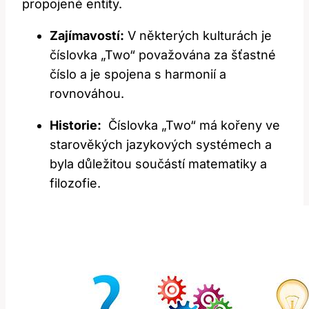
‌propojené entity.
Zajímavostí:
‌V ​některých kulturách‍ je
číslovka „Two“ považována za šťastné​
číslo a je spojena s harmonií a‍
rovnováhou.
Historie:
⁢ Číslovka‍ „Two“ má ⁤kořeny ve
starověkých jazykových⁤ systémech a
byla důležitou ⁤součástí ‍matematiky‌ a
⁣filozofie.