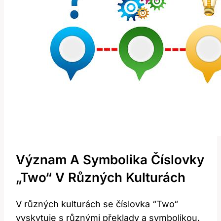
Význam A Symbolika Číslovky
„Two“​ V Různých Kulturách
V‍ různých‍ kulturách ⁣se⁢ číslovka ⁤“Two“
vyskytuje ⁣s různými ⁤překlady a symbolikou.