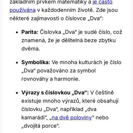
základním prvkem matematiky a ​
je často
používána
v každodenním životě. Zde jsou
některé zajímavosti‍ o číslovce „Dva“:
Parita:
Číslovka „Dva“ je sudé číslo, ‌což⁤
znamená, že⁤ je⁣ dělitelná beze zbytku
dvěma.
Symbolika:
Ve mnoha kulturách je číslo
„Dva“ považováno​ za ‍symbol
rovnováhy a ⁣harmonie.
Výrazy ‌s ⁣číslovkou „Dva“:
V ​češtině
existuje mnoho výrazů,‍ které‍ obsahují
číslovku⁣ „Dva“, například „dva
kamarádi“, „
na dvě poloviny
“ nebo
„dvojitá porce“.