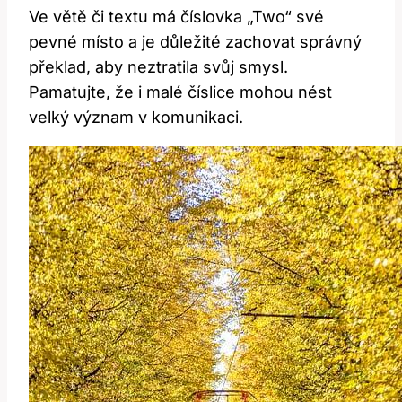
Ve větě či textu má číslovka „Two“ své
‌pevné místo a je‌ důležité zachovat správný
překlad, ‍aby ⁢neztratila ​svůj smysl.​
Pamatujte, ‌že i ⁣malé⁤ číslice mohou nést
velký význam v ⁢komunikaci.