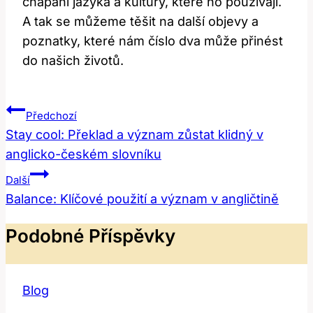
⁤chápání ‍jazyka‍ a kultury, které ho používají.
A‌ tak se můžeme těšit na další objevy a ​
poznatky, které nám číslo ⁤dva může​ přinést​
do našich životů.
Navigace
Předchozí
Pro
Stay cool: Překlad a význam zůstat klidný v
anglicko-českém slovníku
Příspěvek
Další
Balance: Klíčové použití a význam v angličtině
Podobné Příspěvky
Blog