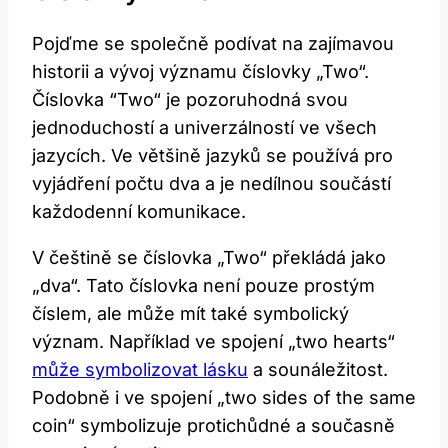
Pojďme se‌ společně podívat na zajímavou
historii‍ a‍ vývoj významu číslovky „Two“.
Číslovka ⁣“Two“ je pozoruhodná svou
jednoduchostí a univerzálností ve všech
jazycích. Ve​ většině jazyků se používá‍ pro
vyjádření⁣ počtu ⁢dva a⁣ je nedílnou součástí‍
každodenní komunikace.
V​ češtině se číslovka „Two“ překládá jako
„dva“.‍ Tato číslovka ⁣není pouze prostým
číslem, ale může mít také symbolický
význam.​ Například‌ ve ​spojení „two hearts“
může symbolizovat lásku
a sounáležitost.
Podobně i⁤ ve spojení „two sides ⁣of⁢ the same⁤
coin“ symbolizuje ​protichůdné a⁣ současně