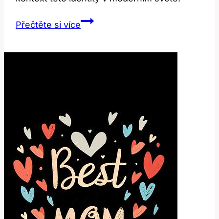
Nudist:
Přečtěte si více
Jaký
Je
Význam
a
Kontext
Této
Identity?