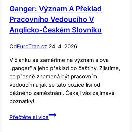
Ganger: Význam A Překlad
Pracovního Vedoucího V
Anglicko-Českém Slovníku
Od
EuroTran.cz
24. 4. 2026
V článku se zaměříme na význam slova
„ganger“ a jeho překlad do češtiny. Zjistíme,
co přesně znamená být pracovním
vedoucím a jak se tato pozice liší od
běžného zaměstnání. Čekají vás zajímavé
poznatky!
Ganger:
Přečtěte si více
Význam
a