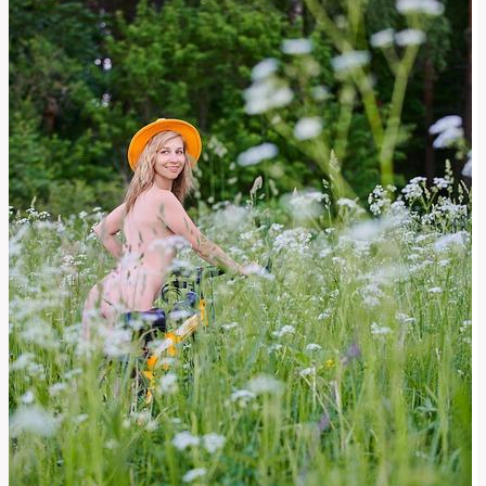
Tento
Výraz
Používat?