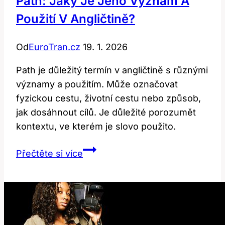
Path: Jaký Je Jeho Význam A
Použití V Angličtině?
Od
EuroTran.cz
19. 1. 2026
Path je důležitý termín v angličtině s různými
významy a použitím. Může označovat
fyzickou cestu, životní cestu nebo způsob,
jak dosáhnout cílů. Je důležité porozumět
kontextu, ve kterém je slovo použito.
Path:
Přečtěte si více
Jaký
Je
Jeho
Význam
a