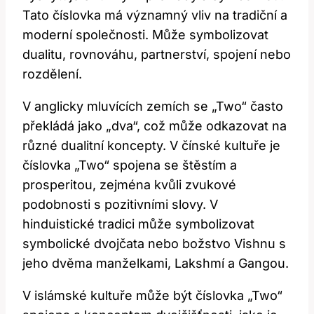
Tato číslovka má významný vliv ⁤na tradiční a
moderní společnosti. Může symbolizovat
dualitu, rovnováhu, partnerství, spojení​ nebo
‍rozdělení.
V‌ anglicky​ mluvících zemích ⁢se „Two“ často⁣
překládá jako „dva“, což může odkazovat​ na⁤
různé dualitní koncepty. V čínské​ kultuře ‌je
číslovka „Two“ spojena se ⁤štěstím ​a
prosperitou,​ zejména kvůli ⁤zvukové
podobnosti ⁣s pozitivními slovy. V
‍hinduistické tradici může symbolizovat
symbolické dvojčata nebo⁤ božstvo Vishnu⁢ s
jeho dvěma manželkami, Lakshmí‌ a Gangou.
V‌ islámské ‌kultuře může být číslovka „Two“