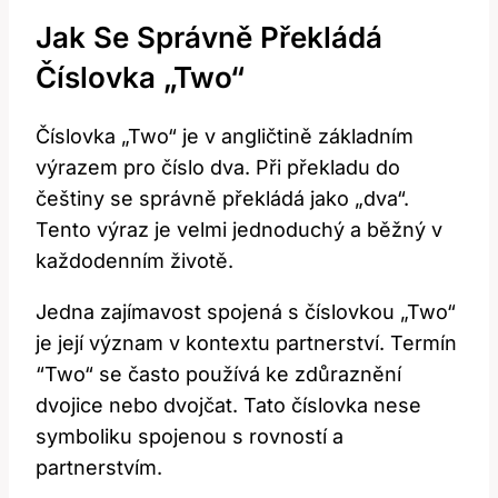
Jak⁤ Se Správně Překládá
‌číslovka „Two“
Číslovka „Two“ ⁣je v angličtině ⁤základním
⁢výrazem pro ​číslo‍ dva. Při ⁤překladu ‍do
češtiny se‌ správně překládá jako⁤ „dva“.
Tento výraz je ‍velmi jednoduchý a běžný v
každodenním životě.
Jedna ⁤zajímavost spojená s číslovkou „Two“
je její význam v kontextu partnerství. Termín
⁣“Two“ se často používá ke​ zdůraznění
dvojice nebo dvojčat.​ Tato číslovka ‍nese
‍symboliku‌ spojenou s‌ rovností ⁤a
partnerstvím.