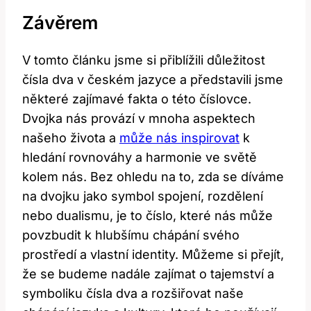
Závěrem
V tomto článku jsme si přiblížili důležitost⁢
čísla dva ‌v​ českém jazyce ​a‍ představili jsme
některé zajímavé fakta o této číslovce.
Dvojka nás provází v mnoha aspektech
našeho života a‌
může⁣ nás inspirovat
k
hledání rovnováhy a harmonie⁤ ve světě
kolem nás. Bez ohledu⁣ na to, zda⁤ se díváme
na dvojku jako ⁤symbol spojení, rozdělení ​
nebo dualismu, je to číslo, které​ nás může
povzbudit k hlubšímu chápání ‌svého
prostředí a vlastní identity. ‍Můžeme si přejít,
že ⁢se budeme nadále ‌zajímat o tajemství a
symboliku čísla dva a rozšiřovat naše