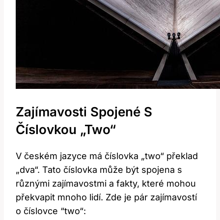
Zajímavosti Spojené S‌
Číslovkou „Two“
V českém jazyce má číslovka „two“‍ překlad
„dva“.⁤ Tato ​číslovka může být spojena⁢ s
různými zajímavostmi a fakty, ​které mohou
překvapit⁢ mnoho lidí.⁤ Zde ‍je pár zajímavostí
‍o číslovce ‌“two“: