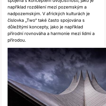
spojena⁣ s konceptem dvojčišťnosti, jako ⁤je
například rozdělení mezi pozemským ‍a
nadpozemským. ‍V​ afrických kulturách je
číslovka „Two“ také⁣ často spojována ⁤s
důležitými koncepty, jako je například
přírodní rovnováha a‍ harmonie ⁤mezi lidmi a
přírodou.