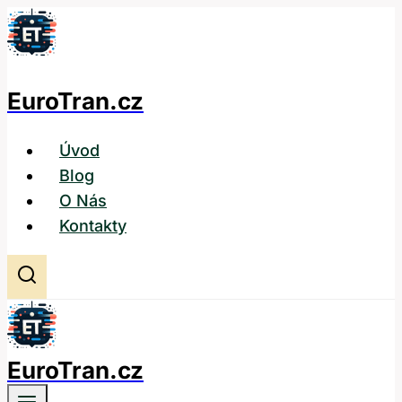
Přeskočit
na
obsah
EuroTran.cz
Úvod
Blog
O Nás
Kontakty
EuroTran.cz