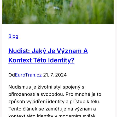
Blog
Nudist: Jaký Je Význam A
Kontext Této Identity?
Od
EuroTran.cz
21. 7. 2024
Nudismus je životní styl spojený s
přirozeností a svobodou. Pro mnohé je to
způsob vyjádření identity a přístup k tělu.
Tento článek se zaměřuje na význam a
kontext této identity v moderním světě.