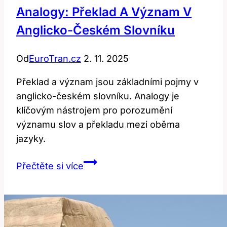
Analogy: Překlad A Význam V
Anglicko-Českém Slovníku
Od
EuroTran.cz
2. 11. 2025
Překlad a význam jsou základními pojmy v
anglicko-českém slovníku. Analogy je
klíčovým nástrojem pro porozumění
významu slov a překladu mezi oběma
jazyky.
Analogy:
Přečtěte si více
Překlad
a
Význam
v