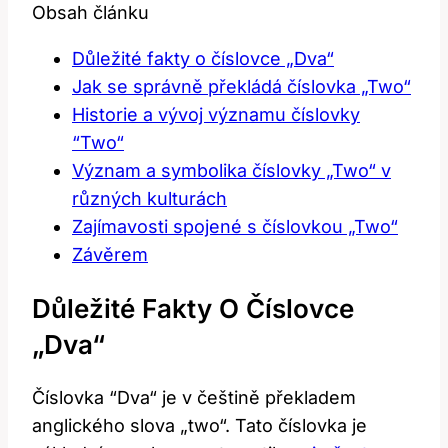
Obsah článku
Důležité fakty o číslovce „Dva“
Jak⁤ se správně překládá ‌číslovka „Two“
Historie a vývoj významu číslovky
‍“Two“
Význam a symbolika číslovky „Two“​ v
různých kulturách
Zajímavosti spojené s‌ číslovkou „Two“
Závěrem
Důležité Fakty O Číslovce
„Dva“
Číslovka ‌“Dva“ je v ‌češtině⁤ překladem⁢
anglického slova⁢ „two“. ⁣Tato číslovka ‌je