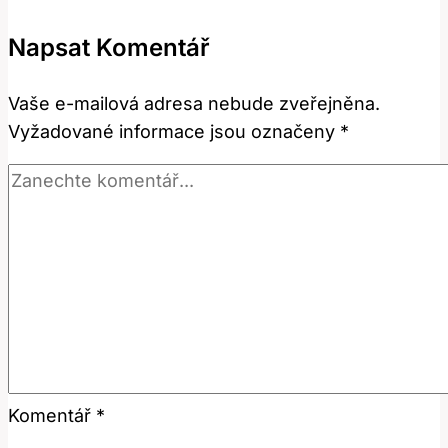
překlad
Napsat Komentář
pracovního
vedoucího
Vaše e-mailová adresa nebude zveřejněna.
v
Vyžadované informace jsou označeny
*
anglicko-
českém
slovníku
Komentář
*