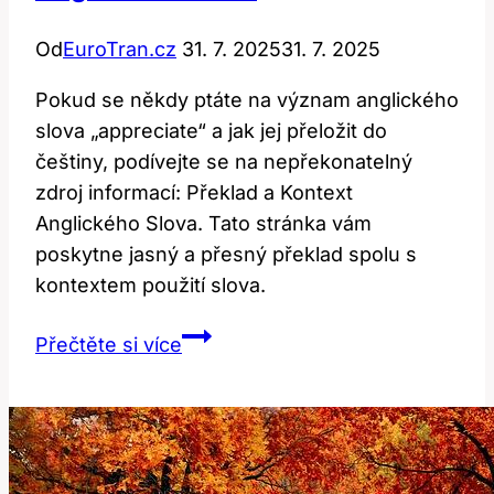
Od
EuroTran.cz
31. 7. 2025
31. 7. 2025
Pokud se někdy ptáte na význam anglického
slova „appreciate“ a jak jej přeložit do
češtiny, podívejte se na nepřekonatelný
zdroj informací: Překlad a Kontext
Anglického Slova. Tato stránka vám
poskytne jasný a přesný překlad spolu s
kontextem použití slova.
Appreciates:
Přečtěte si více
Překlad
a
Kontext
Anglického
Slova