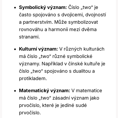
Symbolický význam:
Číslo „two“ je
často ​spojováno‍ s ⁢dvojicemi, dvojností
a‌ partnerstvím. Může symbolizovat
rovnováhu a harmonii mezi dvěma
stranami.
Kulturní význam:
V různých kulturách⁣
má​ číslo „two“‌ různé symbolické
⁢významy.⁤ Například‌ v čínské kultuře ‌je
číslo „two“ spojováno s dualitou a
protikladem.
Matematický‍ význam:
V matematice
má číslo​ „two“ zásadní význam‌ jako⁣
prvočíslo, které‍ je jediné sudé
‍prvočíslo.