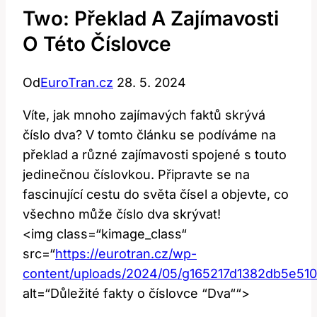
Two: Překlad A Zajímavosti
O Této Číslovce
Od
EuroTran.cz
28. 5. 2024
Víte, jak mnoho ⁤zajímavých ⁤faktů​ skrývá
číslo ‌dva? ‌V tomto článku se ‌podíváme na‍
překlad a různé zajímavosti ⁤spojené s‍ touto
jedinečnou číslovkou. Připravte se na
fascinující cestu do světa čísel ⁣a objevte, co
všechno může číslo⁢ dva skrývat!
<img class=“kimage_class“
src=“
https://eurotran.cz/wp-
content/uploads/2024/05/g165217d1382db5e5
alt=“Důležité fakty o číslovce ⁤“Dva““>