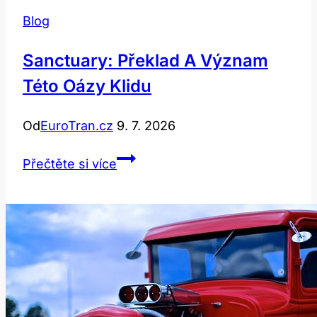
Blog
Sanctuary: Překlad A Význam
Této Oázy Klidu
Od
EuroTran.cz
9. 7. 2026
Sanctuary:
Přečtěte si více
Překlad
a
význam
této
oázy
klidu