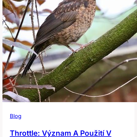
angličtině?
Blog
Throttle: Význam A Použití V