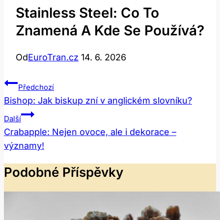
Stainless Steel: Co To
Znamená A Kde Se Používá?
Od
EuroTran.cz
14. 6. 2026
Navigace
Předchozí
Pro
Bishop: Jak biskup zní v anglickém slovníku?
Příspěvek
Další
Crabapple: Nejen ovoce, ale i dekorace –
významy!
Podobné Příspěvky