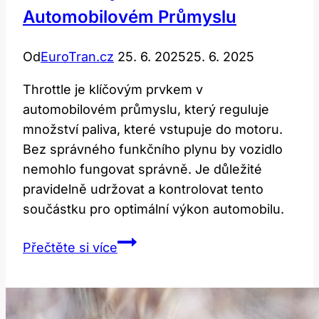
Automobilovém Průmyslu
Od
EuroTran.cz
25. 6. 2025
25. 6. 2025
Throttle je klíčovým prvkem v
automobilovém průmyslu, který reguluje
množství paliva, které vstupuje do motoru.
Bez správného funkčního plynu by vozidlo
nemohlo fungovat správně. Je důležité
pravidelně udržovat a kontrolovat tento
součástku pro optimální výkon automobilu.
Throttle:
Přečtěte si více
Význam
a
použití