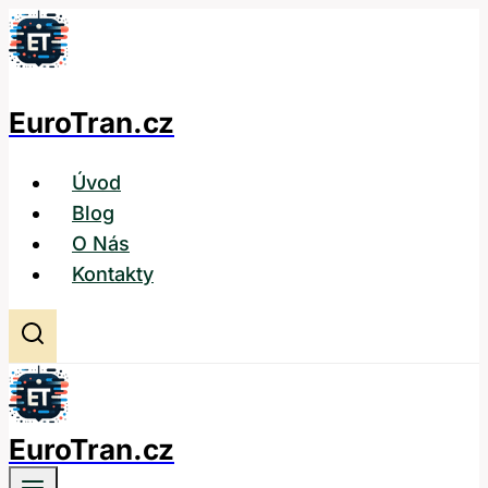
Přeskočit
na
obsah
EuroTran.cz
Úvod
Blog
O Nás
Kontakty
EuroTran.cz