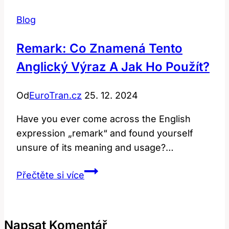
Blog
Remark: Co Znamená Tento
Anglický Výraz A Jak Ho Použít?
Od
EuroTran.cz
25. 12. 2024
Have you ever come across the English
expression „remark“ and found yourself
unsure of its meaning and usage?…
Remark:
Přečtěte si více
Co
Znamená
Tento
Napsat Komentář
Anglický