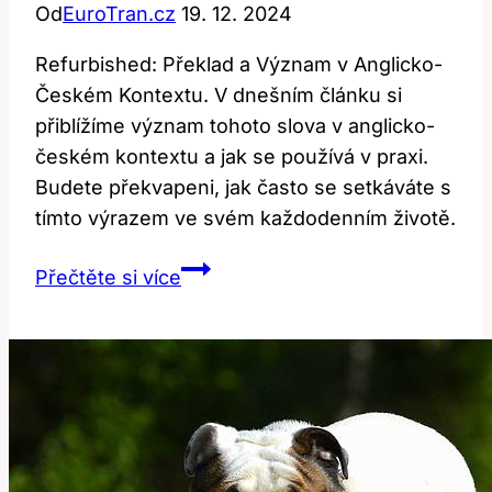
Od
EuroTran.cz
19. 12. 2024
Refurbished: Překlad a Význam v Anglicko-
Českém Kontextu. V dnešním článku si
přiblížíme význam tohoto slova v anglicko-
českém kontextu a jak se používá v praxi.
Budete překvapeni, jak často se setkáváte s
tímto výrazem ve svém každodenním životě.
Refurbished:
Přečtěte si více
Překlad
a
Význam
v
Anglicko-
Českém
Kontextu