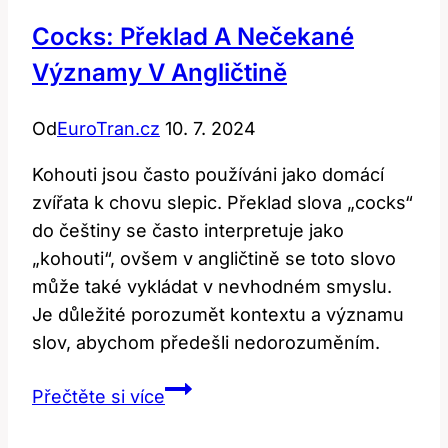
Cocks: Překlad A Nečekané
Významy V Angličtině
Od
EuroTran.cz
10. 7. 2024
Kohouti jsou často používáni jako domácí
zvířata k chovu slepic. Překlad slova „cocks“
do češtiny se často interpretuje jako
„kohouti“, ovšem v angličtině se toto slovo
může také vykládat v nevhodném smyslu.
Je důležité porozumět kontextu a významu
slov, abychom předešli nedorozuměním.
Cocks:
Přečtěte si více
Překlad
a