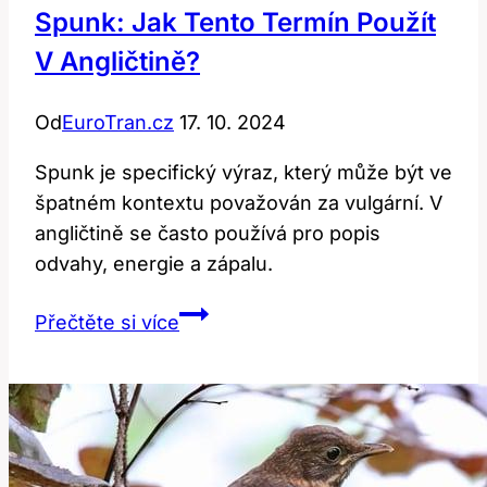
Spunk: Jak Tento Termín Použít
V Angličtině?
Od
EuroTran.cz
17. 10. 2024
Spunk je specifický výraz, který může být ve
špatném kontextu považován za vulgární. V
angličtině se často používá pro popis
odvahy, energie a zápalu.
Spunk:
Přečtěte si více
Jak
tento
termín
použít
v