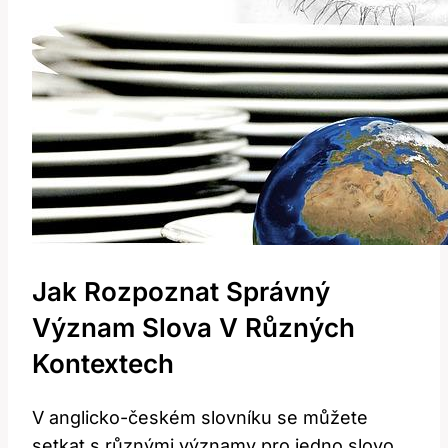
Jak Rozpoznat Správný
Význam Slova V‌ Různých
Kontextech
V anglicko-českém ​slovníku se ⁤můžete
setkat s různými⁤ významy pro‍ jedno slovo.