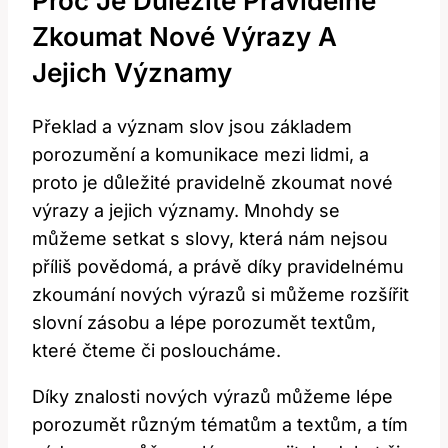
Proč Je Důležité Pravidelně
Zkoumat Nové⁢ Výrazy A
Jejich Významy
Překlad a význam slov jsou základem
porozumění a komunikace mezi lidmi, a
proto je ⁤důležité pravidelně zkoumat nové
výrazy a jejich⁤ významy. Mnohdy se
můžeme setkat s slovy, která‍ nám nejsou
příliš povědomá, a⁣ právě díky pravidelnému
zkoumání nových‍ výrazů si můžeme rozšířit
slovní zásobu​ a ​lépe porozumět textům,
které‍ čteme⁣ či posloucháme.
Díky ⁣znalosti nových výrazů můžeme lépe
porozumět různým tématům a textům, a ​tím