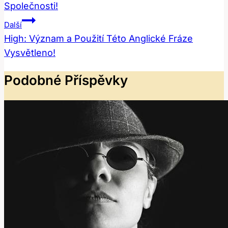
Společnosti!
Příspěvek
Další
High: Význam a Použití Této Anglické Fráze
Vysvětleno!
Podobné Příspěvky