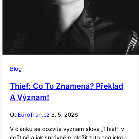
Blog
Thief: Co To Znamená? Překlad
A Význam!
Od
EuroTran.cz
3. 5. 2026
V článku se dozvíte význam slova „Thief“ v
češtině a jak správně přeložit tuto anglickou