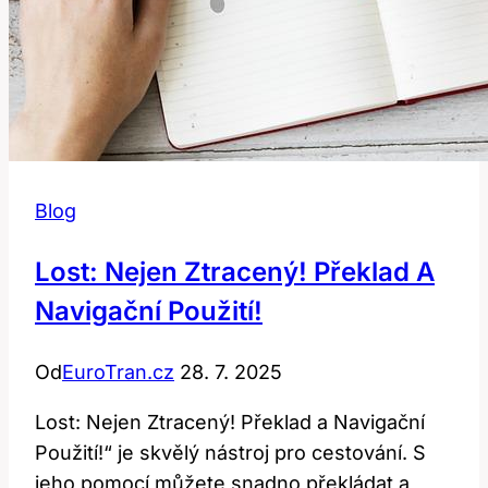
Blog
Lost: Nejen Ztracený! Překlad A
Navigační Použití!
Od
EuroTran.cz
28. 7. 2025
Lost: Nejen Ztracený! Překlad a Navigační
Použití!“ je skvělý nástroj pro cestování. S
jeho pomocí můžete snadno překládat a