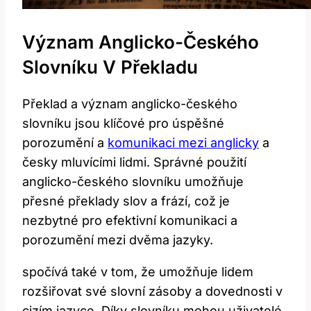
Význam Anglicko-Českého‌
Slovníku V Překladu
Překlad a význam anglicko-českého
slovníku jsou klíčové pro úspěšné
porozumění a
komunikaci mezi anglicky
a
česky mluvícími lidmi. Správné použití
‍anglicko-českého slovníku umožňuje
přesné překlady slov a frází, což je
nezbytné ⁣pro efektivní komunikaci a
porozumění ⁤mezi⁣ dvěma ⁣jazyky.
spočívá také v tom,‌ že umožňuje lidem
rozšiřovat‍ své ‌slovní zásoby a dovednosti ‌v
⁤cizím⁣ jazyce. Díky ‍slovníku mohou uživatelé​