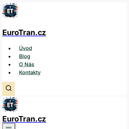
Přeskočit
na
obsah
EuroTran.cz
Úvod
Blog
O Nás
Kontakty
EuroTran.cz