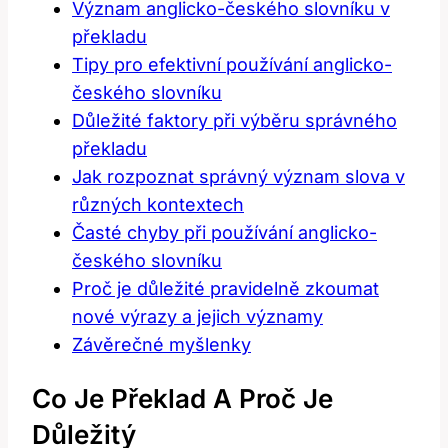
Význam anglicko-českého‌ slovníku v
překladu
Tipy pro efektivní⁣ používání anglicko-
českého slovníku
Důležité faktory⁤ při ⁣výběru správného
překladu
Jak rozpoznat správný význam slova v‌
různých kontextech
Časté chyby při používání anglicko-
českého ⁢slovníku
Proč je důležité pravidelně zkoumat
nové⁢ výrazy a jejich významy
Závěrečné myšlenky
Co Je Překlad A ​proč ⁢je
Důležitý