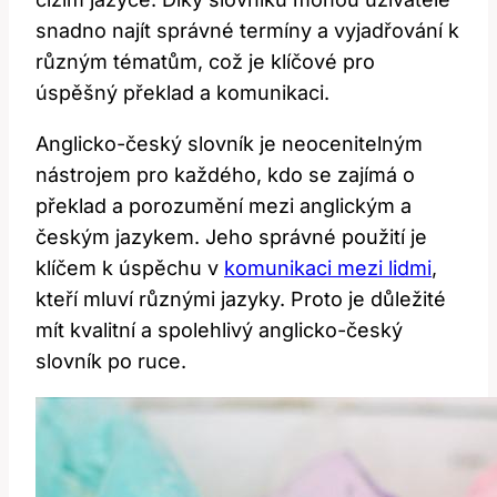
snadno najít správné termíny a vyjadřování‍ k
různým tématům, což​ je klíčové pro
úspěšný překlad a komunikaci.
Anglicko-český slovník‍ je neocenitelným
nástrojem​ pro ‌každého, kdo se zajímá‍ o‍
překlad a porozumění mezi anglickým ‌a
českým jazykem. Jeho ⁤správné použití je
klíčem k úspěchu v
komunikaci mezi lidmi
,
kteří mluví různými jazyky. Proto je důležité
mít kvalitní a⁤ spolehlivý anglicko-český
slovník po ruce.