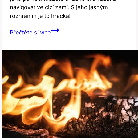
navigovat ve cizí zemi. S jeho jasným
rozhraním je to hračka!
Lost:
Přečtěte si více
Nejen
Ztracený!
Překlad
a
Navigační
Použití!