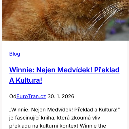
Blog
Winnie: Nejen Medvídek! Překlad
A Kultura!
Od
EuroTran.cz
30. 1. 2026
„Winnie: Nejen Medvídek! Překlad a Kultura!“
je fascinující kniha, která zkoumá vliv
překladu na kulturní kontext Winnie the