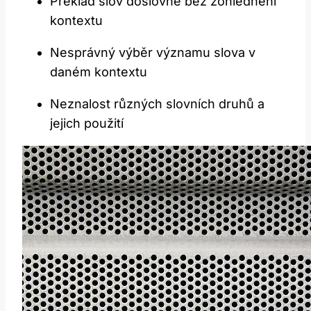
Překlad⁣ slov doslovně ‍bez zohlednění
⁢kontextu
Nesprávný výběr významu slova v
daném⁣ kontextu
Neznalost ‍různých slovních druhů a
jejich použití