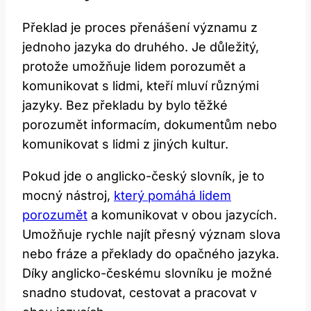
Překlad je proces přenášení významu z
jednoho jazyka do druhého. Je ‍důležitý,
protože umožňuje lidem porozumět a
komunikovat s lidmi, kteří mluví ⁣různými
jazyky. Bez ‌překladu by bylo těžké​
porozumět informacím, dokumentům nebo‌
komunikovat s⁤ lidmi z jiných ⁣kultur.
Pokud ⁤jde o anglicko-český ‍slovník,⁢ je to
⁣mocný nástroj,
který pomáhá lidem
porozumět
a ​komunikovat‍ v obou jazycích.
Umožňuje rychle najít přesný význam slova
nebo fráze a překlady do opačného‍ jazyka.‍
Díky anglicko-českému slovníku je možné
snadno studovat, cestovat a pracovat v