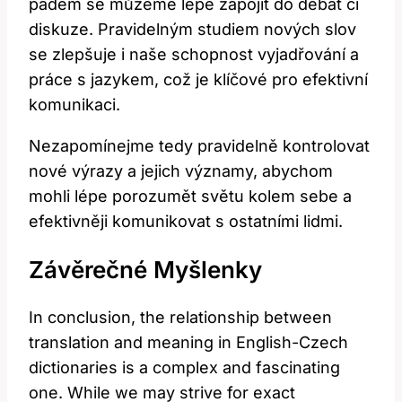
pádem⁣ se můžeme⁣ lépe zapojit do ‌debat⁤ či
diskuze. Pravidelným studiem nových slov
se zlepšuje i naše schopnost vyjadřování a‌
práce s jazykem, což je klíčové pro efektivní​
komunikaci.
Nezapomínejme tedy pravidelně kontrolovat
nové výrazy​ a jejich významy, abychom
mohli lépe porozumět ​světu kolem sebe a
efektivněji komunikovat s ostatními lidmi.
Závěrečné Myšlenky
In conclusion, the relationship between
translation ‍and meaning​ in English-Czech
dictionaries is a complex ⁢and fascinating
one. While ⁣we may strive for exact