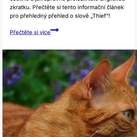
zkratku. Přečtěte si tento informační článek
pro přehledný přehled o slově „Thief“!
Thief:
Přečtěte si více
Co
To
Znamená?
Překlad
a
Význam!