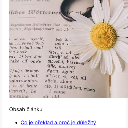
Obsah článku
Co je překlad a ​proč ⁢je důležitý