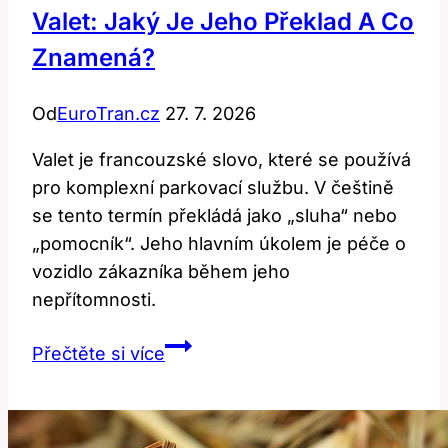
Valet: Jaký Je Jeho Překlad A Co
Znamená?
Od
EuroTran.cz
27. 7. 2026
Valet je francouzské slovo, které se používá
pro komplexní parkovací službu. V češtině
se tento termín překládá jako „sluha“ nebo
„pomocník“. Jeho hlavním úkolem je péče o
vozidlo zákazníka během jeho
nepřítomnosti.
Valet:
Přečtěte si více
Jaký
je
jeho