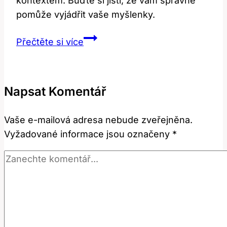
kontextem. Buďte si jistí, že vám správně
pomůže vyjádřit vaše myšlenky.
Vie:
Přečtěte si více
Co
to
znamená
Napsat Komentář
a
jak
Vaše e-mailová adresa nebude zveřejněna.
tento
Vyžadované informace jsou označeny
*
výraz
používat?