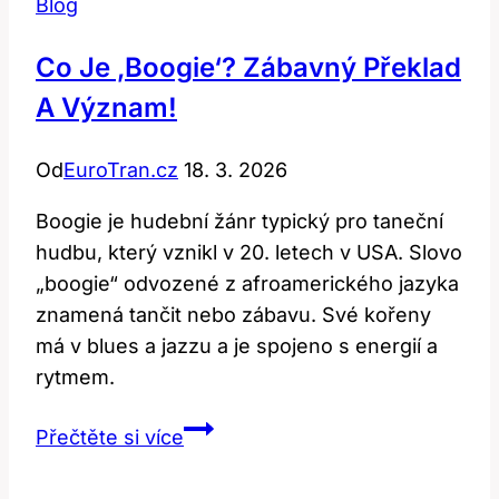
Blog
Co Je ‚boogie‘? Zábavný Překlad
A Význam!
Od
EuroTran.cz
18. 3. 2026
Boogie je hudební žánr typický pro taneční
hudbu, který vznikl v 20. letech v USA. Slovo
„boogie“ odvozené z afroamerického jazyka
znamená tančit nebo zábavu. Své kořeny
má v blues a jazzu a je spojeno s energií a
rytmem.
Co
Přečtěte si více
je
‚boogie‘?