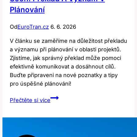
Plánování
Od
EuroTran.cz
6. 6. 2026
V článku se zaměříme na důležitost překladu
a významu při plánování v oblasti projektů.
Zjistíme, jak správný překlad může pomoci
efektivně komunikovat a dosáhnout cílů.
Buďte připraveni na nové poznatky a tipy
pro úspěšné plánování!
Soon:
Přečtěte si více
Překlad
a
Význam
v