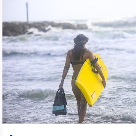
Používat
Tuto
Frázi?