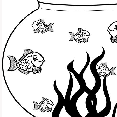
Používat
Tuto
Anglickou
Frázi?