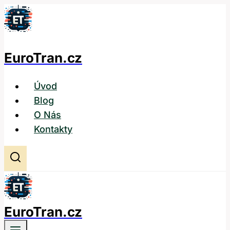
Přeskočit
na
obsah
EuroTran.cz
Úvod
Blog
O Nás
Kontakty
EuroTran.cz