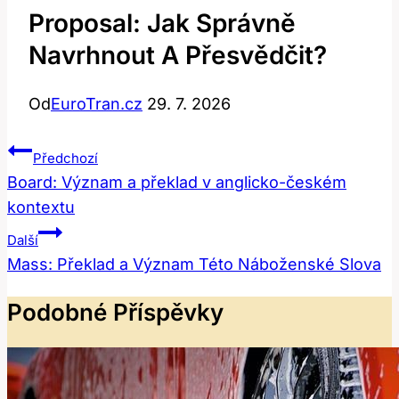
Proposal: Jak Správně
Navrhnout A Přesvědčit?
Od
EuroTran.cz
29. 7. 2026
Navigace
Předchozí
Pro
Board: Význam a překlad v anglicko-českém
kontextu
Příspěvek
Další
Mass: Překlad a Význam Této Náboženské Slova
Podobné Příspěvky