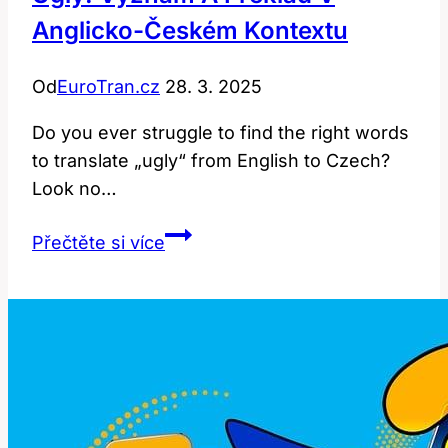
Anglicko-Českém Kontextu
Od
EuroTran.cz
28. 3. 2025
Do you ever struggle to find the right words
to translate „ugly“ from English to Czech?
Look no…
Ugly:
Přečtěte si více
Význam
a
překlad
v
anglicko-
českém
kontextu