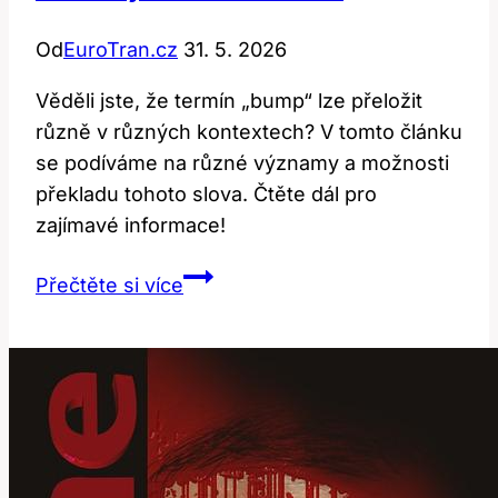
Od
EuroTran.cz
31. 5. 2026
Věděli jste, že termín „bump“ lze přeložit
různě v různých kontextech? V tomto článku
se podíváme na různé významy a možnosti
překladu tohoto slova. Čtěte dál pro
zajímavé informace!
Bump:
Přečtěte si více
Jak
Přeložit
Tento
Termín
v
Různých
Kontextech?