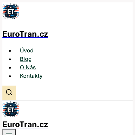
Přeskočit
na
obsah
EuroTran.cz
Úvod
Blog
O Nás
Kontakty
EuroTran.cz