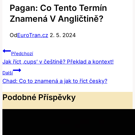
Pagan: Co Tento Termín
Znamená V Angličtině?
Od
EuroTran.cz
2. 5. 2024
Navigace
Předchozí
Pro
Jak říct ‚cups‘ v češtině? Překlad a kontext!
Příspěvek
Další
Chad: Co to znamená a jak to říct česky?
Podobné Příspěvky