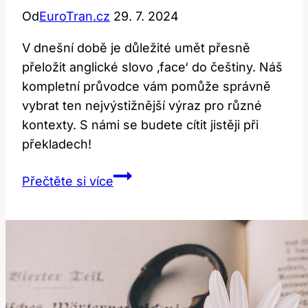
Od
EuroTran.cz
29. 7. 2024
V dnešní době je důležité umět přesně
přeložit anglické slovo ‚face‘ do češtiny. Náš
kompletní průvodce vám pomůže správně
vybrat ten nejvýstižnější výraz pro různé
kontexty. S námi se budete cítit jistěji při
překladech!
Jak
Přečtěte si více
Správně
Přeložit
‚Face‘
do
Češtiny:
Kompletní