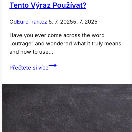
Tento Výraz Používat?
Od
EuroTran.cz
5. 7. 2025
5. 7. 2025
Have you ever come across the word
„outrage“ and wondered what it truly means
and how to use…
Outrage:
Přečtěte si více
Co
To
Znamená
a
Jak
Tento
Výraz
Používat?