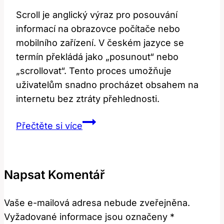
Scroll je anglický výraz pro posouvání
informací na obrazovce počítače nebo
mobilního zařízení. V českém jazyce se
termín překládá jako „posunout“ nebo
„scrollovat“. Tento proces umožňuje
uživatelům snadno procházet obsahem na
internetu bez ztráty přehlednosti.
Scroll:
Přečtěte si více
Co
tento
termín
Napsat Komentář
znamená?
Anglicko-
Vaše e-mailová adresa nebude zveřejněna.
český
Vyžadované informace jsou označeny
*
překlad