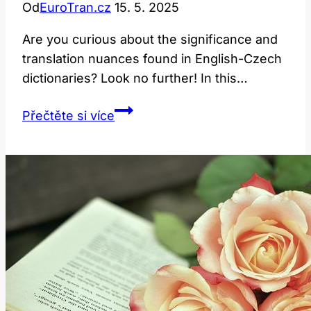
Od
EuroTran.cz
15. 5. 2025
Are you curious about the significance and
translation nuances found in English-Czech
dictionaries? Look no further! In this…
On
Přečtěte si více
Board:
Význam
a
Překlad
v
Anglicko-
Českém
Slovníku