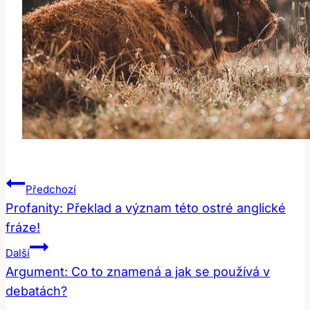
Navigace
Předchozí
Pro
Profanity: Překlad a význam této ostré anglické
fráze!
Příspěvek
Další
Argument: Co to znamená a jak se používá v
debatách?