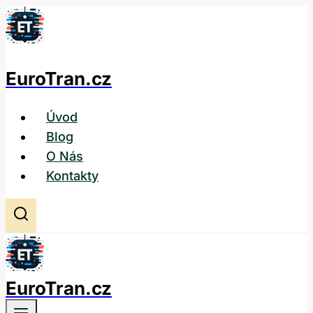
Přeskočit
na
obsah
EuroTran.cz
Úvod
Blog
O Nás
Kontakty
EuroTran.cz