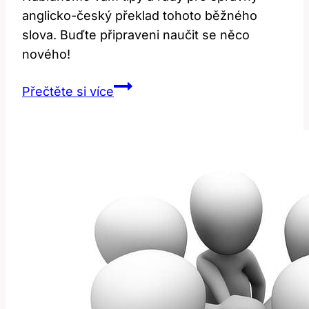
anglicko-český překlad tohoto běžného
slova. Buďte připraveni naučit se něco
nového!
Lunch:
Přečtěte si více
Jak
Správně
Přeložit
Toto
Slovo?
Anglicko-
Český
Překlad