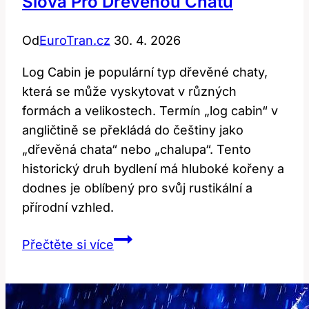
Slova Pro Dřevěnou Chatu
Od
EuroTran.cz
30. 4. 2026
Log Cabin je populární typ dřevěné chaty,
která se může vyskytovat v různých
formách a velikostech. Termín „log cabin“ v
angličtině se překládá do češtiny jako
„dřevěná chata“ nebo „chalupa“. Tento
historický druh bydlení má hluboké kořeny a
dodnes je oblíbený pro svůj rustikální a
přírodní vzhled.
Log
Přečtěte si více
Cabin:
Překlad
a