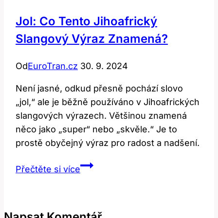
Jol: Co Tento Jihoafrický
Slangový Výraz Znamená?
Od
EuroTran.cz
30. 9. 2024
Není jasné, odkud přesně pochází slovo
„jol,“ ale je běžně používáno v Jihoafrických
slangových výrazech. Většinou znamená
něco jako „super“ nebo „skvěle.“ Je to
prostě obyčejný výraz pro radost a nadšení.
Jol:
Přečtěte si více
Co
Tento
Jihoafrický
Napsat Komentář