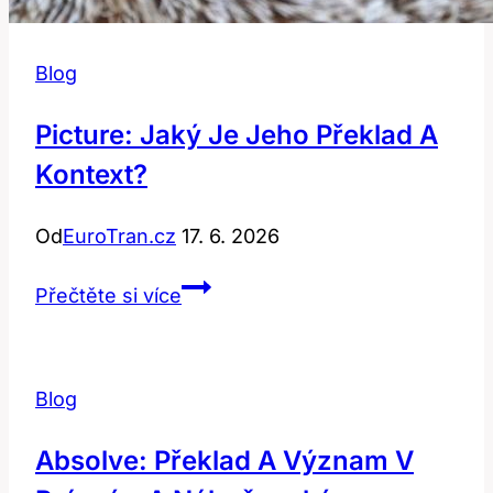
Blog
Picture: Jaký Je Jeho Překlad A
Kontext?
Od
EuroTran.cz
17. 6. 2026
Picture:
Přečtěte si více
Jaký
je
jeho
Blog
překlad
a
Absolve: Překlad A Význam V
kontext?