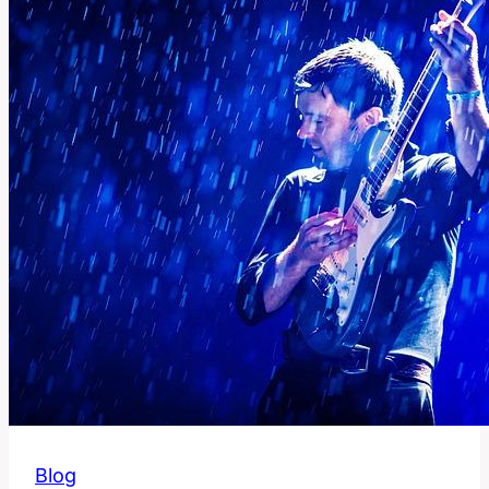
Význam
Slova
Pro
Dřevěnou
Chatu
Blog