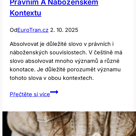
Právním A Náboženském
Kontextu
Od
EuroTran.cz
2. 10. 2025
Absolvovat je důležité slovo v právních i
náboženských souvislostech. V češtině má
slovo absolvovat mnoho významů a různé
konotace. Je důležité porozumět významu
tohoto slova v obou kontextech.
Absolve:
Přečtěte si více
Překlad
a
Význam
v
Právním