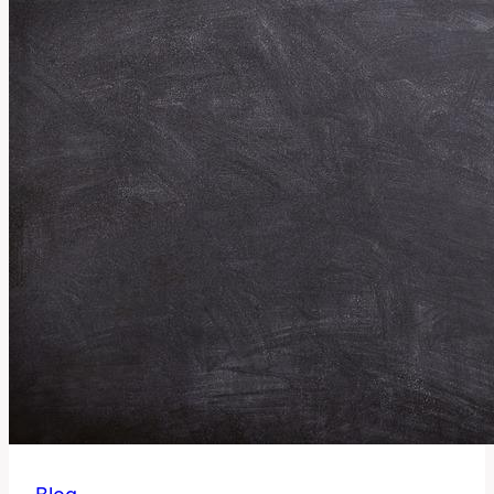
a
Jak
Ho
Používat?