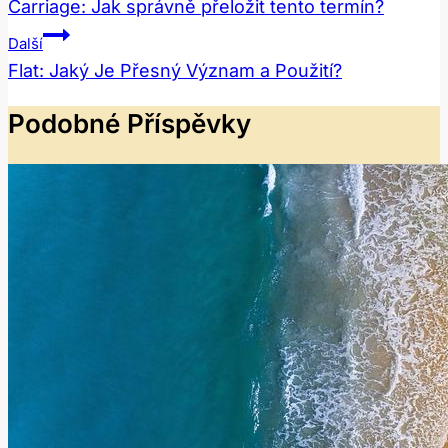
Pro
Carriage: Jak správně přeložit tento termín?
Příspěvek
Další
Flat: Jaký Je Přesný Význam a Použití?
Podobné Příspěvky