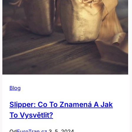
Blog
Slipper: Co To Znamená A Jak
To Vysvětlit?
Od
EuroTran.cz
3. 5. 2024