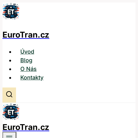
Přeskočit
na
obsah
EuroTran.cz
Úvod
Blog
O Nás
Kontakty
EuroTran.cz