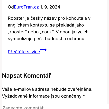
Od
EuroTran.cz
1. 9. 2024
Rooster je český název pro kohouta a v
anglickém kontextu se překládá jako
„rooster“ nebo „cock“. V obou jazycích
symbolizuje péči, budnost a ochranu.
Rooster:
Přečtěte si více
Překlad
a
význam
Napsat Komentář
v
anglicko-
Vaše e-mailová adresa nebude zveřejněna.
českém
Vyžadované informace jsou označeny
*
kontextu!