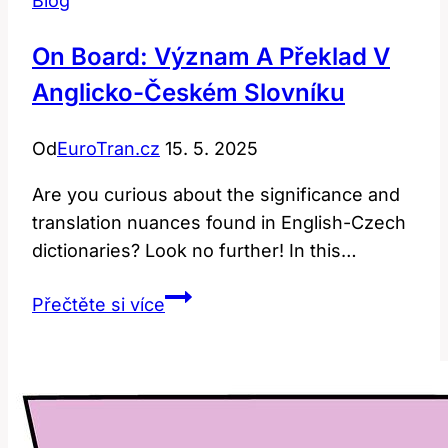
Blog
On Board: Význam A Překlad V
Anglicko-Českém Slovníku
Od
EuroTran.cz
15. 5. 2025
Are you curious about the significance and
translation nuances found in English-Czech
dictionaries? Look no further! In this…
On
Přečtěte si více
Board:
Význam
a
Překlad
v