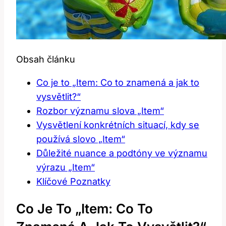
Obsah článku
Co je to „Item: Co to znamená a jak to
vysvětlit?“
Rozbor významu slova „Item“
Vysvětlení konkrétních situací, kdy se
používá slovo „Item“
Důležité nuance a podtóny ve významu
výrazu „Item“
Klíčové Poznatky
Co Je To „Item: Co To