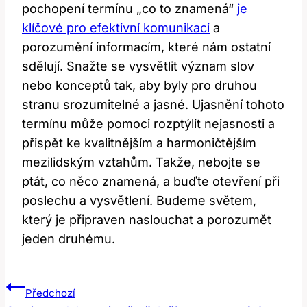
pochopení termínu „co to znamená“
je
klíčové pro efektivní komunikaci
a
porozumění informacím, které nám ostatní
sdělují. Snažte se vysvětlit význam slov
nebo konceptů tak, aby byly pro druhou
stranu srozumitelné a jasné. Ujasnění tohoto
termínu může pomoci rozptýlit nejasnosti a
přispět ke kvalitnějším a harmoničtějším
mezilidským vztahům. Takže, nebojte se
ptát, co něco znamená, a buďte otevření při
poslechu a vysvětlení. Budeme světem,
který je připraven naslouchat a porozumět
jeden druhému.
Navigace
Předchozí