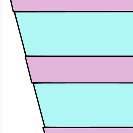
Anglicko-
Českém
Slovníku