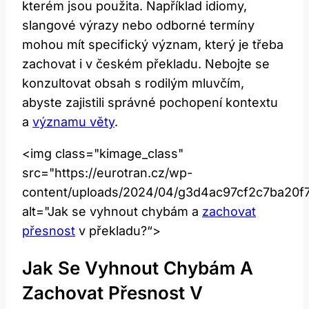
kterém jsou použita. Například idiomy,
slangové výrazy nebo odborné termíny
mohou mít specifický význam, který je třeba
zachovat i v českém překladu. Nebojte se
konzultovat obsah s rodilým mluvčím,
abyste zajistili správné pochopení kontextu
a
významu věty
.
<img class="kimage_class"
src="https://eurotran.cz/wp-
content/uploads/2024/04/g3d4ac97cf2c7ba20
alt="Jak se vyhnout chybám a
zachovat
přesnost
v překladu?“>
Jak Se Vyhnout Chybám A
Zachovat Přesnost V