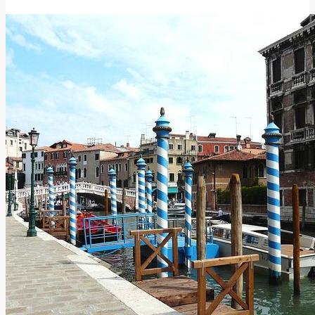
Jak
Toto
Slovo
Ovlivňuje
Média
a
Diskuze?