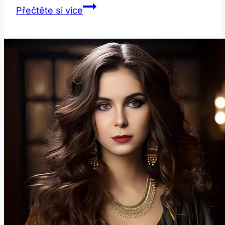
Labia:
Přečtěte si více
Anatomie
a
Další
Významy
Toto
Slova!