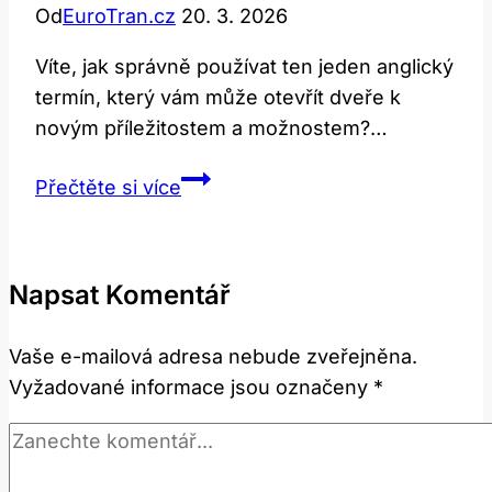
Od
EuroTran.cz
20. 3. 2026
Víte, jak správně používat ten jeden anglický
termín, který vám může otevřít dveře k
novým příležitostem a možnostem?…
Exclusive:
Přečtěte si více
Jak
Správně
Používat
Napsat Komentář
Tento
Anglický
Vaše e-mailová adresa nebude zveřejněna.
Termín?
Vyžadované informace jsou označeny
*