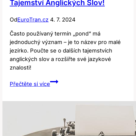
Tajemství Anglických Slov!
Od
EuroTran.cz
4. 7. 2024
Často používaný termín „pond“ má
jednoduchý význam – je to název pro malé
jezírko. Poučte se o dalších tajemstvích
anglických slov a rozšiřte své jazykové
znalosti!
Co
Přečtěte si více
znamená
‚pond‘?
Odkryjte
tajemství
anglických
slov!