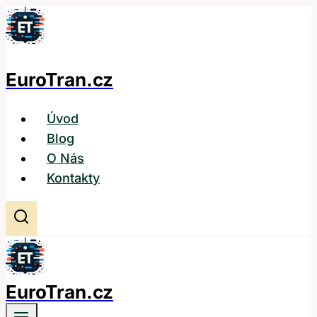
Přeskočit
na
obsah
EuroTran.cz
Úvod
Blog
O Nás
Kontakty
EuroTran.cz