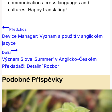
communication across languages and
cultures. Happy translating!
Navigace
Předchozí
Pro
Device Manager: Význam a použití v anglickém
jazyce
Příspěvek
Další
Význam Slova ‚Summer‘ v Anglicko-Českém
Překladači: Detailní Rozbor
Podobné Příspěvky