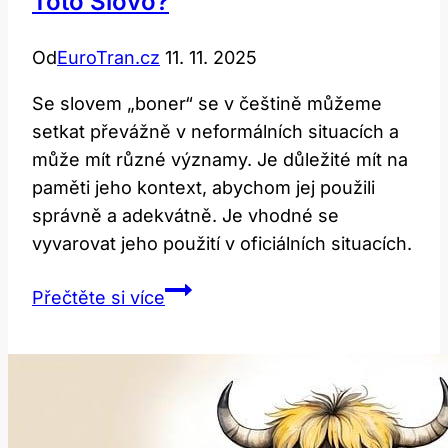
Toto Slovo?
Od
EuroTran.cz
11. 11. 2025
Se slovem „boner“ se v češtině můžeme
setkat převážně v neformálních situacích a
může mít různé významy. Je důležité mít na
paměti jeho kontext, abychom jej použili
správně a adekvátně. Je vhodné se
vyvarovat jeho použití v oficiálních situacích.
Boner:
Přečtěte si více
Jak
Správně
Používat
Toto
Slovo?