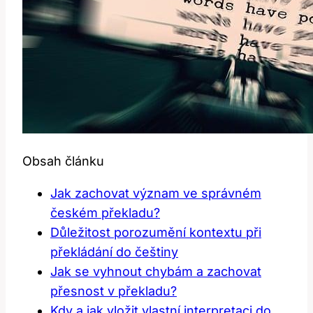
Obsah článku
Jak zachovat význam ve správném
českém překladu?
Důležitost porozumění kontextu při
překládání do češtiny
Jak se vyhnout chybám a zachovat
přesnost v překladu?
Kdy a jak vložit vlastní interpretaci do