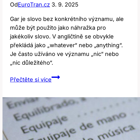
Od
EuroTran.cz
3. 9. 2025
Gar je slovo bez konkrétního významu, ale
může být použito jako náhražka pro
jakékoliv slovo. V angličtině se obvykle
překládá jako „whatever“ nebo „anything“.
Je často užíváno ve významu „nic“ nebo
„nic důležitého“.
Gar:
Přečtěte si více
Co
To
Znamená?
Překlad
a
Význam!