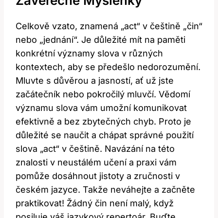
Závěrečné Myšlenky
Celkově vzato, znamená „act“ v češtině „čin“
nebo „jednání“. Je důležité mít na paměti
konkrétní významy slova v různých
kontextech, aby se předešlo nedorozumění.
Mluvte s důvěrou a jasností, ať už jste
začátečník nebo pokročilý mluvčí. Vědomí
významu slova vám umožní komunikovat
efektivně a bez zbytečných chyb. Proto je
důležité se naučit a chápat správné použití
slova „act“ v češtině. Navázání na této
znalosti v neustálém učení a praxi vám
pomůže dosáhnout jistoty a zručnosti v
českém jazyce. Takže neváhejte a začněte
praktikovat! Žádný čin není malý, když
posiluje váš jazykový repertoár. Buďte