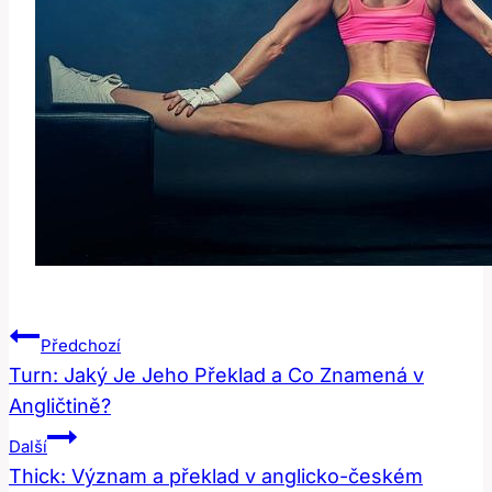
Navigace
Předchozí
Pro
Turn: Jaký Je Jeho Překlad a Co Znamená v
Angličtině?
Příspěvek
Další
Thick: Význam a překlad v anglicko-českém