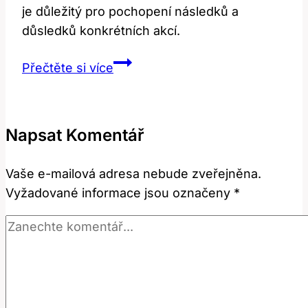
je důležitý pro pochopení následků a
důsledků konkrétních akcí.
Ex
Přečtěte si více
Post:
Co
Tento
Napsat Komentář
Latinský
Výraz
Vaše e-mailová adresa nebude zveřejněna.
Znamená?
Vyžadované informace jsou označeny
*