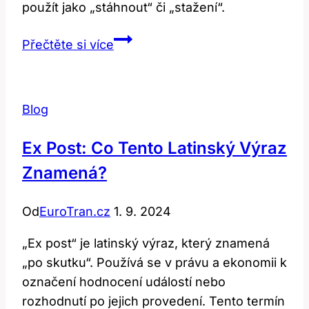
použít jako „stáhnout“ či „stažení“.
Download:
Přečtěte si více
Jak
tento
termín
Blog
správně
přeložit?
Ex Post: Co Tento Latinský Výraz
Znamená?
Od
EuroTran.cz
1. 9. 2024
„Ex post“ je latinský výraz, který znamená
„po skutku“. Používá se v právu a ekonomii k
označení hodnocení událostí nebo
rozhodnutí po jejich provedení. Tento termín