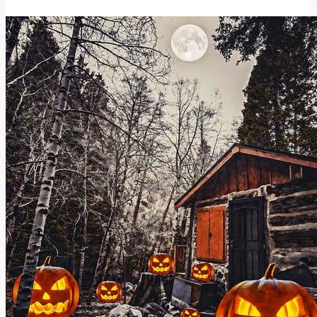
a
Zajímavosti
o
Této
Slově