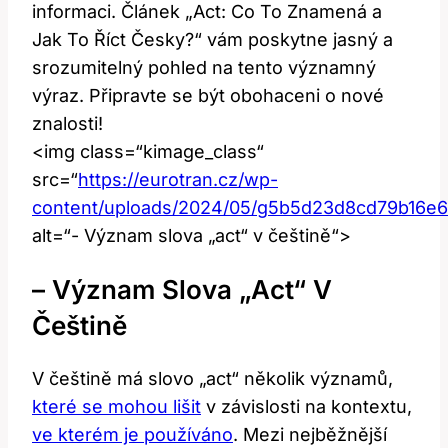
informaci. Článek „Act: Co To Znamená a
Jak To Říct Česky?“ vám poskytne jasný a
srozumitelný pohled na tento významný
výraz. Připravte se být obohaceni o nové
znalosti!
<img class=“kimage_class“
src=“
https://eurotran.cz/wp-
content/uploads/2024/05/g5b5d23d8cd79b16
alt=“- Význam slova „act“ v češtině“>
– Význam Slova „act“ V
Češtině
V češtině má slovo „act“ několik významů,
které se mohou lišit
v závislosti na kontextu,
ve kterém je používáno
. Mezi nejběžnější