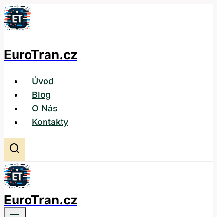
Přeskočit
na
obsah
EuroTran.cz
Úvod
Blog
O Nás
Kontakty
EuroTran.cz