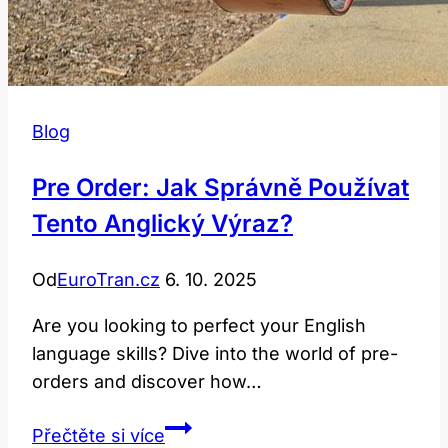
Blog
Pre Order: Jak Správně Používat
Tento Anglický Výraz?
Od
EuroTran.cz
6. 10. 2025
Are you looking to perfect your English
language skills? Dive into the world of pre-
orders and discover how…
Pre
Přečtěte si více