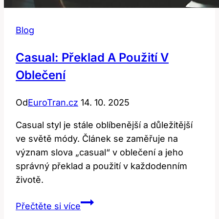
Blog
Casual: Překlad A Použití V
Oblečení
Od
EuroTran.cz
14. 10. 2025
Casual styl je stále oblíbenější a důležitější
ve světě módy. Článek se zaměřuje na
význam slova „casual“ v oblečení a jeho
správný překlad a použití v každodenním
životě.
Casual:
Přečtěte si více
Překlad