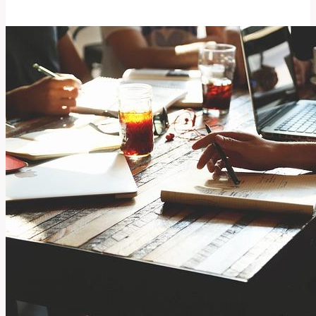
a
význam
této
zvířecí
slova