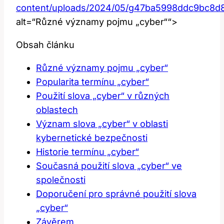
content/uploads/2024/05/g47ba5998ddc9bc8d
alt=“Různé významy pojmu „cyber““>
Obsah článku
Různé‌ významy pojmu „cyber“
Popularita termínu „cyber“
Použití slova „cyber“ v různých
oblastech
Význam slova „cyber“ v oblasti
kybernetické bezpečnosti
Historie termínu „cyber“
Současná použití slova‌ „cyber“ ve
společnosti
Doporučení pro správné použití slova
„cyber“
Závěrem