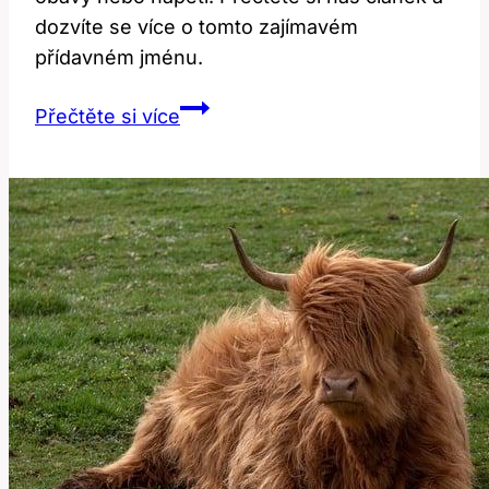
dozvíte se více o tomto zajímavém
přídavném jménu.
Anxious:
Přečtěte si více
Co
Tento
Často
Používaný
Přídavné
Jméno
Znamená?