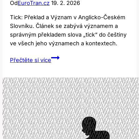
Od
EuroTran.cz
19. 2. 2026
Tick: Překlad a Význam v Anglicko-Českém
Slovníku. Článek se zabývá významem a
správným překladem slova „tick“ do češtiny
ve všech jeho významech a kontextech.
Tick:
Přečtěte si více
Překlad
a
Význam
v
Anglicko-
Českém
Slovníku