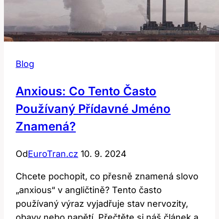
Blog
Anxious: Co Tento Často
Používaný Přídavné Jméno
Znamená?
Od
EuroTran.cz
10. 9. 2024
Chcete pochopit, co přesně znamená slovo
„anxious“ v angličtině? Tento často
používaný výraz vyjadřuje stav nervozity,
obavy nebo napětí. Přečtěte si náš článek a