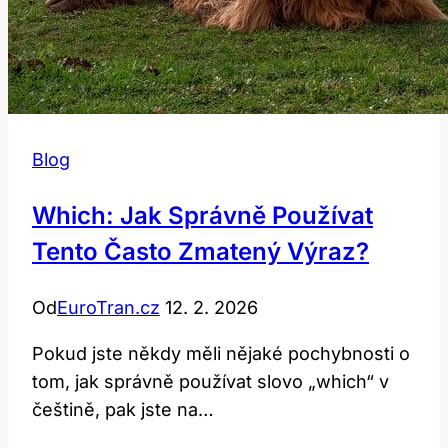
Blog
Which: Jak Správně Používat
Tento Často Zmatený Výraz?
Od
EuroTran.cz
12. 2. 2026
Pokud jste‍ někdy měli nějaké pochybnosti o
tom,⁤ jak⁢ správně ⁢používat slovo „which“ v
češtině, pak jste na…