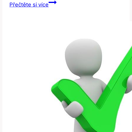
Which:
Přečtěte si více
Jak
Správně
Používat
Tento
Často
Zmatený
Výraz?