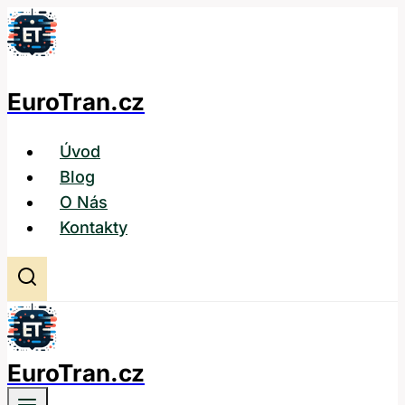
Přeskočit
na
obsah
EuroTran.cz
Úvod
Blog
O Nás
Kontakty
EuroTran.cz