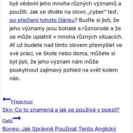
byli vědomi jeho mnoha​ různých významů a
použití. Jak‌ se díváte na slovo „cyber“ teď,
po přečtení tohoto článku
? Buďte si jisti, že
jeho ‌významy jsou bohaté a ‌různorodé a že
se může ⁣uplatnit v mnoha různých situacích.
Ať už budete nad tímto‌ slovem ​přemýšlet ve
své práci, ve škole nebo doma, můžete si
být jisti, že ⁢jeho význam nám může
poskytnout zajímavý pohled na ⁤svět kolem
nás.
Navigace
Předchozí
Pro
Sky: Co to znamená a jak se používá v poezii?
Příspěvek
Další
Bones: Jak Správně Používat Tento Anglický