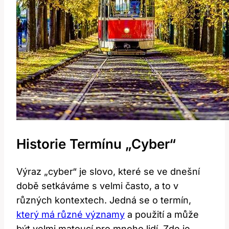
Historie Termínu „cyber“
Výraz „cyber“ je slovo, které se ve dnešní
době setkáváme s velmi často, a to v
různých kontextech. Jedná se ⁢o ‌termín,
který má různé významy
a použití a může
být velmi matoucí pro mnoho​ lidí. Zde‍ je