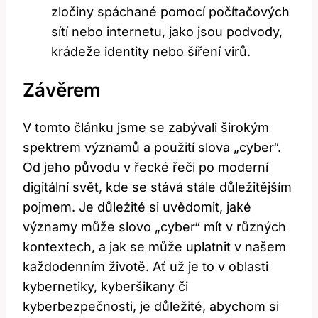
zločiny spáchané pomocí počítačových
sítí nebo internetu, jako jsou podvody,
krádeže identity nebo šíření virů.
Závěrem
V tomto článku jsme ⁢se zabývali širokým‍
spektrem významů a použití slova „cyber“.
Od jeho původu‍ v řecké řeči po moderní
digitální svět, kde se stává stále důležitějším
pojmem.⁢ Je důležité si uvědomit, jaké
významy může slovo „cyber“ mít v různých
kontextech, ⁤a⁢ jak se může⁤ uplatnit v našem
každodenním životě. Ať už je to v oblasti
kybernetiky, kyberšikany ⁤či
kyberbezpečnosti, je​ důležité, abychom si