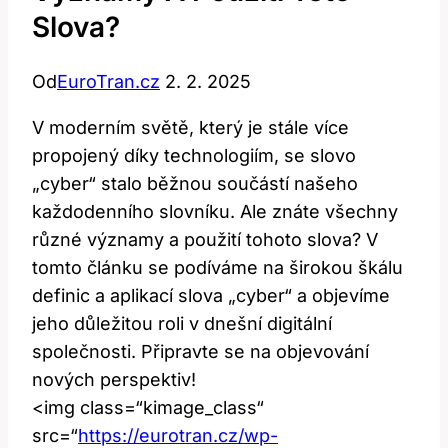
Slova?
Od
EuroTran.cz
2. 2. 2025
V moderním světě, který je stále více
propojený díky technologiím, se slovo
„cyber“ stalo běžnou součástí ‌našeho
každodenního⁣ slovníku. Ale znáte všechny
různé významy a použití tohoto slova? V‍
tomto článku se podíváme na ​širokou ⁣škálu
‍definic ‍a aplikací⁢ slova „cyber“ a objevíme
jeho důležitou roli v dnešní ​digitální
společnosti. Připravte se ‌na objevování
nových perspektiv!
<img class=“kimage_class“‌
src=“
https://eurotran.cz/wp-