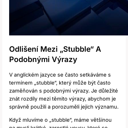
Odlišení Mezi „stubble“ A
Podobnými Výrazy
V anglickém jazyce se často setkáváme s
termínem „stubble“, který může být často
zaměňován s podobnými výrazy. Je důležité
znát rozdíly mezi těmito výrazy, abychom je
správně použili a porozuměli jejich významu.
Když mluvíme o „stubble“, máme většinou
na mysli krátké, zarostlé vousy, které se