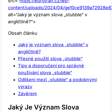
src=“
https://eurotran.cz/wp-
content/uploads/2024/04/ge10ce9139a72928
alt=“Jaký je význam slova „stubble“ v
angličtině?“>
Obsah článku
Jaký je význam slova „stubble“ v
angličtině?
Přesné použití slova „stubble“
Tipy a doporučení pro správné
používání slova „stubble“
Odlišení mezi „stubble“ a podobnými
výrazy
Závěrem
Jaký Je Význam Slova