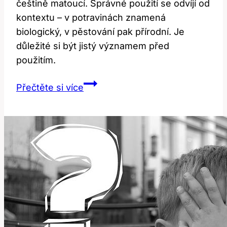
češtině matoucí. Správné použití se odvíjí od
kontextu – v potravinách znamená
biologický, v pěstování pak přírodní. Je
důležité si být jistý významem před
použitím.
Překlad
Přečtěte si více
a
Význam
Slova
‚organic‘:
Jak
Správně
Používat
v
Češtině