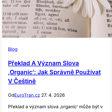
Blog
Překlad A Význam Slova
‚organic‘: Jak Správně Používat
V Češtině
Od
EuroTran.cz
27. 4. 2026
Překlad a význam slova ‚organic‘ může být v