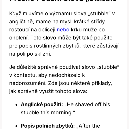
Když mluvíme o významu slova „stubble“ v
angličtině, máme na mysli krátké střídy
rostoucí na obličeji
nebo
krku muže po
oholení. Toto slovo může být také použito
pro popis rostlinných zbytků, které zůstávají
na poli po sklizni.
Je důležité správně používat slovo „stubble“
v kontextu, aby nedocházelo k
nedorozumění. Zde jsou některé příklady,
jak správně využít tohoto slova:
Anglické použití:
„He shaved off his
stubble this morning.“
Popis polních zbytků:
„After the