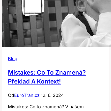
Blog
Mistakes: Co To Znamená?
Překlad A Kontext!
Od
EuroTran.cz
12. 6. 2024
Mistakes: Co to znamená? V našem