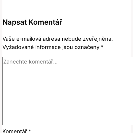
a
Použití
Napsat Komentář
Této
Anglické
Vaše e-mailová adresa nebude zveřejněna.
Fráze
Vyžadované informace jsou označeny
*
Vysvětleno!
Komentář
*