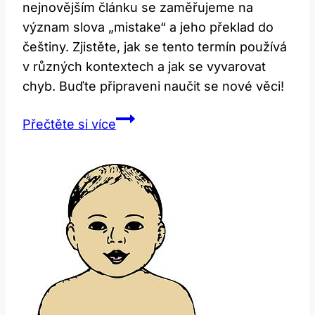
nejnovějším článku se zaměřujeme na
význam slova „mistake“ a jeho překlad do
češtiny. Zjistěte, jak se tento termín používá
v různých kontextech a jak se vyvarovat
chyb. Buďte připraveni naučit se nové věci!
Mistakes:
Přečtěte si více
Co
to
znamená?
Překlad
a
kontext!