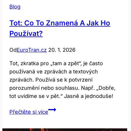
Blog
Tot: Co To Znamená A Jak Ho
Používat?
Od
EuroTran.cz
20. 1. 2026
Tot, zkratka pro „tam a zpět“, je často
používaná ve zprávách a textových
zprávách. Používá se k potvrzení
porozumění nebo souhlasu. Např. „Dobře,
tot uvidíme se v pět.“ Jasně a jednoduše!
Tot:
Přečtěte si více
Co
To