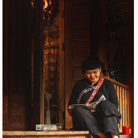
Znamená
a
Jak
Ho
Používat?