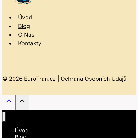
Úvod
Blog
O Nás
Kontakty
© 2026 EuroTran.cz |
Ochrana Osobních Údajů
Úvod
Blog