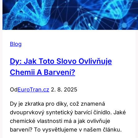
Blog
Dy: Jak Toto Slovo Ovlivňuje
Chemii A Barvení?
Od
EuroTran.cz
2. 8. 2025
Dy je zkratka pro diky, což znamená
dvouprvkový syntetický barvící činidlo. Jaké
chemické vlastnosti má a jak ovlivňuje
barvení? To vysvětlujeme v našem článku.