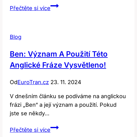
Dy:
Přečtěte si více
Jak
Toto
Slovo
Blog
Ovlivňuje
Chemii
Ben: Význam A Použití Této
a
Anglické Fráze Vysvětleno!
Barvení?
Od
EuroTran.cz
23. 11. 2024
V dnešním článku se podíváme na anglickou
frázi „Ben“ a její význam a použití. Pokud
jste se někdy…
Ben:
Přečtěte si více
Význam