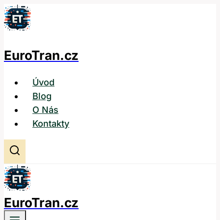
Přeskočit
na
obsah
EuroTran.cz
Úvod
Blog
O Nás
Kontakty
EuroTran.cz