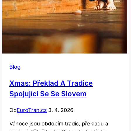
Blog
Xmas: Překlad A Tradice
Spojující Se Se Slovem
Od
EuroTran.cz
3. 4. 2026
Vánoce jsou obdobím tradic, překladu a