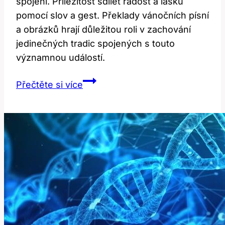
spojení. Příležitost sdílet radost a lásku
pomocí slov a gest. Překlady vánočních písní
a obrázků hrají důležitou roli v zachování
jedinečných tradic spojených s touto
významnou událostí.
Xmas:
Přečtěte si více
Překlad
a
tradice
spojující
se
se
slovem