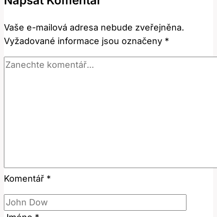
Napsat Komentář
právní
termín
Vaše e-mailová adresa nebude zveřejněna.
v
Vyžadované informace jsou označeny
*
angličtině?
Komentář
*