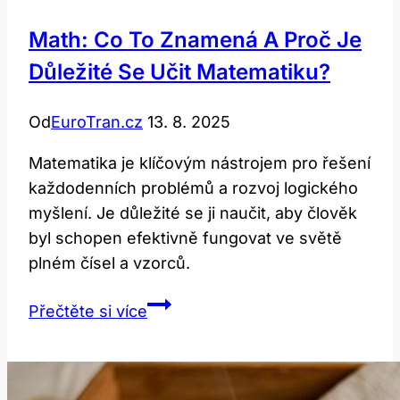
Math: Co To Znamená A Proč Je
Důležité Se Učit Matematiku?
Od
EuroTran.cz
13. 8. 2025
Matematika je klíčovým nástrojem pro řešení
každodenních problémů a rozvoj logického
myšlení. Je důležité se ji naučit, aby člověk
byl schopen efektivně fungovat ve světě
plném čísel a vzorců.
Math:
Přečtěte si více
Co
to
znamená