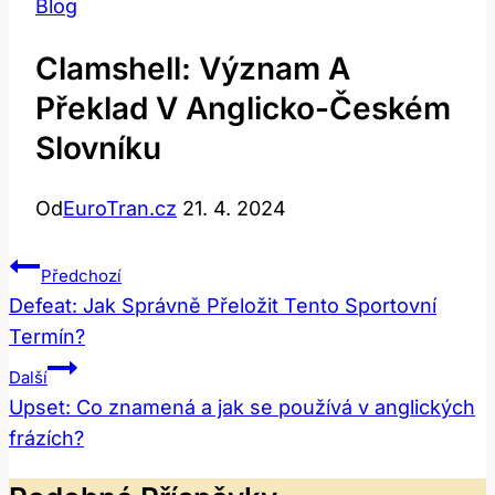
Blog
Clamshell: Význam A
Překlad V Anglicko-Českém
Slovníku
Od
EuroTran.cz
21. 4. 2024
Navigace
Předchozí
Pro
Defeat: Jak Správně Přeložit Tento Sportovní
Termín?
Příspěvek
Další
Upset: Co znamená a jak se používá v anglických
frázích?