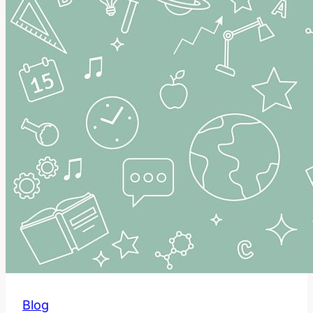
Skutečně
Znamená?
Anglicko-
Český
Překlad
Blog