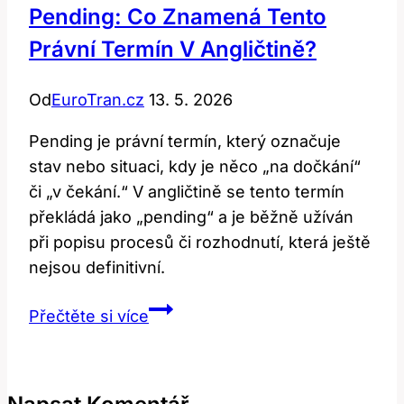
Pending: Co Znamená Tento
Právní Termín V Angličtině?
Od
EuroTran.cz
13. 5. 2026
Pending je právní termín, který označuje
stav nebo situaci, kdy je něco „na dočkání“
či „v čekání.“ V angličtině se tento termín
překládá jako „pending“ a je běžně užíván
při popisu procesů či rozhodnutí, která ještě
nejsou definitivní.
Pending:
Přečtěte si více
Co
znamená
tento