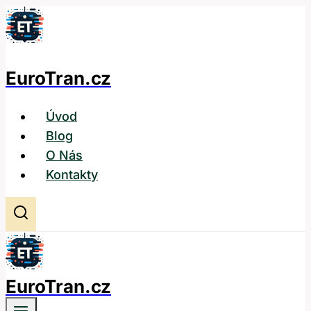
Přeskočit
na
obsah
EuroTran.cz
Úvod
Blog
O Nás
Kontakty
EuroTran.cz