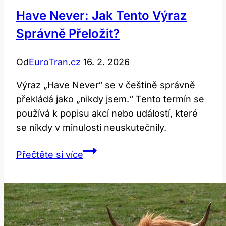
Have Never: Jak Tento Výraz
Správně Přeložit?
Od
EuroTran.cz
16. 2. 2026
Výraz „Have Never“ se v češtině správně
překládá jako „nikdy jsem.“ Tento termín se
používá k popisu akcí nebo událostí, které
se nikdy v minulosti neuskutečnily.
Have
Přečtěte si více
Never:
Jak
tento
výraz
správně