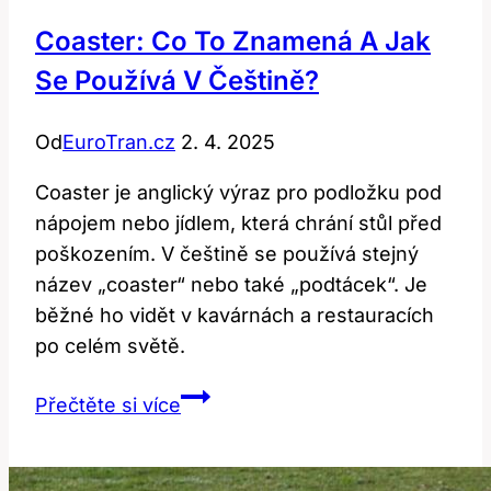
Coaster: Co To Znamená A Jak
Se Používá V Češtině?
Od
EuroTran.cz
2. 4. 2025
Coaster je anglický výraz pro podložku pod
nápojem nebo jídlem, která chrání stůl před
poškozením. V češtině se používá stejný
název „coaster“ nebo také „podtácek“. Je
běžné ho vidět v kavárnách a restauracích
po celém světě.
Coaster:
Přečtěte si více
Co
to
znamená