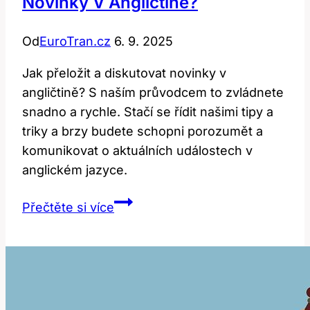
Novinky V Angličtině?
Od
EuroTran.cz
6. 9. 2025
Jak přeložit a diskutovat novinky v
angličtině? S naším průvodcem to zvládnete
snadno a rychle. Stačí se řídit našimi tipy a
triky a brzy budete schopni porozumět a
komunikovat o aktuálních událostech v
anglickém jazyce.
News:
Přečtěte si více
Jak
Přeložit
a
Diskutovat
Novinky