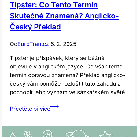
Tipster: Co Tento Termín
Skutečně Znamená? Anglicko-
Český Překlad
Od
EuroTran.cz
6. 2. 2025
Tipster je příspěvek, který se běžně
objevuje v anglickém jazyce. Co však tento
termín opravdu znamená? Překlad anglicko-
český vám pomůže rozluštit tuto záhadu a
pochopit jeho význam ve sázkařském světě.
Tipster:
Přečtěte si více
Co
Tento
Termín