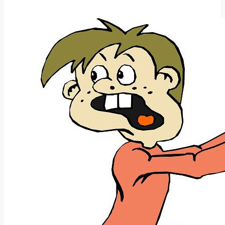
správně
používat
tento
anglický
výraz?