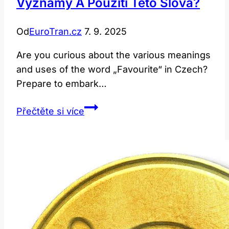
Významy A Použití Této Slova?
Od
EuroTran.cz
7. 9. 2025
Are you curious about the various meanings
and uses of the word „Favourite“ in Czech?
Prepare to embark…
Favourite:
Přečtěte si více
Jaké
jsou
různé
významy
a
použití
této
slova?