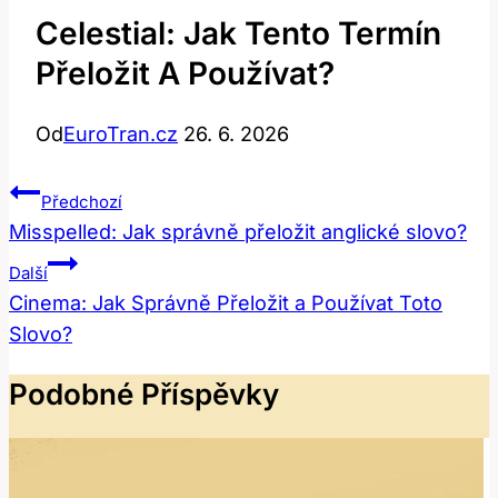
Celestial: Jak Tento Termín
Přeložit A Používat?
Od
EuroTran.cz
26. 6. 2026
Navigace
Předchozí
Pro
Misspelled: Jak správně přeložit anglické slovo?
Příspěvek
Další
Cinema: Jak Správně Přeložit a Používat Toto
Slovo?
Podobné Příspěvky