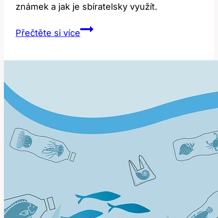
známek a jak je sbíratelsky využít.
Stamp:
Přečtěte si více
Nejen
Razítko!
Překlad
a
Sběratelské
Použití!