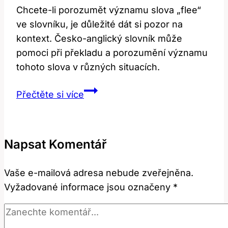
Chcete-li porozumět významu slova „flee“
ve slovníku, je důležité dát si pozor na
kontext. Česko-anglický slovník může
pomoci při překladu a porozumění významu
tohoto slova v různých situacích.
Uprchnout:
Přečtěte si více
Co
Znamená
‚flee‘
Napsat Komentář
v
Anglicko-
Vaše e-mailová adresa nebude zveřejněna.
Českém
Vyžadované informace jsou označeny
*
Slovníku?