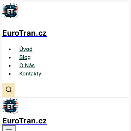
Přeskočit
na
obsah
EuroTran.cz
Úvod
Blog
O Nás
Kontakty
EuroTran.cz