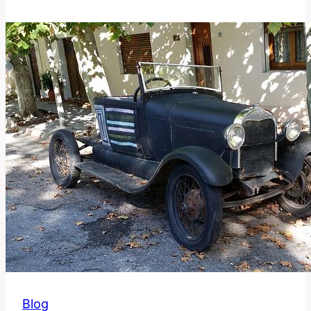
Správně
Používat
Tento
Anglický
Výraz?
Blog