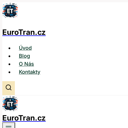
Přeskočit
na
obsah
EuroTran.cz
Úvod
Blog
O Nás
Kontakty
EuroTran.cz