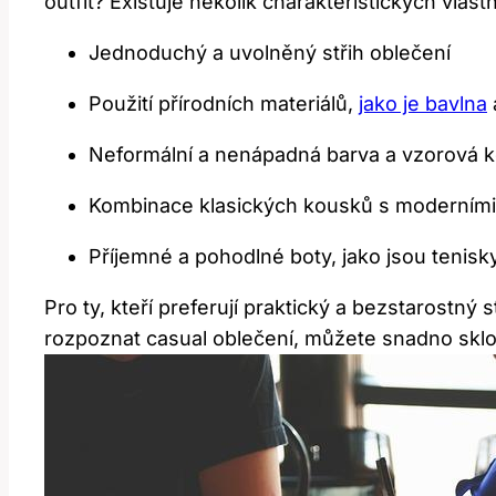
outfit? Existuje několik charakteristických vlast
Jednoduchý a uvolněný střih oblečení
Použití přírodních materiálů,
jako je bavlna
Neformální a nenápadná barva a vzorová 
Kombinace klasických kousků s moderními
Příjemné a pohodlné boty, jako jsou tenisk
Pro ty, kteří preferují praktický a bezstarostný 
rozpoznat casual oblečení, můžete snadno sklou