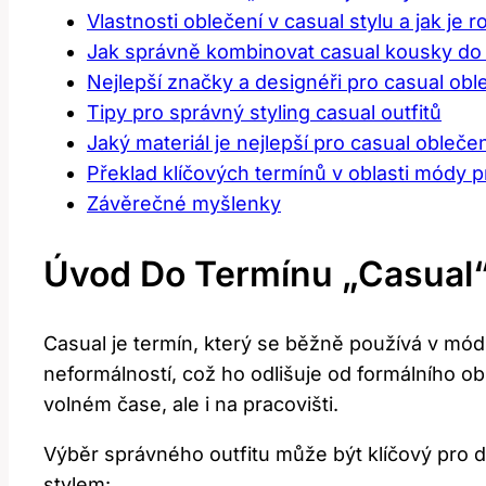
Vlastnosti oblečení v casual stylu a jak je 
Jak správně kombinovat casual kousky do 
Nejlepší značky a designéři pro casual obl
Tipy pro správný styling casual outfitů
Jaký materiál je nejlepší pro casual oblečen
Překlad klíčových termínů v oblasti módy p
Závěrečné myšlenky
Úvod Do Termínu „casual
Casual je termín, který se běžně používá v mód
neformálností, což ho odlišuje od formálního ob
volném čase, ale i na pracovišti.
Výběr správného outfitu může být klíčový pro d
stylem: