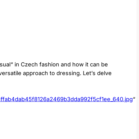
Casual“ in Czech fashion and how it can be
versatile approach to dressing. Let’s delve
ffab4dab45f8126a2469b3dda992f5cf1ee_640.jpg
“