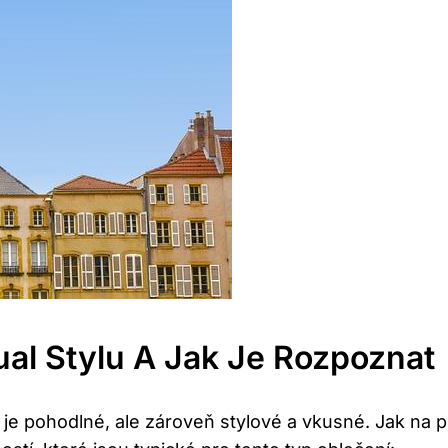
ual Stylu A Jak Je Rozpoznat
 je pohodlné, ale zároveň stylové a vkusné. Jak na p