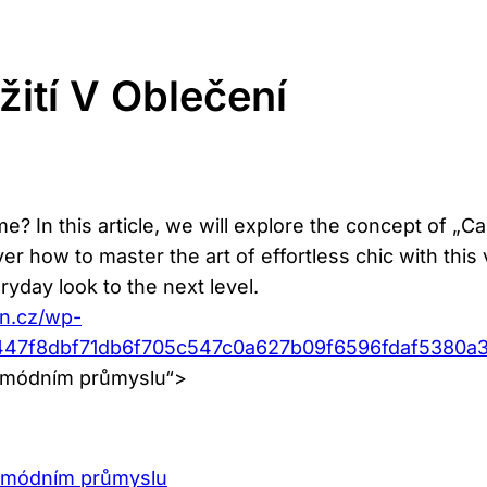
žití V Oblečení
e? In this article, we will explore the concept of „
r how to master the art of effortless chic with this 
yday look to the next level.
an.cz/wp-
2447f8dbf71db6f705c547c0a627b09f6596fdaf5380a3
v módním průmyslu“>
v módním průmyslu