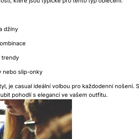
ností, které jsou typické pro tento typ oblečení:
a džíny
kombinace
 trendy
y nebo slip-onky
styl, je casual ideální volbou pro každodenní nošení. 
bit pohodlí s elegancí ve vašem outfitu.