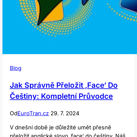
Blog
Jak Správně Přeložit ‚Face‘ Do
Češtiny: Kompletní Průvodce
Od
EuroTran.cz
29. 7. 2024
V dnešní době je důležité umět přesně
přeložit anglické slovo ‚face‘ do češtiny. Náš