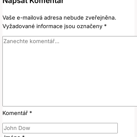
Napsat Komentář
v
angličtině
Vaše e-mailová adresa nebude zveřejněna.
krásná?
Vyžadované informace jsou označeny
*
Komentář
*