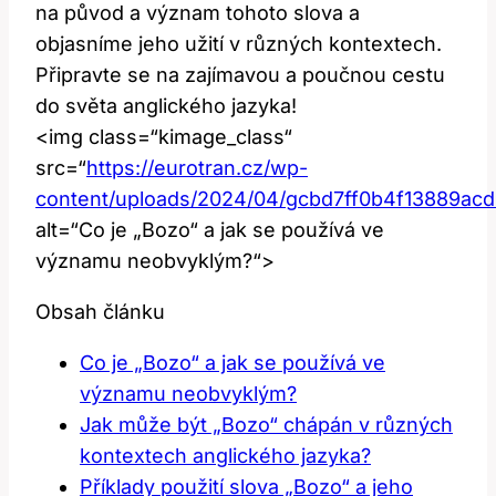
na původ a význam tohoto ⁢slova ‌a
⁣objasníme jeho užití v různých kontextech.
Připravte​ se na zajímavou a poučnou cestu
do⁣ světa anglického jazyka!
<img class=“kimage_class“⁢
src=“
https://eurotran.cz/wp-
content/uploads/2024/04/gcbd7ff0b4f13889ac
alt=“Co‍ je „Bozo“ a jak se používá ve
významu neobvyklým?“>
Obsah článku
Co je „Bozo“ a‍ jak se používá ve⁤
významu neobvyklým?
Jak může být‌ „Bozo“ chápán⁢ v různých
‌kontextech anglického jazyka?
Příklady použití slova „Bozo“​ a jeho