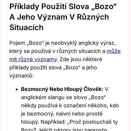
Příklady Použití Slova „Bozo“​
A Jeho Význam V Různých
Situacích
Pojem „Bozo“ je​ neobvyklý anglický výraz,
který se‍ používá v různých situacích a ⁤
může
mít různé významy
. ‍Zde jsou některé
příklady použití slova „Bozo“ a jeho
významů:
Bezmocný Nebo Hloupý ‍Člověk:
V
⁤anglickém slangu se⁣ slovo⁢ „Bozo“⁣
někdy používá k označení někoho, kdo⁤
je bezmocný, naivní⁣ nebo prostě
hloupý. Například: „Proč posloucháš ty
Bozy? Jejich názory⁤ jsou naprosto