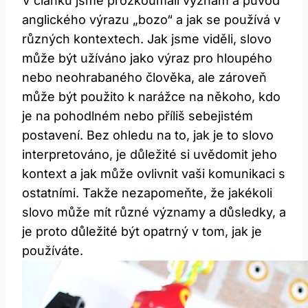
V článku jsme prozkoumali význam a původ
anglického výrazu „bozo“ a jak se ⁤používá v
různých kontextech. Jak‍ jsme viděli, slovo
může‍ být‍ užíváno jako výraz pro hloupého
nebo ⁤neohrabaného člověka,‍ ale zároveň⁤
může být použito k⁣ narážce na někoho, kdo
je na pohodlném nebo příliš sebejistém
postavení. Bez⁣ ohledu na to, jak je to slovo
interpretováno,‌ je ‌důležité si uvědomit jeho‍
kontext a ‍jak může ⁣ovlivnit​ vaši⁤ komunikaci s
ostatními. Takže nezapomeňte, že ‌jakékoli
slovo může mít různé významy a důsledky, a
je proto důležité být ‌opatrný​ v tom, jak je
používáte.