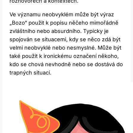
rozhovorech a kontextech.
Ve významu neobvyklém může být výraz⁤
„Bozo“ použit k popisu něčeho mimořádně
zvláštního nebo‌ absurdního. ⁢Typicky je
⁢spojován se situacemi, ⁤kdy se ‍něco zdá být
velmi⁢ neobvyklé nebo nesmyslné.⁤ Může být
také použit ​k ironickému‍ označení někoho,
kdo se chová nevhodně nebo se ⁢dostává do‌
trapných situací.