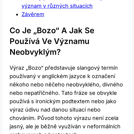
význam v různých situacích
Závěrem
Co Je „Bozo“ A‍ Jak Se
Používá Ve⁤ Významu
Neobvyklým?
Výraz​ „Bozo“ představuje slangový termín
‌používaný v anglickém jazyce k označení
⁣někoho nebo něčeho neobvyklého, divného​
nebo nepatřičného. Tato fráze se⁢ obvykle
používá s ironickým podtextem⁣ nebo ⁤jako
výraz údivu nad⁣ danou situací ‌nebo
chováním. Původ tohoto výrazu není‍ zcela
jasný, ale je ‍běžně využíván v neformálních