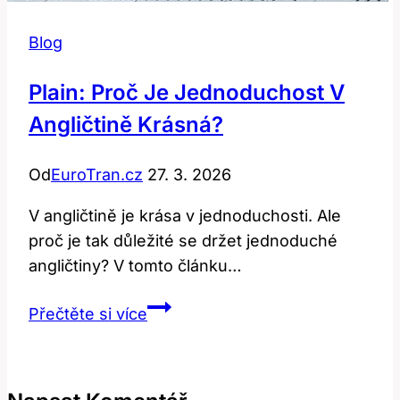
Blog
Plain: Proč Je Jednoduchost V
Angličtině Krásná?
Od
EuroTran.cz
27. 3. 2026
V angličtině je krása v jednoduchosti. Ale
proč je tak důležité se držet jednoduché
angličtiny? V tomto článku…
Plain:
Přečtěte si více
Proč
je
jednoduchost