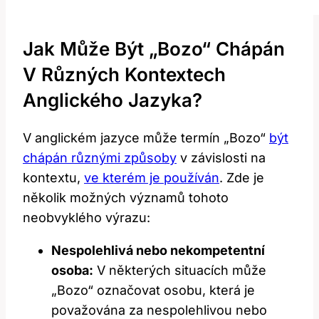
Jak Může Být‌ „Bozo“ Chápán⁢
V Různých ‌kontextech
Anglického Jazyka?
V anglickém jazyce může termín „Bozo“
být
chápán různými způsoby
v závislosti na
kontextu,
ve kterém je používán
. Zde je
několik možných významů tohoto​
neobvyklého ⁤výrazu:
Nespolehlivá nebo nekompetentní
osoba:
V některých situacích ⁤může
„Bozo“ označovat ‌osobu, která je
považována za ‌nespolehlivou nebo