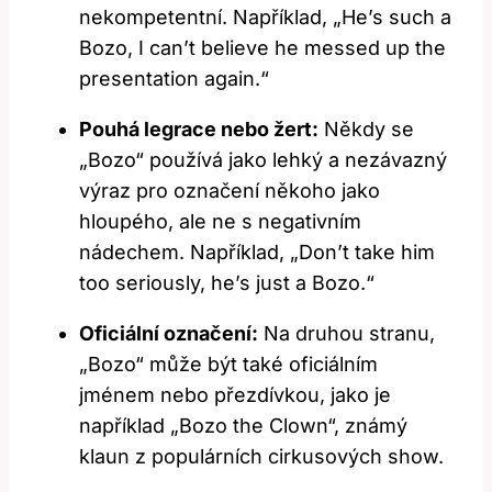
nekompetentní. ⁣Například, „He’s​ such a
Bozo, ​I can’t ​believe he messed up the
presentation again.“
Pouhá legrace nebo ‌žert:
Někdy se
„Bozo“ používá jako lehký a nezávazný
výraz pro označení někoho jako
hloupého, ale ne s negativním
nádechem.⁤ Například, „Don’t take ⁣him
too seriously, he’s just⁤ a Bozo.“
Oficiální označení:
Na druhou stranu,
„Bozo“ může být také oficiálním
jménem nebo přezdívkou, jako je
například „Bozo the Clown“, známý
klaun z populárních ⁢cirkusových show.