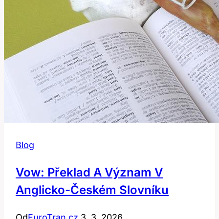
Blog
Vow: Překlad A Význam V
Anglicko-Českém Slovníku
Od
EuroTran.cz
3. 3. 2026