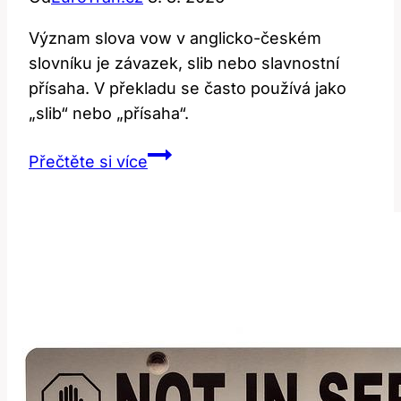
Význam slova vow v anglicko-českém
slovníku je závazek, slib nebo slavnostní
přísaha. V překladu se často používá jako
„slib“ nebo „přísaha“.
Vow:
Přečtěte si více
Překlad
a
význam
v
anglicko-
českém
slovníku