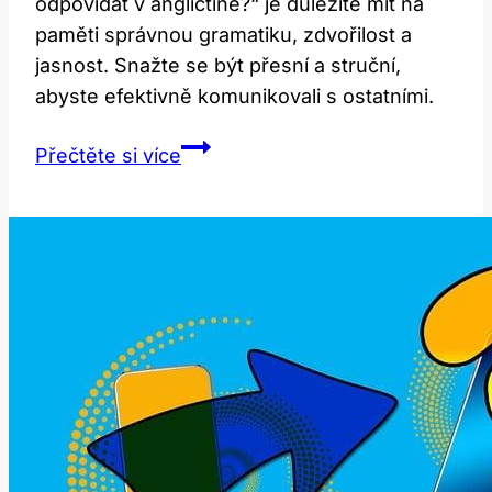
odpovídat v angličtině?“ je důležité mít na
paměti správnou gramatiku, zdvořilost a
jasnost. Snažte se být přesní a struční,
abyste efektivně komunikovali s ostatními.
Reply:
Přečtěte si více
Jak
Správně
Odpovídat
v
Angličtině?