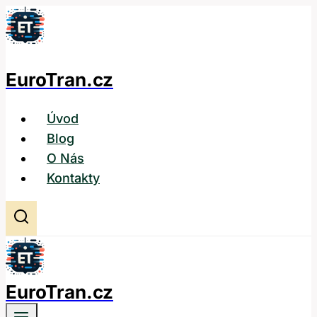
Přeskočit
na
obsah
EuroTran.cz
Úvod
Blog
O Nás
Kontakty
EuroTran.cz