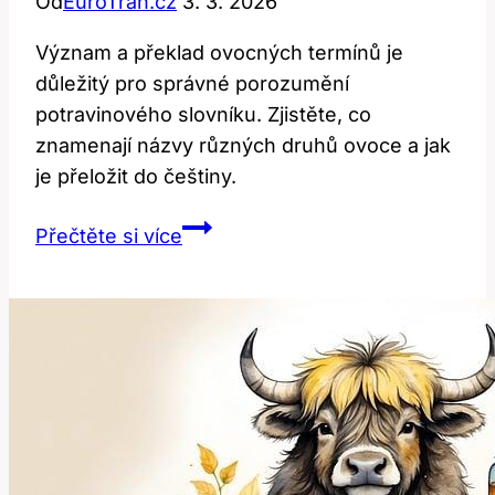
Od
EuroTran.cz
3. 3. 2026
Význam a překlad ovocných termínů je
důležitý pro správné porozumění
potravinového slovníku. Zjistěte, co
znamenají názvy různých druhů ovoce a jak
je přeložit do češtiny.
Fruits:
Přečtěte si více
Význam
a
Překlad
Ovocných
Termínů