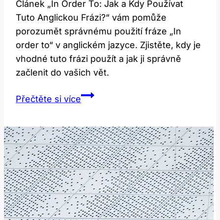
Článek „In Order To: Jak a Kdy Používat
Tuto Anglickou Frázi?“ vám pomůže
porozumět správnému použití fráze „In
order to“ v anglickém jazyce. Zjistěte, kdy je
vhodné tuto frázi použít a jak ji správně
začlenit do vašich vět.
In
Přečtěte si více
Order
To:
Jak
a
Kdy
Používat
Tuto
Anglickou
Frázi?