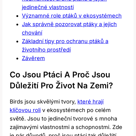
jedinečné vlastnosti
Významné role ptáků v ekosystémech
Jak správně pozorovat ptáky a jejich
chování
Základní tipy pro ochranu ptáků a
životního prostředí
Závěrem
Co Jsou Ptáci A Proč Jsou
Důležití Pro Život Na Zemi?
Birds jsou skvělými tvory,
které hrají
klíčovou roli
v ekosystémech po celém
světě. Jsou to jedineční tvorové s mnoha
zajímavými vlastnostmi a schopnostmi. Zde
je pár důvodů, proč jsou ptáci tak důležití