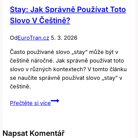
Stay: Jak Správně Používat Toto
Slovo V Češtině?
Od
EuroTran.cz
5. 3. 2026
Často používané slovo „stay“ může být v
češtině náročné. Jak správně používat toto
slovo v různých kontextech? V tomto článku
se naučíte správně používat slovo „stay“ v
češtině.
Stay:
Přečtěte si více
Jak
správně
používat
Napsat Komentář
toto