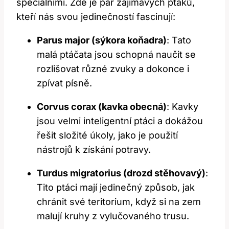
speciálními. Zde je pár zajímavých ptáků,
kteří nás svou jedinečností fascinují:
Parus major (sýkora koňadra)
: Tato
malá ptáčata jsou schopná naučit se
rozlišovat různé zvuky a dokonce i
zpívat písně.
Corvus corax (kavka obecná)
: Kavky
jsou velmi inteligentní ptáci a dokážou
řešit složité úkoly, jako je použití
nástrojů k získání potravy.
Turdus migratorius (drozd stěhovavý)
:
Tito ptáci mají jedinečný způsob, jak
chránit své teritorium, když si na zem
malují kruhy z vylučovaného trusu.