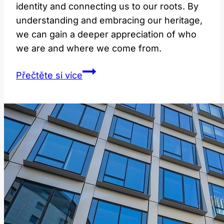
identity and connecting us to our roots. By
understanding and embracing our heritage,
we can gain a deeper appreciation of who
we are and where we come from.
Heritage:
Přečtěte si více
Dědictví
a
jeho
význam
pro
identitu!