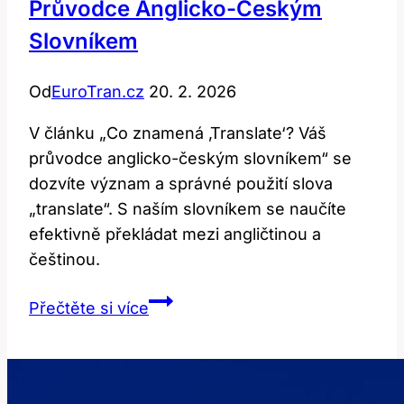
Průvodce Anglicko-Českým
Slovníkem
Od
EuroTran.cz
20. 2. 2026
V článku „Co znamená ‚Translate‘? Váš
průvodce anglicko-českým slovníkem“ se
dozvíte význam a správné použití slova
„translate“. S naším slovníkem se naučíte
efektivně překládat mezi angličtinou a
češtinou.
Co
Přečtěte si více
znamená
‚translate‘?
Váš
průvodce