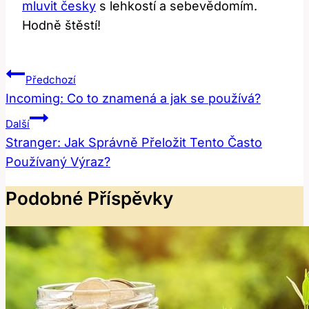
mluvit česky
s lehkostí a sebevědomím.
Hodně štěstí!
Navigace
Předchozí
Pro
Incoming: Co to znamená a jak se používá?
Příspěvek
Další
Stranger: Jak Správně Přeložit Tento Často
Používaný Výraz?
Podobné Příspěvky