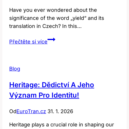
Have you ever wondered about the
significance of the word „yield“ and its
translation in Czech? In this…
Yield:
Přečtěte si více
Význam
a
Překlad
Blog
Důležitého
Slova
Heritage: Dědictví A Jeho
Význam Pro Identitu!
Od
EuroTran.cz
31. 1. 2026
Heritage plays a crucial role in shaping our