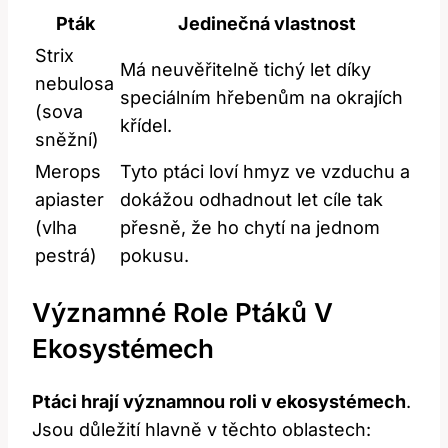
Pták
Jedinečná vlastnost
Strix
Má neuvěřitelně tichý let díky
nebulosa
speciálním hřebenům na okrajích
(sova
křídel.
sněžní)
Merops
Tyto ptáci loví hmyz ve vzduchu a
apiaster
dokážou odhadnout let cíle tak
(vlha
přesně, že ho chytí na jednom
pestrá)
pokusu.
Významné Role Ptáků V
Ekosystémech
Ptáci hrají významnou roli v ekosystémech
.
Jsou důležití hlavně v těchto oblastech: