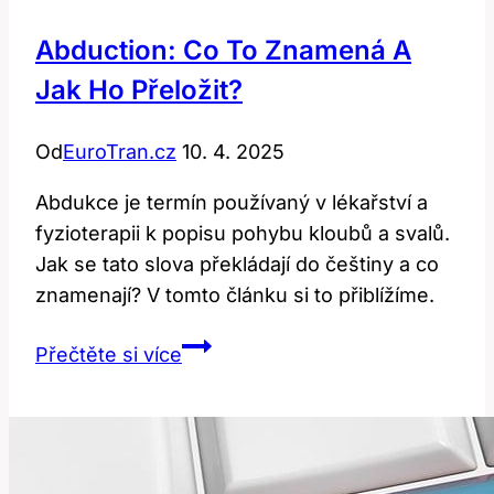
Abduction: Co To Znamená A
Jak Ho Přeložit?
Od
EuroTran.cz
10. 4. 2025
Abdukce je termín používaný v lékařství a
fyzioterapii k popisu pohybu kloubů a svalů.
Jak se tato slova překládají do češtiny a co
znamenají? V tomto článku si to přiblížíme.
Abduction:
Přečtěte si více
Co
to
znamená
a