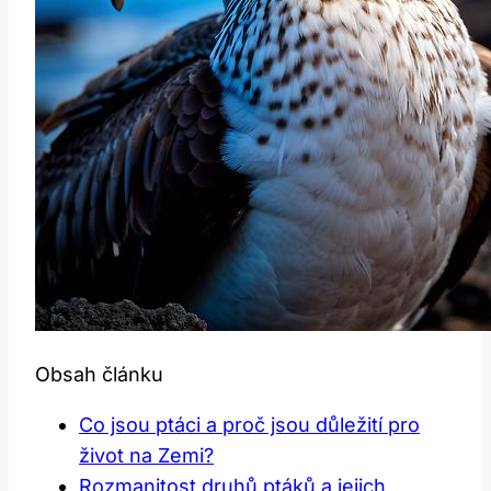
Obsah článku
Co jsou ptáci a proč jsou důležití pro
život na Zemi?
Rozmanitost druhů ptáků a jejich