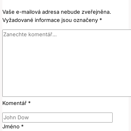
slovo
Vaše e-mailová adresa nebude zveřejněna.
v
Vyžadované informace jsou označeny
*
češtině?
Komentář
*
Jméno
*