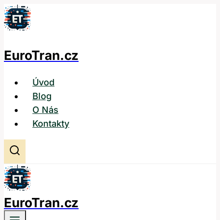
Přeskočit
na
obsah
EuroTran.cz
Úvod
Blog
O Nás
Kontakty
EuroTran.cz