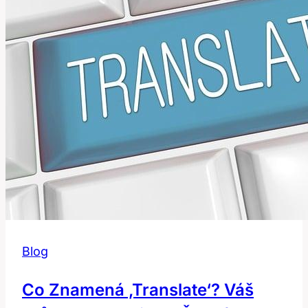
jak
ho
přeložit?
Blog
Co Znamená ‚translate‘? Váš