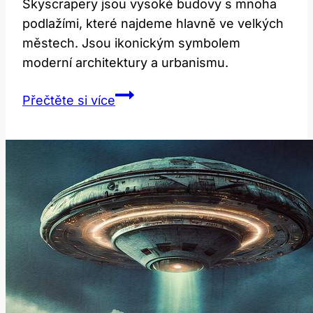
Skyscrapery jsou vysoké budovy s mnoha
podlažími, které najdeme hlavně ve velkých
městech. Jsou ikonickým symbolem
moderní architektury a urbanismu.
Skyscraper:
Přečtěte si více
Co
to
znamená
a
kde
tyto
stavby
najdeme?