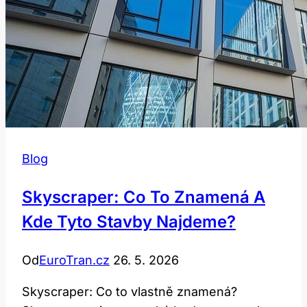
Blog
Skyscraper: Co To Znamená A
Kde Tyto Stavby Najdeme?
Od
EuroTran.cz
26. 5. 2026
Skyscraper: Co to vlastně znamená?