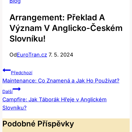
Blog
Arrangement: Překlad A
Význam V Anglicko-Českém
Slovníku!
Od
EuroTran.cz
7. 5. 2024
Navigace
Předchozí
Pro
Maintenance: Co Znamená a Jak Ho Používat?
Příspěvek
Další
Campfire: Jak Táborák Hřeje v Anglickém
Slovníku?
Podobné Příspěvky