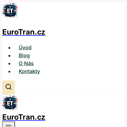
Přeskočit
na
obsah
EuroTran.cz
Úvod
Blog
O Nás
Kontakty
EuroTran.cz