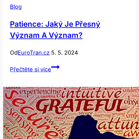
Blog
Patience: Jaký Je Přesný
Význam A Význam?
Od
EuroTran.cz
5. 5. 2024
Patience:
Přečtěte si více
Jaký
Je
Přesný
Význam
a
Význam?