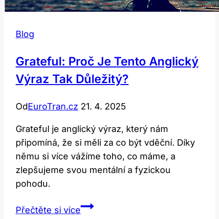
Blog
Grateful: Proč Je Tento Anglický
Výraz Tak Důležitý?
Od
EuroTran.cz
21. 4. 2025
Grateful je anglický výraz, který nám
připomíná, že si měli za co být vděční. Díky
němu si více vážíme toho, co máme, a
zlepšujeme svou mentální a fyzickou
pohodu.
Grateful:
Přečtěte si více