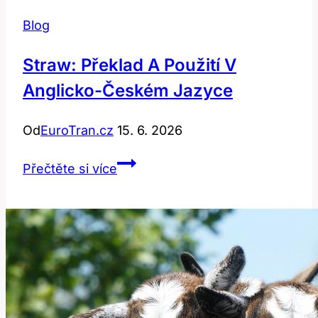
Blog
Straw: Překlad A Použití V
Anglicko-Českém Jazyce
Od
EuroTran.cz
15. 6. 2026
Straw:
Přečtěte si více
Překlad
a
použití
v
anglicko-
českém
jazyce