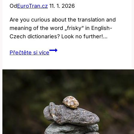
Od
EuroTran.cz
11. 1. 2026
Are you curious about the translation and
meaning of the word „frisky“ in English-
Czech dictionaries? Look no further!…
Frisky:
Přečtěte si více
Překlad
a
význam
v
anglicko-
českém
slovníku!