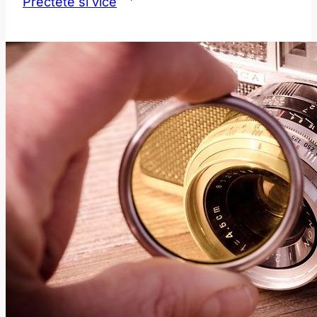
Přečtěte si více
Co
Tento
Nový
Internetový
Slang
Znamená?