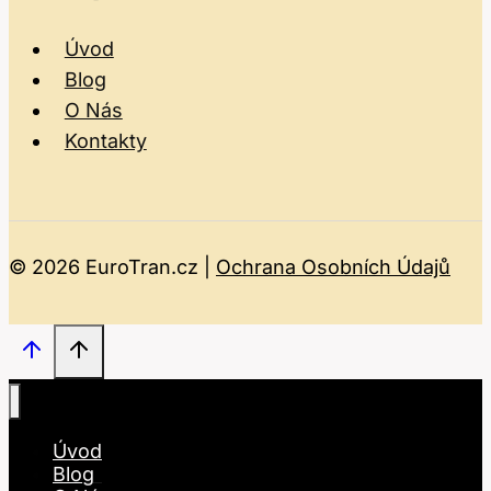
Úvod
Blog
O Nás
Kontakty
© 2026 EuroTran.cz |
Ochrana Osobních Údajů
Úvod
Blog