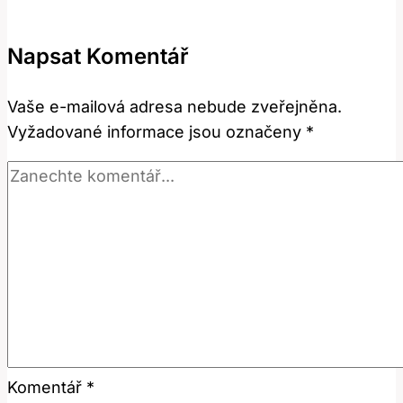
Znamená
‚filter‘
Napsat Komentář
v
Anglicko-
Vaše e-mailová adresa nebude zveřejněna.
Českém
Vyžadované informace jsou označeny
*
Slovníku?
Komentář
*