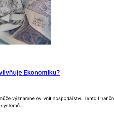
Ovlivňuje Ekonomiku?
ůže významně ovlivnit hospodářství. Tento finanční
h systémů.