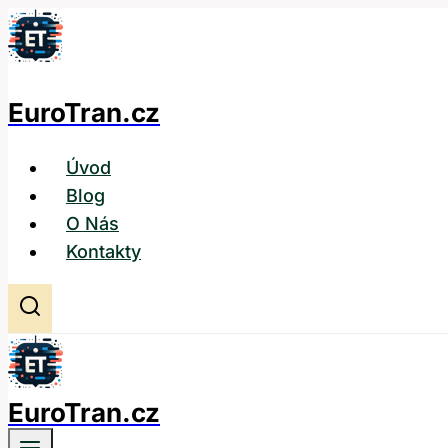
Přeskočit
na
obsah
EuroTran.cz
Úvod
Blog
O Nás
Kontakty
EuroTran.cz