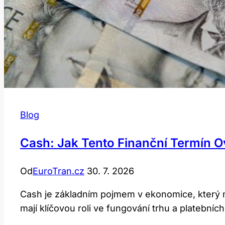
Blog
Cash: Jak Tento Finanční Termín 
Od
EuroTran.cz
30. 7. 2026
Cash je základním pojmem v ekonomice, který m
mají klíčovou roli ve fungování trhu a platebníc