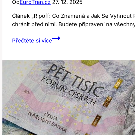
Od
EuroTran.cz
27. 12. 2025
Článek „Ripoff: Co Znamená a Jak Se Vyhnout 
chránit před nimi. Budete připraveni na všechn
Ripoff:
Přečtěte si více
Co
Znamená
a
Jak
Se
Vyhnout
Podvodům?