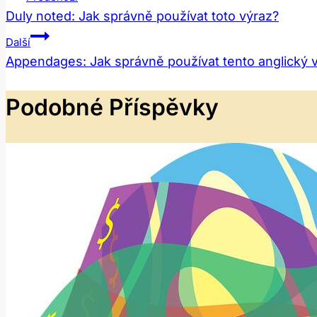
Duly noted: Jak správně používat toto výraz?
Pro
Další
Příspěvek
Appendages: Jak správně používat tento anglický 
Podobné Příspěvky