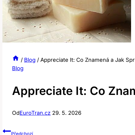
/
Blog
/
Appreciate It: Co Znamená a Jak Spr
Blog
Appreciate It: Co Zna
Od
EuroTran.cz
29. 5. 2026
Navigace
Předchozí