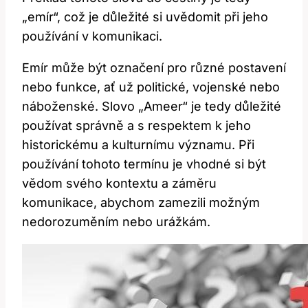
„emír“,⁣ což⁤ je ‍důležité si uvědomit při⁣ jeho
používání v komunikaci.
Emír ‍může být označení pro různé postavení
nebo funkce, ‌ať ​už ⁢politické, vojenské nebo
náboženské. Slovo „Ameer“ je tedy důležité
používat správně a s respektem k ⁤jeho
historickému⁣ a kulturnímu⁣ významu. Při
používání tohoto termínu‍ je ⁣vhodné si být
vědom svého kontextu a záměru
komunikace, abychom⁤ zamezili možným⁤
nedorozuměním ⁣nebo urážkám.