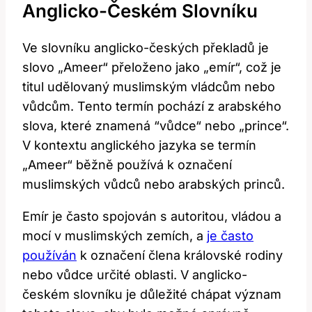
Anglicko-Českém Slovníku
Ve slovníku‌ anglicko-českých překladů je
slovo „Ameer“ přeloženo jako „emír“,⁤ což je
titul⁢ udělovaný ‍muslimským vládcům nebo
vůdcům. Tento termín ​pochází z arabského
slova, které ​znamená ⁤“vůdce“ ‍nebo „prince“.
V kontextu anglického jazyka⁢ se ⁤termín⁤
„Ameer“‌ běžně používá k označení
muslimských vůdců nebo ​arabských princů.
Emír je často spojován s autoritou, vládou a
mocí v⁤ muslimských zemích,⁣ a ⁣
je⁤ často
používán
k označení člena ‍královské rodiny
nebo ⁢vůdce určité oblasti. V anglicko-
českém slovníku je důležité chápat význam