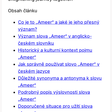
Obsah článku
Co je to „Ameer“ a⁢ jaké je⁣ jeho ⁣přesný
význam?
Význam slova „Ameer“ v anglicko-
českém slovníku
Historický ‌a‍ kulturní kontext ‍pojmu
„Ameer“
Jak⁣ správně ​používat slovo „Ameer“​ v
českém jazyce
Důležité synonyma a antonyma​ k slovu
„Ameer“
Podrobný popis výslovnosti slova
„Ameer“
Doporučené situace⁣ pro užití⁤ slova