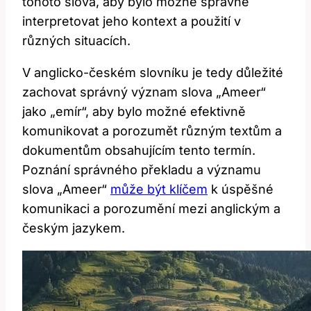
tohoto slova, aby ⁢bylo ⁢možné správně
⁢interpretovat jeho kontext a použití v
⁣různých​ situacích.
V anglicko-českém slovníku je tedy důležité
zachovat ⁢správný význam slova „Ameer“
jako „emír“, aby bylo možné efektivně
komunikovat ​a porozumět různým textům a‌
dokumentům obsahujícím tento termín.
Poznání správného překladu a významu
slova „Ameer“​
může být ​klíčem
k‌ úspěšné
‌komunikaci a ⁤porozumění mezi anglickým‍ a
českým ‌jazykem.