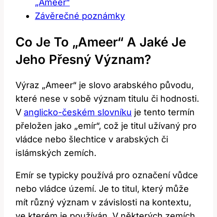
„Ameer“
Závěrečné poznámky
Co Je To „Ameer“ A⁢ Jaké Je⁣
Jeho ⁣přesný Význam?
Výraz „Ameer“ je slovo arabského původu,
které nese v sobě význam titulu či hodnosti.
V
anglicko-českém slovníku
je tento termín‌
přeložen jako „emír“, což je titul užívaný pro
vládce nebo ‌šlechtice ‍v ‍arabských či
islámských zemích.
Emír se typicky ⁣používá⁤ pro označení⁢ vůdce
‌nebo ‌vládce území. ‍Je​ to titul, který‌ může
mít různý význam v závislosti na ‍kontextu,
ve‌ kterém⁣ je používán.​ V některých zemích