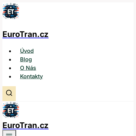
Přeskočit
na
obsah
EuroTran.cz
Úvod
Blog
O Nás
Kontakty
EuroTran.cz