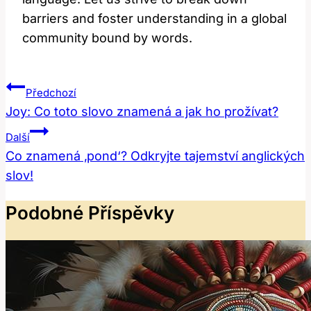
barriers and foster⁤ understanding in a global
community bound by words.
Navigace
Předchozí
Pro
Joy: Co toto slovo znamená a jak ho prožívat?
Příspěvek
Další
Co znamená ‚pond‘? Odkryjte tajemství anglických
slov!
Podobné Příspěvky