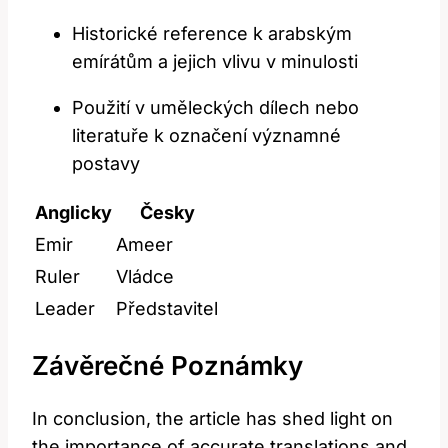
Historické ‌reference k ‍arabským
emírátům a jejich vlivu v minulosti
Použití‌ v‌ uměleckých dílech nebo
‍literatuře k​ označení významné
‌postavy
Anglicky
Česky
Emir
Ameer
Ruler
Vládce
Leader
Představitel
Závěrečné Poznámky
In conclusion, the ​article has shed light on
the importance of accurate translations and