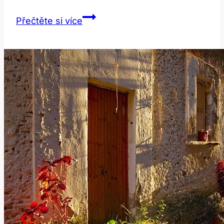
Envelope:
Přečtěte si více
Jak
tento
kancelářský
produkt
ovlivňuje
komunikaci?