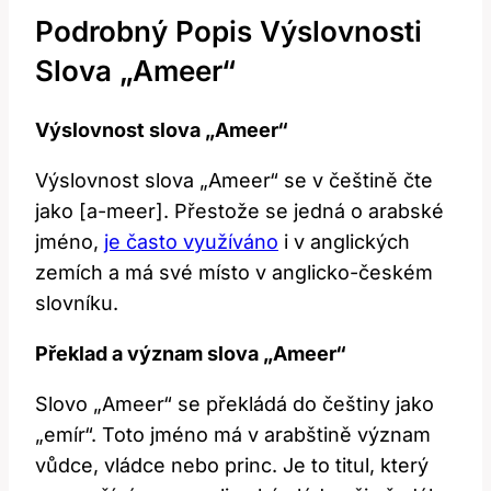
Podrobný Popis Výslovnosti
Slova „Ameer“
Výslovnost slova „Ameer“
Výslovnost ‌slova​ „Ameer“ se v češtině čte
⁤jako⁤ [a-meer]. Přestože se jedná ⁢o ⁤arabské
jméno,
je často využíváno
i ‍v anglických
⁤zemích⁢ a⁢ má své místo v ⁣anglicko-českém
slovníku.
Překlad ⁣a ​význam​ slova „Ameer“
Slovo „Ameer“ se překládá do češtiny jako‍
„emír“.‍ Toto jméno má v​ arabštině⁢ význam
vůdce, vládce nebo princ. Je to titul, který