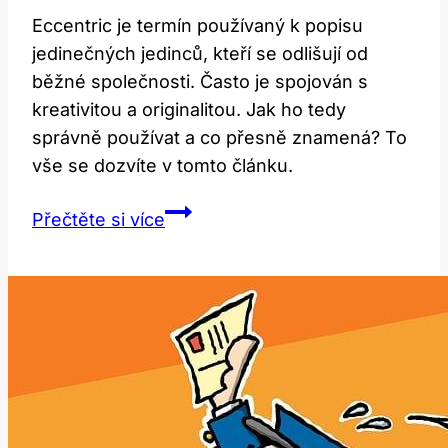
Eccentric je termín používaný k popisu
jedinečných jedinců, kteří se odlišují od
běžné společnosti. Často je spojován s
kreativitou a originalitou. Jak ho tedy
správně používat a co přesně znamená? To
vše se dozvíte v tomto článku.
Eccentric:
Přečtěte si více
Co
To
Znamená
a
Jak
Ho
Používat
Správně?