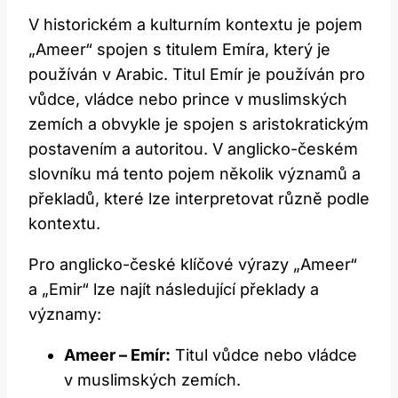
V‍ historickém a ⁤kulturním kontextu je pojem
„Ameer“ spojen⁤ s titulem Emíra,⁤ který​ je
používán v⁢ Arabic. Titul Emír je používán pro⁢
vůdce, vládce⁣ nebo prince v muslimských
zemích a ‌obvykle je spojen s aristokratickým
postavením a autoritou.⁤ V⁣ anglicko-českém
slovníku má tento pojem několik významů a
překladů, které lze‍ interpretovat různě podle
kontextu.
Pro anglicko-české klíčové výrazy⁢ „Ameer“
a „Emir“ lze⁢ najít ​následující překlady a
významy:
Ameer – ​Emír:
Titul vůdce ‍nebo vládce‌
v muslimských zemích.