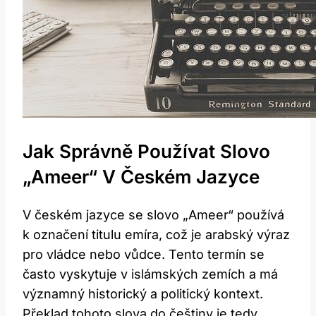
Jak⁣ Správně ​používat Slovo
„Ameer“​ V Českém Jazyce
V českém jazyce se slovo „Ameer“⁢ používá
k‌ označení titulu​ emíra,‍ což je arabský výraz
pro vládce ⁣nebo vůdce. Tento termín​ se⁤
často vyskytuje v islámských ⁢zemích a má
významný ‌historický a politický kontext.
Překlad tohoto slova⁢ do češtiny je tedy