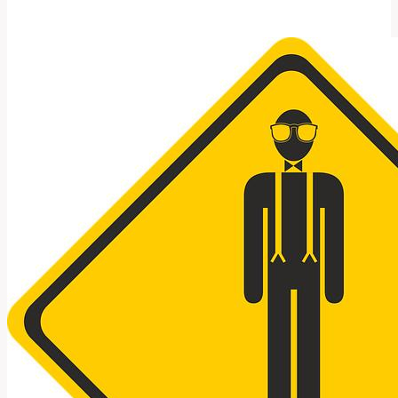
Jak
Správně
Používat
Tento
Anglický
Výraz?