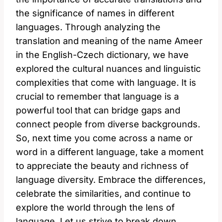
the significance of⁤ names in different
languages. Through analyzing ⁤the
translation and meaning of the‍ name Ameer
in ⁣the English-Czech ⁤dictionary, we have
⁤explored the⁤ cultural ⁣nuances ⁤and⁣ linguistic
complexities that⁣ come ‌with language. It is
crucial to‍ remember​ that language​ is a
powerful ​tool that ‍can bridge ‍gaps​ and
connect people ​from diverse backgrounds.
⁤So,‍ next time you come across a name or
word⁤ in a different language, take a moment⁢
to ⁣appreciate⁣ the beauty and richness of
⁣language diversity. ⁢Embrace ⁢the⁣ differences,
celebrate the similarities, ⁣and continue to
explore the ⁢world through ​the⁤ lens of
⁤language.​ Let us​ strive ‌to break down