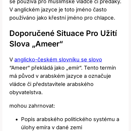
‌se‍ používá pro muslimské vládce​ či předáky.
V anglickém jazyce ⁣je toto jméno často
používáno jako⁢ křestní jméno pro chlapce.
Doporučené Situace⁣ Pro Užití⁤
Slova „Ameer“
V
anglicko-českém ⁣slovníku se slovo
⁤“Ameer“ překládá jako „emír“. ⁣Tento termín
má původ v arabském​ jazyce a označuje
vládce či představitele arabského
obyvatelstva.
mohou zahrnovat:
Popis arabského politického systému a
úlohy emíra v dané ‍zemi