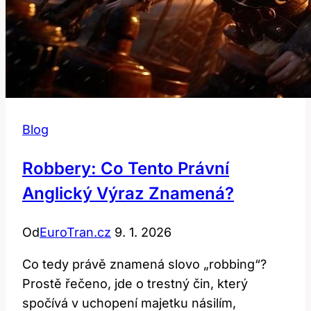
Blog
Robbery: Co Tento Právní
Anglický Výraz Znamená?
Od
EuroTran.cz
9. 1. 2026
Co tedy právě znamená slovo „robbing“?
Prostě řečeno, jde o trestný čin, který
spočívá v uchopení majetku násilím,