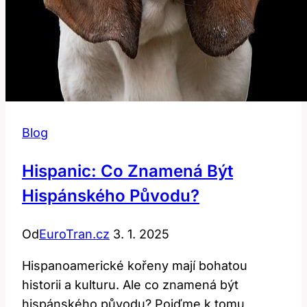
Blog
Hispanic: Co Znamená Být
Hispánského Původu?
Od
EuroTran.cz
3. 1. 2025
Hispanoamerické kořeny mají bohatou
historii a kulturu. Ale co znamená být
hispánského původu? Pojďme k tomu