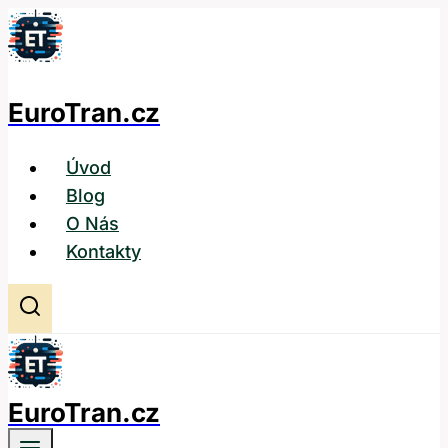
Přeskočit
na
obsah
EuroTran.cz
Úvod
Blog
O Nás
Kontakty
EuroTran.cz