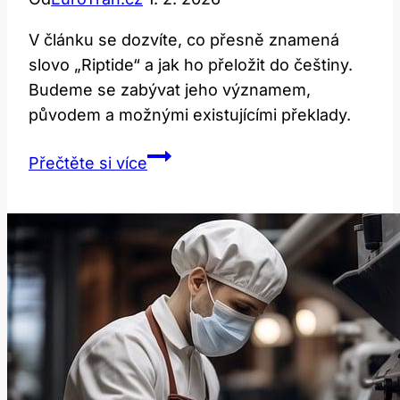
V článku se dozvíte, co přesně znamená
slovo „Riptide“ a jak ho přeložit do češtiny.
Budeme se zabývat jeho významem,
původem a možnými existujícími překlady.
Riptide:
Přečtěte si více
Co
toto
slovo
znamená
a
jak
ho
přeložit?