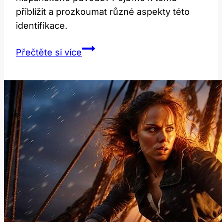
přiblížit a prozkoumat různé aspekty této
identifikace.
Hispanic:
Přečtěte si více
Co
Znamená
Být
Hispánského
Původu?