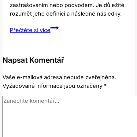
zastrašováním nebo podvodem. Je důležité
rozumět jeho definici a následné následky.
Robbery:
Přečtěte si více
Co
Tento
Právní
Napsat Komentář
Anglický
Výraz
Vaše e-mailová adresa nebude zveřejněna.
Znamená?
Vyžadované informace jsou označeny
*