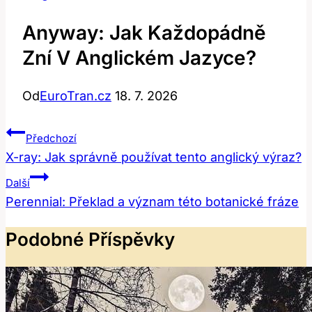
Anyway: Jak Každopádně
Zní V Anglickém Jazyce?
Od
EuroTran.cz
18. 7. 2026
Navigace
Předchozí
Pro
X-ray: Jak správně používat tento anglický výraz?
Příspěvek
Další
Perennial: Překlad a význam této botanické fráze
Podobné Příspěvky