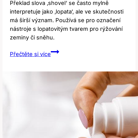
Překlad slova ‚shovel‘ se často mylně
interpretuje jako ‚lopata‘, ale ve skutečnosti
má širší význam. Používá se pro označení
nástroje s lopatovitým tvarem pro rýžování
zeminy či sněhu.
Překlad
Přečtěte si více
slova
‚shovel‘:
Jaký
je
jeho
skutečný
význam?