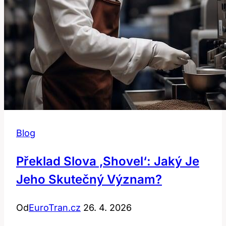
Blog
Překlad Slova ‚shovel‘: Jaký Je
Jeho Skutečný Význam?
Od
EuroTran.cz
26. 4. 2026