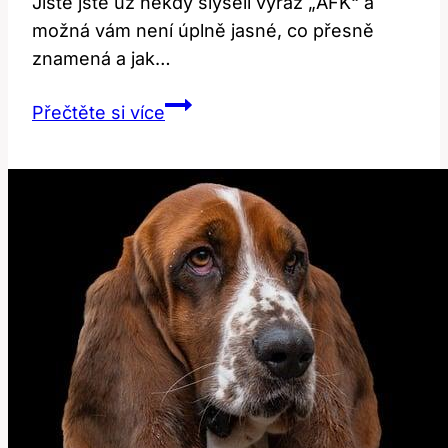
Jistě jste už někdy slyšeli výraz „AFK“ a
možná vám není úplně jasné, co přesně
znamená a jak…
AFK:
Přečtěte si více
Co
to
znamená
a
jak
se
používá
v
angličtině?