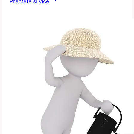
Přečtěte si více
Knows:
Jak
Kdo
Ví
Zní
v
Anglickém
Jazyce?