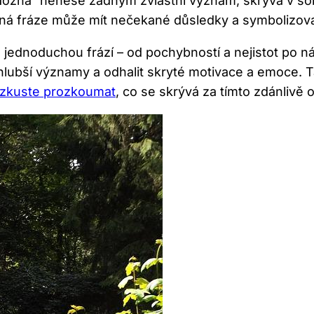
Možná“ nenese žádným zvláštní význam, skrývá v sob
aná fráze může mít nečekané důsledky a symbolizo
o jednoduchou frází – od pochybností a nejistot po n
ubší významy a odhalit skryté motivace a emoce. Ta
zkuste prozkoumat
, co se skrývá za tímto zdánlivě