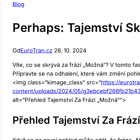
Blog
Perhaps: Tajemství Sk
Od
EuroTran.cz
26. 10. 2024
Víte, co se skrývá za frází „Možná“? V tomto fa
Připravte se na odhalení, které vám změní poh
<img class=“kimage_class“ src=“
https://eurotr
content/uploads/2024/05/g3ebcebf268fb21b
alt=“Přehled Tajemství Za Frází „Možná““>
Přehled Tajemství Za Fráz