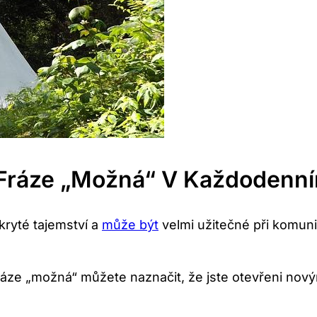
í Fráze „Možná“ V Každodenní
kryté tajemství a
může být
velmi užitečné při komuni
ráze „možná“ můžete naznačit, že jste otevřeni no