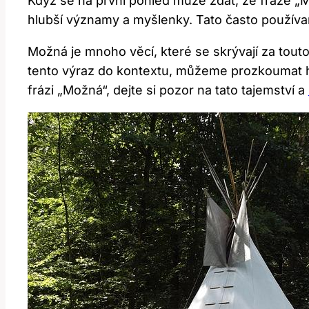
Když se na první pohled může zdát, že fráze „
hlubší významy a myšlenky. Tato často použív
Možná je mnoho věcí, které se skrývají za tout
tento výraz do kontextu, můžeme prozkoumat hl
frázi „Možná“, dejte si pozor na tato tajemství a