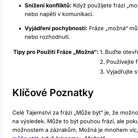
Snížení konfliktů:
Když použijete frázi „mo
nebo napětí v komunikaci.
Vyjádření pochybností:
Fráze „možná“ může
nebo rozhodnutí.
Tipy pro Použití Fráze „Možná“:
1. Buďte ote
2. Používejte f
3. Vyjadřujte 
Klíčové Poznatky
Celé Tajemství za frází „Může být“ je, že možno
na výsledek. Může to být pouhou frází, ale po
možnostem a zázrakům. Možná je mnohem víc, než