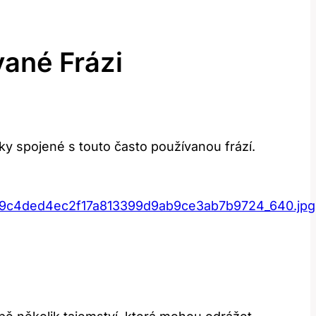
vané Frázi
ky spojené s touto často používanou frází.
d9c4ded4ec2f17a813399d9ab9ce3ab7b9724_640.jpg