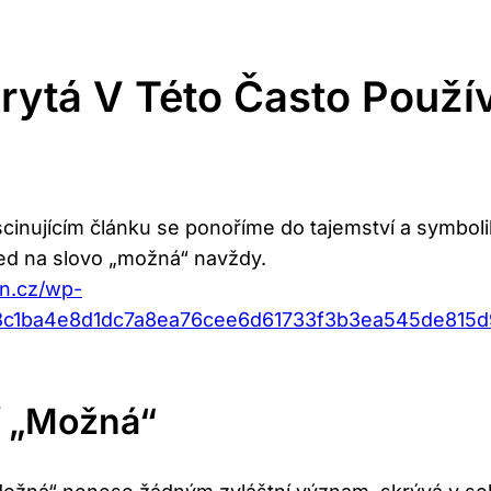
rytá V Této Často Použí
scinujícím článku se ponoříme do tajemství a symboli
led na slovo „možná“ navždy.
an.cz/wp-
43c1ba4e8d1dc7a8ea76cee6d61733f3b3ea545de815
í „Možná“