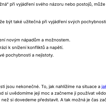
žná“ při vyjádření svého názoru nebo postojů, může t
 být také užitečná při vyjádření svých pochybností n
vření novým nápadům a možnostem.
rázi k snížení konfliktů a napětí.
své pochybnosti a nejistoty.
sti jsou nekonečné. To, jak nahlížíme na situace a
ja
kud si uvědomíme její moc a začneme ji používat vě
 si dovedeme představit. A tak možná je čas začít 