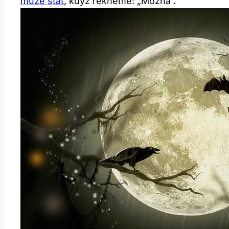
může stát
, když řekneme: „Možná“.