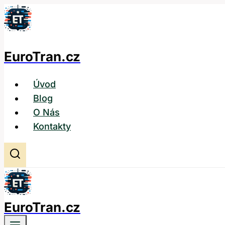
Přeskočit
na
obsah
EuroTran.cz
Úvod
Blog
O Nás
Kontakty
EuroTran.cz