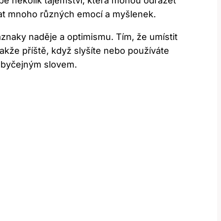
ě několik tajemství, která mohou odrážet
vat mnoho různých emocí a myšlenek.
áznaky naděje a optimismu. Tím, že umístit
kže příště, když slyšíte nebo používáte
 obyčejným slovem.