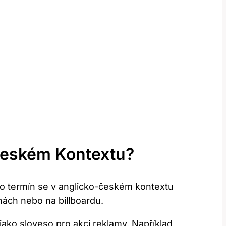
-Českém Kontextu?
to termín se v anglicko-českém kontextu
nách nebo na billboardu.
jako sloveso pro akci reklamy. Například