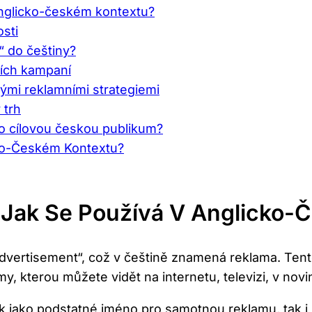
 anglicko-českém kontextu?
sti
“ do češtiny?
ních kampaní
kými reklamními strategiemi
 trh
ro cílovou českou publikum?
ko-Českém Kontextu?
A Jak Se Používá V Anglicko
„advertisement“, což v češtině znamená reklama. Ten
, kterou můžete vidět na internetu, televizi, v novi
k jako podstatné jméno pro samotnou reklamu, tak i 