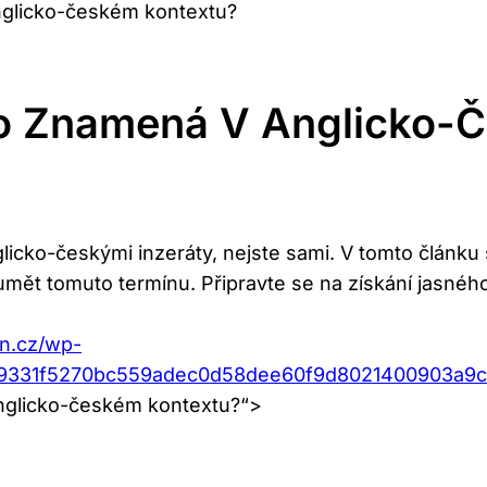
nglicko-českém kontextu?
vo Znamená V Anglicko-
licko-českými inzeráty, nejste sami. V tomto článk
mět tomuto termínu. Připravte se na získání jasnéh
an.cz/wp-
ad9331f5270bc559adec0d58dee60f9d8021400903a9
 anglicko-českém kontextu?“>