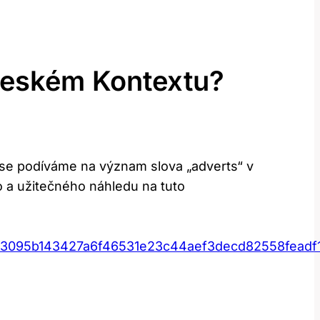
Českém Kontextu?
u se podíváme na význam slova „adverts“ v
o a užitečného náhledu na tuto
c3095b143427a6f46531e23c44aef3decd82558feadf