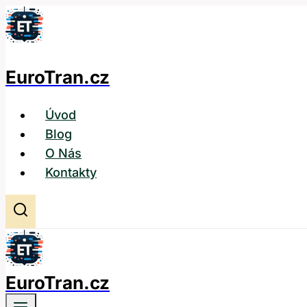
Přeskočit
na
obsah
EuroTran.cz
Úvod
Blog
O Nás
Kontakty
EuroTran.cz