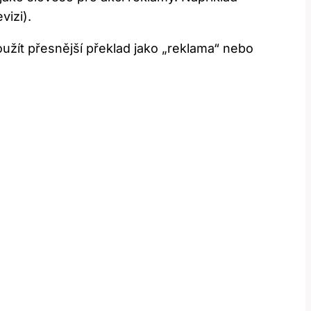
vizi).
použít přesnější překlad jako „reklama“ nebo