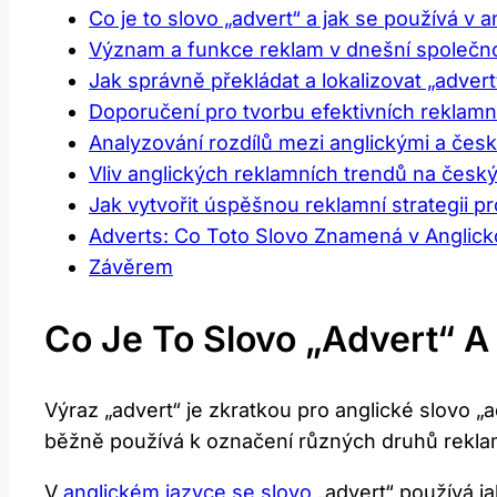
Co je to slovo „advert“ a jak se používá v
Význam a funkce reklam v dnešní společno
Jak správně překládat a lokalizovat „advert
Doporučení pro tvorbu efektivních reklam
Analyzování rozdílů mezi anglickými a čes
Vliv anglických reklamních trendů na český
Jak vytvořit úspěšnou reklamní strategii p
Adverts: Co Toto Slovo Znamená v Anglic
Závěrem
Co Je To Slovo „advert“ 
Výraz „advert“ je zkratkou pro anglické slovo 
běžně používá k označení různých druhů reklamy
V
anglickém jazyce se slovo
„advert“ používá ja