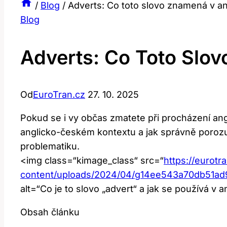
/
Blog
/
Adverts: Co toto slovo znamená v a
Blog
Adverts: Co Toto Slo
Od
EuroTran.cz
27. 10. 2025
Pokud se i vy občas zmatete při procházení ang
anglicko-českém kontextu a jak správně porozu
problematiku.
<img class=“kimage_class“ src=“
https://eurotr
content/uploads/2024/04/g14ee543a70db51
alt=“Co je to slovo „advert“ a jak se používá v
Obsah článku