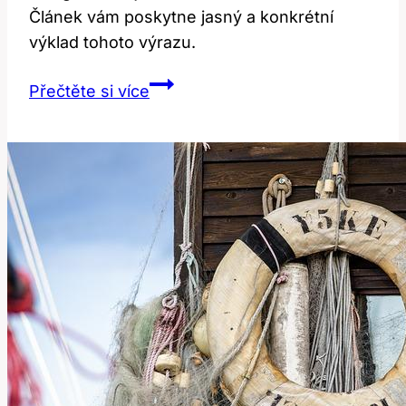
Článek vám poskytne jasný a konkrétní
výklad tohoto výrazu.
Acquaintances:
Přečtěte si více
Jak
Správně
Používat
Tento
Anglický
Výraz?