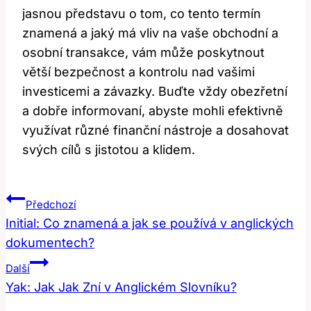
jasnou představu o tom, co tento termín
znamená a jaký má vliv na vaše obchodní a
osobní transakce, vám může poskytnout
větší bezpečnost a kontrolu nad vašimi
investicemi a závazky. Buďte vždy obezřetní
a dobře informovaní, abyste mohli efektivně
využívat různé finanční nástroje a dosahovat
svých cílů s jistotou a klidem.
Navigace
Předchozí
Pro
Initial: Co znamená a jak se používá v anglických
dokumentech?
Příspěvek
Další
Yak: Jak Jak Zní v Anglickém Slovníku?