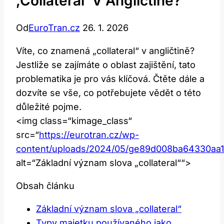
‚collateral‘ V Angličtině?
Od
EuroTran.cz
26. 1. 2026
Víte, co znamená „collateral“ v angličtině?
Jestliže se zajímáte o oblast zajištění, tato
problematika je pro vás klíčová. Čtěte dále a
dozvíte se vše, co potřebujete vědět o této
důležité pojme.
<img class=“kimage_class“
src=“
https://eurotran.cz/wp-
content/uploads/2024/05/ge89d008ba64330a
alt=“Základní význam slova „collateral““>
Obsah článku
Základní význam slova „collateral“
Typy majetku používaného jako