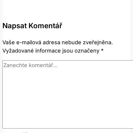
Co
znamená
být
Napsat Komentář
domácí
typ?
Vaše e-mailová adresa nebude zveřejněna.
Vyžadované informace jsou označeny
*