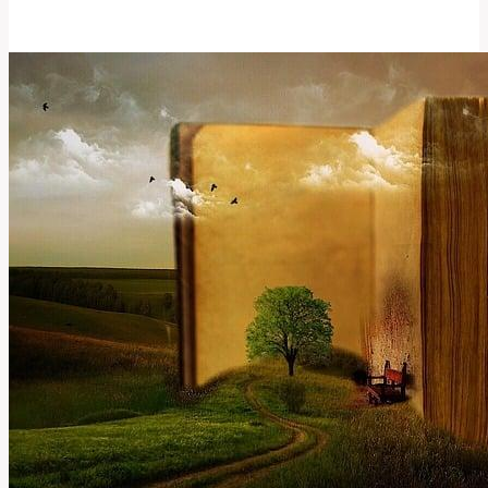
Nejen
Mokrý!
Překlad
a
Vodní
Aktivity!