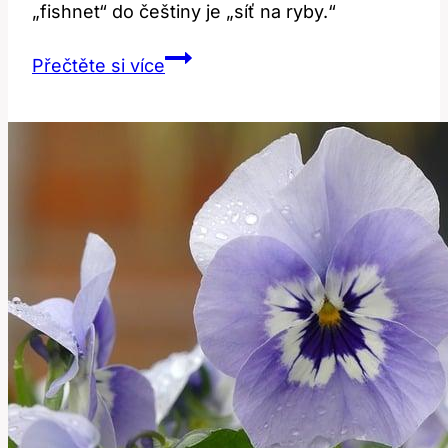
„fishnet“ do češtiny je „síť na ryby.“
Fishnet:
Přečtěte si více
Jaký
je
jeho
význam
a
překlad?