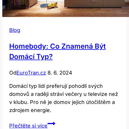
Blog
Homebody: Co Znamená Být
Domácí Typ?
Od
EuroTran.cz
8. 6. 2024
Domácí typ lidí preferují pohodlí svých
domovů a raději stráví večery u televize než
v klubu. Pro ně je domov jejich útočištěm a
zdrojem energie.
Homebody:
Přečtěte si více