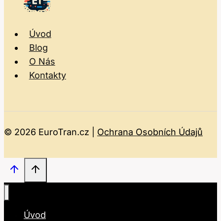
Úvod
Blog
O Nás
Kontakty
© 2026 EuroTran.cz |
Ochrana Osobních Údajů
Úvod