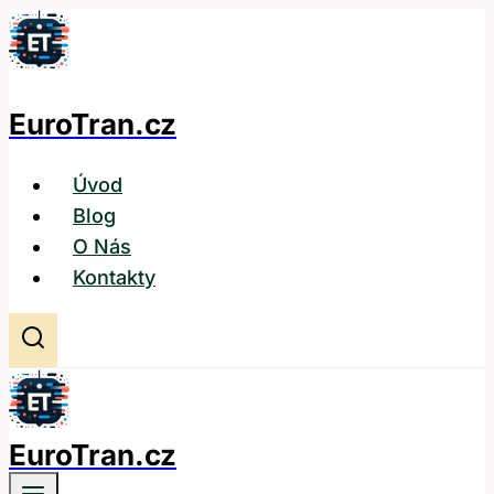
Přeskočit
na
obsah
EuroTran.cz
Úvod
Blog
O Nás
Kontakty
EuroTran.cz