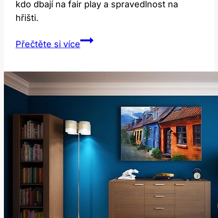
kdo dbají na fair play a spravedlnost na
hřišti.
Referees:
Přečtěte si více
Překlad
a
Význam
Slova
Pro
Rozhodčí
ve
Sportu