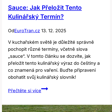
Sauce: Jak Přeložit Tento
Kulinářský Termín?
Od
EuroTran.cz
13. 12. 2025
V kuchařském světě je důležité správně
pochopit různé termíny, včetně slova
„sauce“. V tomto článku se dozvíte, jak
přeložit tento kulinářský výraz do češtiny a
co znamená pro vaření. Buďte připraveni
obohatit svůj kulinářský slovník!
Sauce:
Přečtěte si více
Jak
přeložit
tento