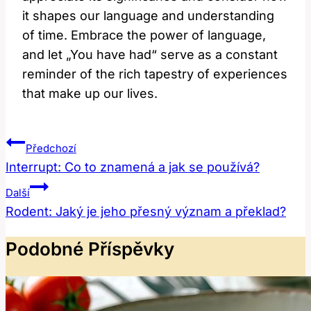
it shapes our language and understanding
of time. Embrace the power of language,
and let „You have had“ serve as a constant
reminder of the rich tapestry of experiences
that make up our lives.
Navigace
Předchozí
Pro
Interrupt: Co to znamená a jak se používá?
Příspěvek
Další
Rodent: Jaký je jeho přesný význam a překlad?
Podobné Příspěvky