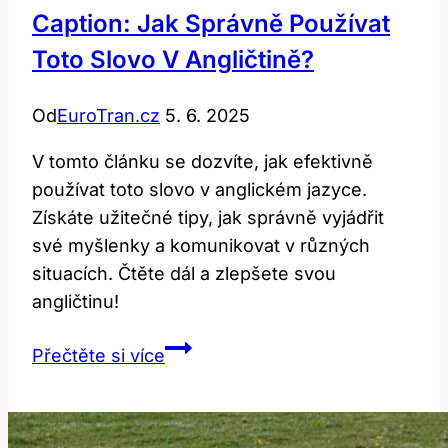
Caption: Jak Správně Používat
Toto Slovo V Angličtině?
Od
EuroTran.cz
5. 6. 2025
V tomto článku se dozvíte, jak efektivně
používat toto slovo v anglickém jazyce.
Získáte užitečné tipy, jak správně vyjádřit
své myšlenky a komunikovat v různých
situacích. Čtěte dál a zlepšete svou
angličtinu!
Caption:
Přečtěte si více
Jak
správně
používat