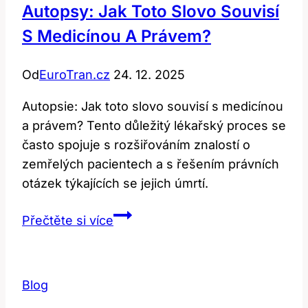
Autopsy: Jak Toto Slovo Souvisí
S Medicínou A Právem?
Od
EuroTran.cz
24. 12. 2025
Autopsie: Jak toto slovo souvisí s medicínou
a právem? Tento důležitý lékařský proces se
často spojuje s rozšiřováním znalostí o
zemřelých pacientech a s řešením právních
otázek týkajících se jejich úmrtí.
Autopsy:
Přečtěte si více
Jak
toto
slovo
Blog
souvisí