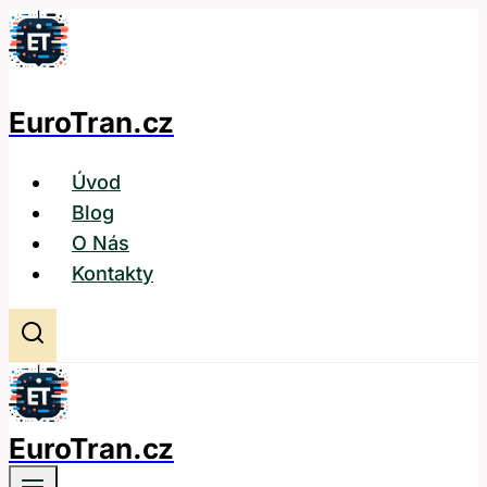
Přeskočit
na
obsah
EuroTran.cz
Úvod
Blog
O Nás
Kontakty
EuroTran.cz