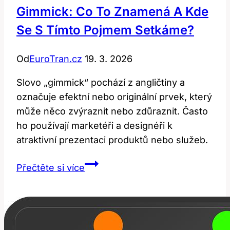
s
Gimmick: Co To Znamená A Kde
medicínou
Se S Tímto Pojmem Setkáme?
a
právem?
Od
EuroTran.cz
19. 3. 2026
Slovo „gimmick“ pochází z angličtiny a
označuje efektní nebo originální prvek, který
může něco zvýraznit nebo zdůraznit. Často
ho používají marketéři a designéři k
atraktivní prezentaci produktů nebo služeb.
Gimmick:
Přečtěte si více
Co
to
znamená
a