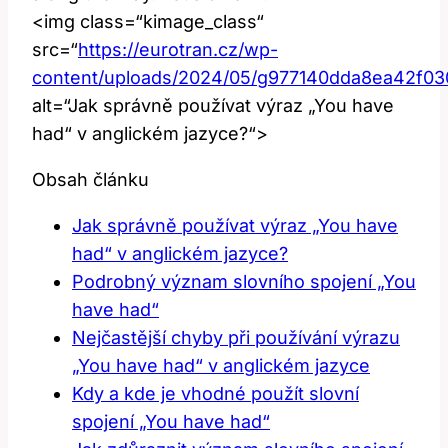
<img class=“kimage_class“
src=“
https://eurotran.cz/wp-
content/uploads/2024/05/g977140dda8ea42f0
alt=“Jak správně používat výraz „You have
had“ v anglickém jazyce?“>
Obsah článku
Jak správně používat výraz „You have
had“ v anglickém jazyce?
Podrobný význam slovního spojení „You
have had“
Nejčastější chyby při používání výrazu
„You have had“ v anglickém jazyce
Kdy a kde je vhodné použít slovní
spojení „You have had“