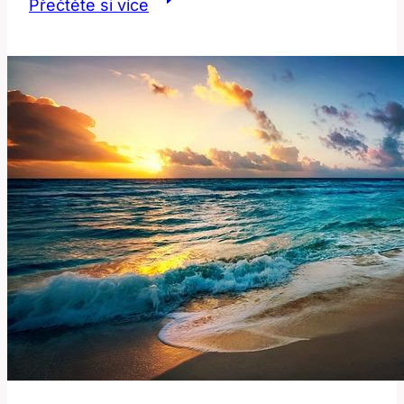
Přečtěte si více
Překlad
a
Význam
v
Anglicko-
Českém
Slovníku