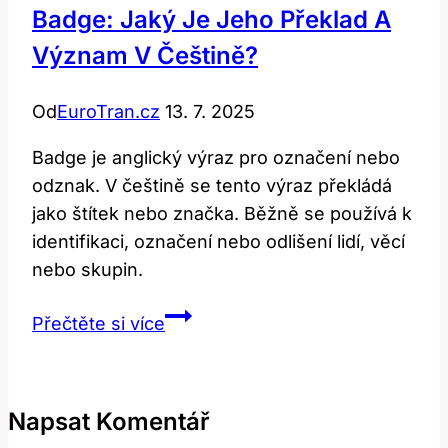
Badge: Jaký Je Jeho Překlad A
Význam V Češtině?
Od
EuroTran.cz
13. 7. 2025
Badge je anglický výraz pro označení nebo
odznak. V češtině se tento výraz překládá
jako štítek nebo značka. Běžně se používá k
identifikaci, označení nebo odlišení lidí, věcí
nebo skupin.
Badge:
Přečtěte si více
Jaký
je
jeho
Napsat Komentář
překlad