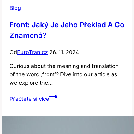
Blog
Front: Jaký Je Jeho Překlad A Co
Znamená?
Od
EuroTran.cz
26. 11. 2024
Curious about the meaning and translation
of the word ‚front‘? Dive into our article as
we explore the…
Front:
Přečtěte si více
Jaký
je
jeho
překlad