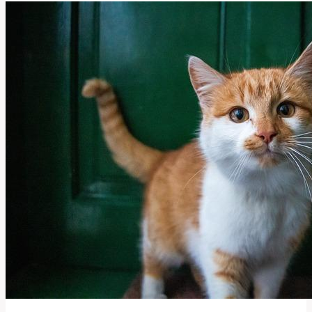
Anglický
Výraz
Znamená
a
Jak
Ho
Používat?