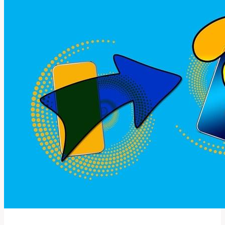
Dovolenou
a
Užít
Si
Ji?