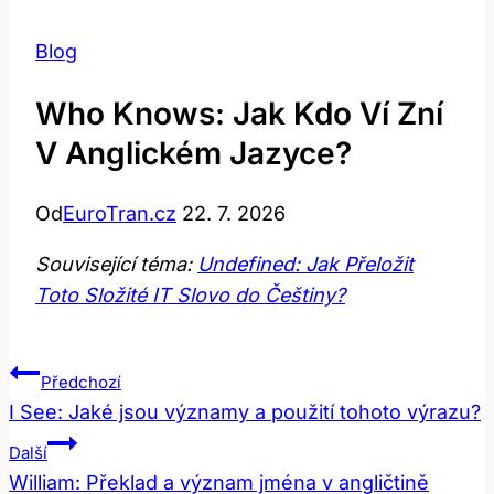
Blog
Who Knows: Jak Kdo Ví Zní
V Anglickém Jazyce?
Od
EuroTran.cz
22. 7. 2026
Související téma:
Undefined: Jak Přeložit
Toto Složité IT Slovo do Češtiny?
Navigace
Předchozí
Pro
I See: Jaké jsou významy a použití tohoto výrazu?
Příspěvek
Další
William: Překlad a význam jména v angličtině