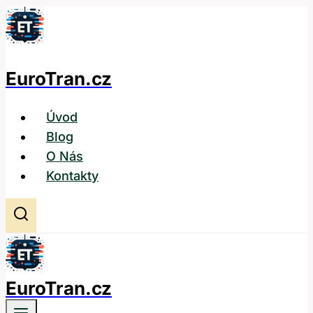
Přeskočit
na
obsah
EuroTran.cz
Úvod
Blog
O Nás
Kontakty
EuroTran.cz