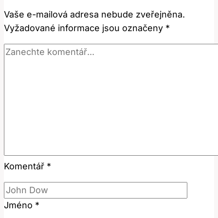
a
Vaše e-mailová adresa nebude zveřejněna.
význam
Vyžadované informace jsou označeny
*
v
češtině?
Komentář
*
Jméno
*