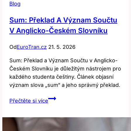
Blog
Sum: Překlad A Význam Součtu
V Anglicko-Českém Slovníku
Od
EuroTran.cz
21. 5. 2026
Sum: Překlad a Význam Součtu v Anglicko-
Českém Slovníku je důležitým nástrojem pro
každého studenta češtiny. Článek objasní
význam slova „sum“ a jeho správný překlad.
Sum:
Přečtěte si více
Překlad
a
Význam
Součtu