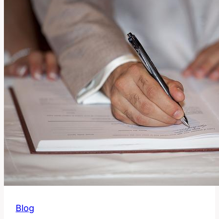
v
Anglicko-
Českém
Slovníku
Blog