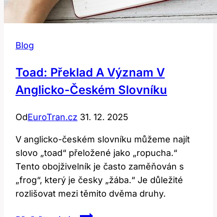
Blog
Toad: Překlad A Význam V
Anglicko-Českém Slovníku
Od
EuroTran.cz
31. 12. 2025
V anglicko-českém slovníku můžeme najít
slovo „toad“ přeložené jako „ropucha.“
Tento obojživelník je často zaměňován s
„frog“, který je česky „žába.“ Je důležité
rozlišovat mezi těmito dvěma druhy.
Toad: