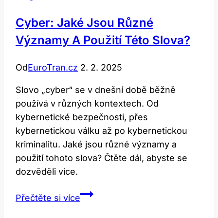
Cyber: Jaké Jsou Různé
Významy A Použití Této Slova?
Od
EuroTran.cz
2. 2. 2025
Slovo „cyber“ se v dnešní době běžně
používá v různých kontextech. Od
kybernetické bezpečnosti, přes
kybernetickou válku až po kybernetickou
kriminalitu. Jaké jsou různé významy a
použití tohoto slova? Čtěte dál, abyste se
dozvěděli více.
Cyber:
Přečtěte si více
Jaké