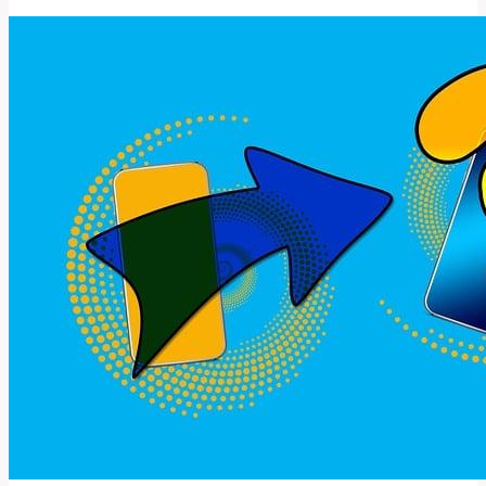
jsou
různé
významy
a
použití
této
slova?