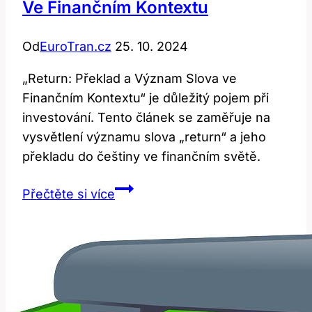
Ve Finančním Kontextu
Od
EuroTran.cz
25. 10. 2024
„Return: Překlad a Význam Slova ve
Finančním Kontextu“ je důležitý pojem při
investování. Tento článek se zaměřuje na
vysvětlení významu slova „return“ a jeho
překladu do češtiny ve finančním světě.
Return:
Přečtěte si více
Překlad
a
význam
slova
ve
finančním