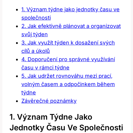
1. Význam týdne jako jednotky času ve
společnosti
2. Jak efektivně plánovat a organizovat
svůj týden
3. Jak využít týden k dosažení svých
cílů a úkolů
4. Doporučení pro správné využívání
času v rámci týdne
5. Jak udržet rovnováhu mezi prací,
volným časem a odpočinkem během
týdne
Závěrečné poznámky
1. Význam Týdne Jako
Jednotky Času Ve Společnosti