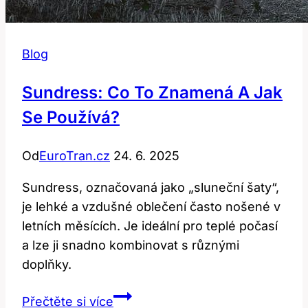
Blog
Sundress: Co To Znamená A Jak
Se Používá?
Od
EuroTran.cz
24. 6. 2025
Sundress, označovaná jako „sluneční šaty“,
je lehké a vzdušné oblečení často nošené v
letních měsících. Je ideální pro teplé počasí
a lze ji snadno kombinovat s různými
doplňky.
Sundress:
Přečtěte si více