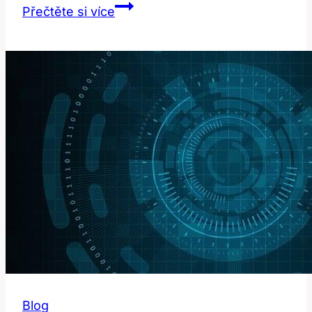
Rave:
Přečtěte si více
Překlad
a
Význam
v
Hudební
Kultuře
Blog