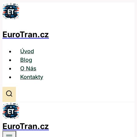
Přeskočit
na
obsah
EuroTran.cz
Úvod
Blog
O Nás
Kontakty
EuroTran.cz