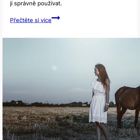
ji správně používat.
Compression:
Přečtěte si více
Co
To
Znamená?
Překlad
a
Význam!