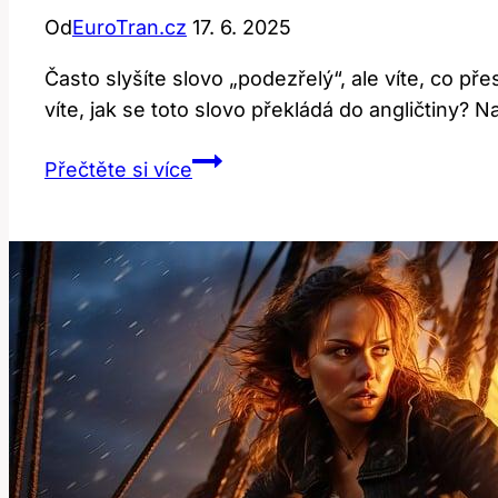
Od
EuroTran.cz
17. 6. 2025
Často slyšíte slovo „podezřelý“, ale víte, co p
víte, jak se toto slovo překládá do angličtiny?
Suspect:
Přečtěte si více
Překlad
a
Význam
Slova
Pro
Podezřelou
Osobu