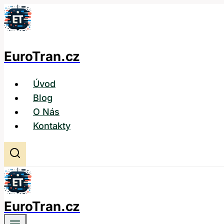
Přeskočit
na
obsah
EuroTran.cz
Úvod
Blog
O Nás
Kontakty
EuroTran.cz