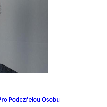
Pro Podezřelou Osobu