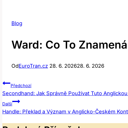
Blog
Ward: Co To Znamená
Od
EuroTran.cz
28. 6. 2026
28. 6. 2026
Navigace
Předchozí
Secondhand: Jak Správně Používat Tuto Anglickou 
Pro
Další
Příspěvek
Handle: Překlad a Význam v Anglicko-Českém Kon