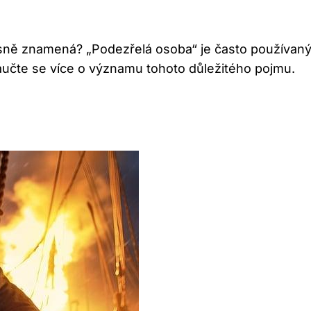
řesně znamená? „Podezřelá osoba“ je často používaný 
 Naučte se více o významu tohoto důležitého pojmu.