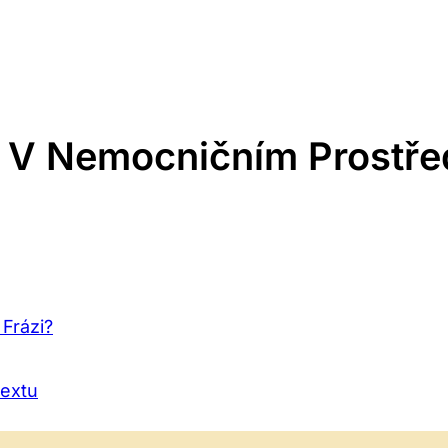
 V Nemocničním Prostře
Frázi?
textu