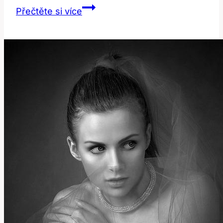
Encounter:
Přečtěte si více
Jak
Správně
Přeložit
a
Používat
Toto
Slovo?