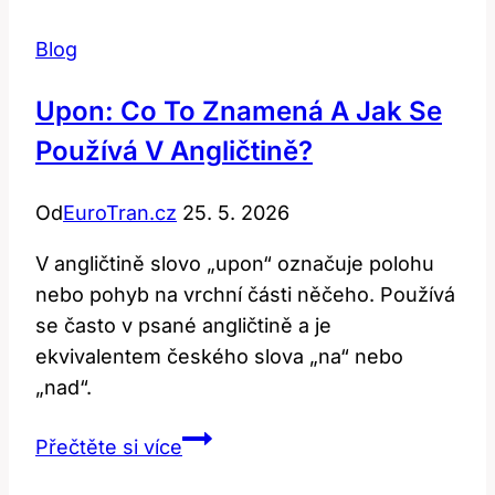
Blog
Upon: Co To Znamená A Jak Se
Používá V Angličtině?
Od
EuroTran.cz
25. 5. 2026
V angličtině slovo „upon“ označuje polohu
nebo pohyb na vrchní části něčeho. Používá
se často v psané angličtině a je
ekvivalentem českého slova „na“ nebo
„nad“.
Upon:
Přečtěte si více
Co