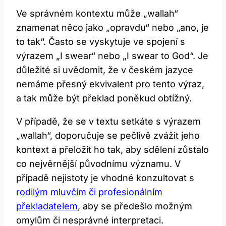
Ve správném kontextu může „wallah“
znamenat něco jako „opravdu“ nebo „ano, je
to tak“. Často se vyskytuje ve spojení s
výrazem „I swear“ nebo „I swear to God“. Je
důležité si uvědomit, že v českém jazyce
nemáme přesný ekvivalent pro tento výraz,
a tak může být překlad poněkud obtížný.
V případě, že se v textu setkáte s výrazem
„wallah“, doporučuje se pečlivě zvážit jeho
kontext a přeložit ho tak, aby sdělení zůstalo
co nejvěrnější původnímu významu. V
případě nejistoty je vhodné konzultovat s
rodilým mluvčím či profesionálním
překladatelem
, aby se předešlo možným
omylům či nesprávné interpretaci.