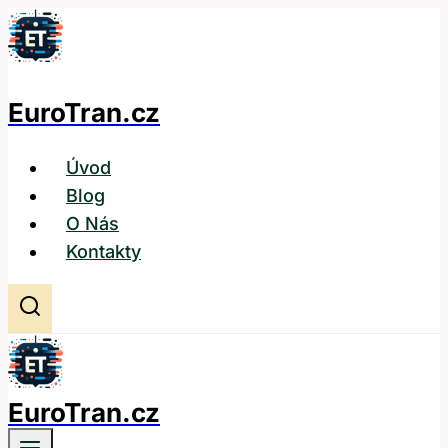
Přeskočit
na
obsah
EuroTran.cz
Úvod
Blog
O Nás
Kontakty
EuroTran.cz