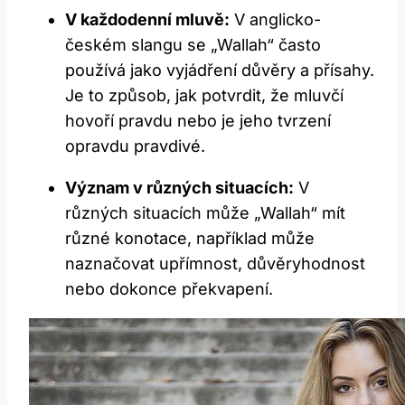
V každodenní mluvě:
V anglicko-
českém slangu se „Wallah“ často
používá jako vyjádření důvěry a přísahy.
Je to způsob, jak potvrdit, že mluvčí
hovoří pravdu nebo je jeho tvrzení
opravdu pravdivé.
Význam v různých situacích:
V
různých situacích může „Wallah“ mít
různé konotace, například může
naznačovat upřímnost, důvěryhodnost
nebo dokonce překvapení.