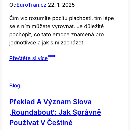
Od
EuroTran.cz
22. 1. 2025
Čím víc rozumíte pocitu plachosti, tím lépe
se s ním můžete vyrovnat. Je důležité
pochopit, co tato emoce znamená pro
jednotlivce a jak s ní zacházet.
Shy:
Přečtěte si více
Jak
přeložit
a
Blog
chápat
tento
Překlad A Význam Slova
emocionální
‚roundabout‘: Jak Správně
stav?
Používat V Češtině