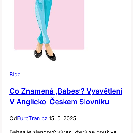
Blog
Co Znamená ‚Babes‘? Vysvětlení
V Anglicko-Českém Slovníku
Od
EuroTran.cz
15. 6. 2025
Babes je slangový výraz, který se používá