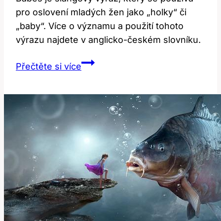
pro oslovení mladých žen jako „holky“ či
„baby“. Více o významu a použití tohoto
výrazu najdete v anglicko-českém slovníku.
Co
Přečtěte si více
Znamená
‚Babes‘?
Vysvětlení
v
Anglicko-
Českém
Slovníku