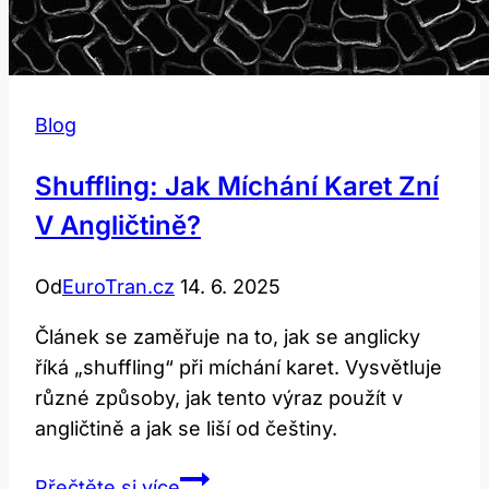
Blog
Shuffling: Jak Míchání Karet Zní
V Angličtině?
Od
EuroTran.cz
14. 6. 2025
Článek se zaměřuje na to, jak se anglicky
říká „shuffling“ při míchání karet. Vysvětluje
různé způsoby, jak tento výraz použít v
angličtině a jak se liší od češtiny.
Shuffling:
Přečtěte si více