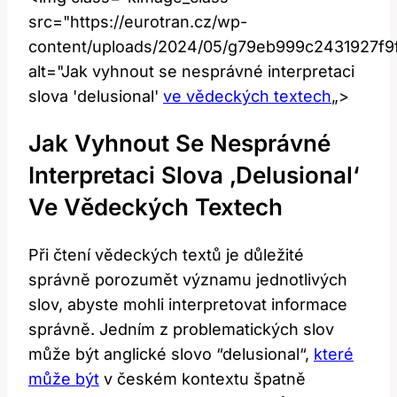
src="https://eurotran.cz/wp-
content/uploads/2024/05/g79eb999c2431927f
alt="Jak vyhnout se nesprávné interpretaci
⁤slova ‌'delusional'
ve vědeckých textech
„>
Jak Vyhnout Se Nesprávné
Interpretaci Slova ‚delusional‘
Ve Vědeckých Textech
Při čtení vědeckých textů je‌ důležité
správně⁣ porozumět⁢ významu jednotlivých
slov, abyste mohli interpretovat informace
správně. Jedním‍ z problematických slov
může být‌ anglické ​slovo ⁢“delusional“,
které
může být
v českém kontextu ⁢špatně