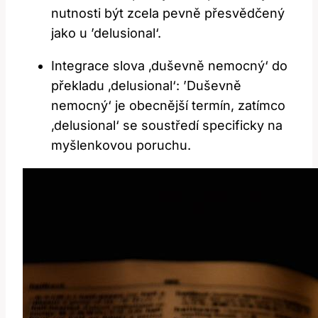
nutnosti být zcela pevně přesvědčený⁢
jako ⁢u ⁤’delusional‘.
Integrace ⁣slova ‚duševně nemocný‘ do
překladu⁤ ‚delusional‘: ⁢’Duševně
nemocný‘ ⁣je obecnější termín, zatímco
‚delusional‘ se​ soustředí ‌specificky‌ na
⁤myšlenkovou poruchu.