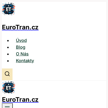
Přeskočit
na
obsah
EuroTran.cz
Úvod
Blog
O Nás
Kontakty
EuroTran.cz