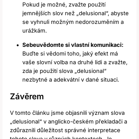
Pokud je‌ možné,⁤ zvažte⁢ použití
jemnějších slov než „delusional“, abyste
se ‌vyhnuli⁤ možným nedorozuměním a
urážkám.
Sebeuvědomte‍ si vlastní‌ komunikaci:
Buďte si vědomi toho, jaký efekt ‍má
vaše slovní volba na druhé lidi a zvažte,
zda⁤ je⁣ použití slova „delusional“
nezbytné ​a adekvátní v dané situaci.
Závěrem
V tomto článku jsme objasnili význam slova
„delusional“ v ⁤anglicko-českém překladači a
zdůraznili důležitost správné interpretace
tohoto slova v různých ‍kontextech. Je