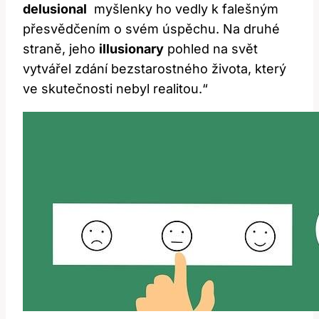
delusional
‍ myšlenky ho ‌vedly k falešným
přesvědčením o svém úspěchu. Na druhé‌
straně, ⁤jeho
illusionary
pohled na svět
⁤vytvářel zdání ​bezstarostného ​života, který⁣
ve skutečnosti nebyl realitou.“