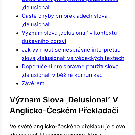
‚delusional‘
Časté chyby ‍při překladech slova
‚delusional‘
Význam slova ‚delusional‘ v kontextu
duševního zdraví
Jak vyhnout se nesprávné interpretaci
slova ‚delusional‘ ve vědeckých textech
Doporučení pro správné použití slova⁣
‚delusional‘ ⁤v běžné komunikaci
Závěrem
Význam‍ Slova ‚delusional’‍ V
Anglicko-Českém Překladači
Ve​ světě anglicko-českého překladu ⁣je ⁣slovo
‚delusional‘ ⁤klíčovým pojmem, ‌který