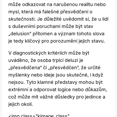
může odkazovat​ na narušenou realitu nebo
mysl, která ‌má falešné přesvědčení o
skutečnosti.‍ Je ⁢důležité ‌uvědomit si, že u lidí
s duševními poruchami může být stav
„delusion“ přítomen a význam tohoto slova
je ⁣tedy klíčový pro porozumění ‌jejich stavu.
V diagnostických kritériích může být
uváděno, že osoba trpící deluzí je
„přesvědčena“⁢ či „přesvědčen“, že⁤ určité‌
myšlenky nebo ideje jsou skutečné, i když⁢
nejsou. Tyto klamné​ představy⁢ mohou⁣ být
extrémní‍ a odporovat ‍logice nebo důkazům,
což může mít⁣ vážné důsledky‍ pro jedince a
jejich okolí.
<img class="kimage_class"