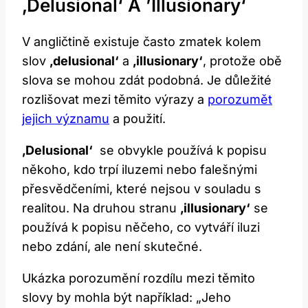
‚delusional‘ A ⁢’illusionary‘
V angličtině existuje ⁣často ⁣zmatek⁣ kolem
slov
‚delusional‘
​a
‚illusionary‘
, ⁢protože obě
slova ⁣se mohou zdát podobná. Je důležité
rozlišovat mezi těmito ⁣výrazy ⁣a
porozumět
jejich významu
a použití.
‚Delusional‘
⁤ se obvykle používá k popisu
někoho, ​kdo trpí iluzemi nebo ⁤falešnými
přesvědčeními,⁣ které ⁤nejsou v souladu s ​
realitou. Na druhou ‌stranu
‚illusionary‘
se
používá k popisu něčeho, co vytváří iluzi
nebo zdání,​ ale není skutečné.
Ukázka porozumění rozdílu ⁤mezi těmito
slovy by mohla být například: „Jeho