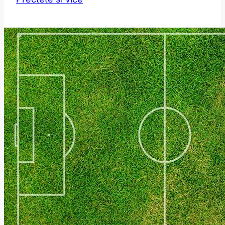
Jak
Míchání
Karet
Zní
v
Angličtině?