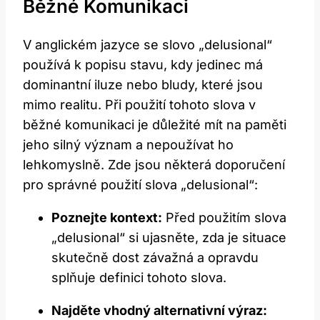
Běžné Komunikaci
V anglickém⁣ jazyce se slovo „delusional“
používá k popisu stavu, kdy jedinec má
dominantní⁢ iluze nebo bludy, které jsou
mimo realitu. Při použití⁣ tohoto slova v
běžné komunikaci je důležité mít na paměti
jeho silný význam a nepoužívat ho
lehkomyslně.‌ Zde⁤ jsou některá‌ doporučení
pro ‍správné použití slova „delusional“:
Poznejte kontext:
Před použitím slova
„delusional“ si‍ ujasněte, zda je ⁤situace
skutečně dost závažná ⁢a opravdu
splňuje definici tohoto slova.
Najděte vhodný⁣ alternativní výraz: