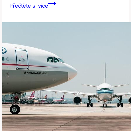
Pitch:
Přečtěte si více
Jak
Správně
Přeložit
Tento
Výraz?