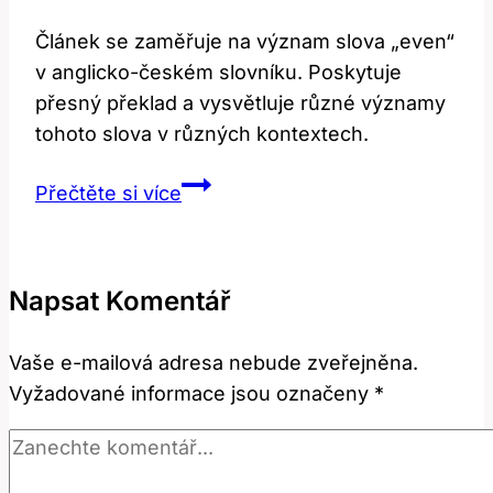
Článek se zaměřuje na význam slova „even“
v anglicko-českém slovníku. Poskytuje
přesný překlad a vysvětluje různé významy
tohoto slova v různých kontextech.
Even:
Přečtěte si více
Překlad
a
Význam
Napsat Komentář
Rovně
v
Vaše e-mailová adresa nebude zveřejněna.
Anglicko-
Vyžadované informace jsou označeny
*
Českém
Slovníku