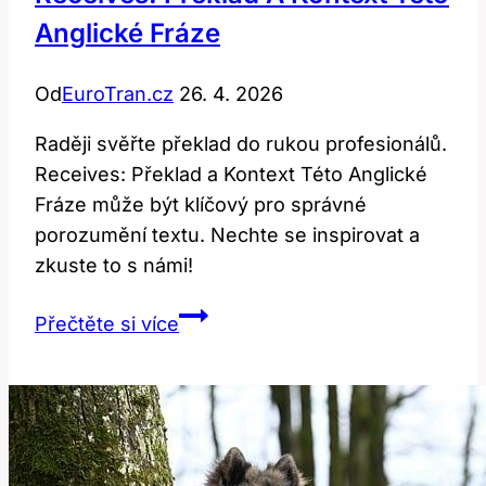
Anglické Fráze
Od
EuroTran.cz
26. 4. 2026
Raději svěřte překlad do rukou profesionálů.
Receives: Překlad a Kontext Této Anglické
Fráze může být klíčový pro správné
porozumění textu. Nechte se inspirovat a
zkuste to s námi!
Receives:
Přečtěte si více
Překlad
a
kontext
této
anglické