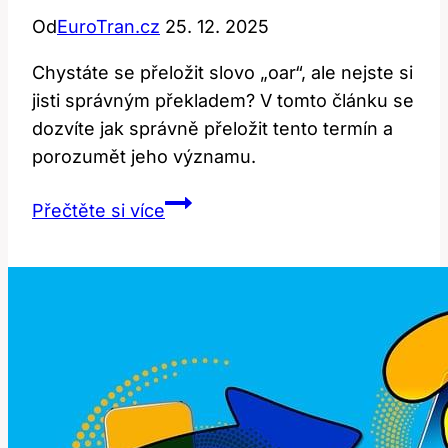
Od
EuroTran.cz
25. 12. 2025
Chystáte se přeložit slovo „oar“, ale nejste si
jisti správným překladem? V tomto článku se
dozvíte jak správně přeložit tento termín a
porozumět jeho významu.
Oar:
Přečtěte si více
Jak
Správně
Přeložit
Tento
Termín?