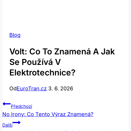
Blog
Volt: Co To Znamená A Jak
Se Používá V
Elektrotechnice?
Od
EuroTran.cz
3. 6. 2026
Navigace
Předchozí
Pro
No Irony: Co Tento Výraz Znamená?
Příspěvek
Další