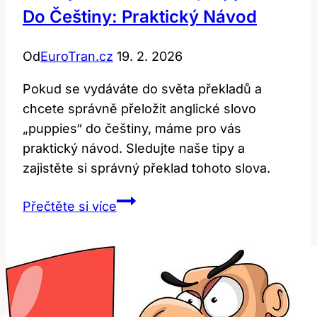
Do Češtiny: Praktický Návod
Od
EuroTran.cz
19. 2. 2026
Pokud se vydáváte do světa překladů a
chcete správně přeložit anglické slovo
„puppies“ do češtiny, máme pro vás
praktický návod. Sledujte naše tipy a
zajistěte si správný překlad tohoto slova.
Jak
Přečtěte si více
správně
přeložit
‚puppies‘
do
češtiny: