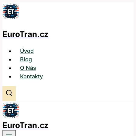
Přeskočit
na
obsah
EuroTran.cz
Úvod
Blog
O Nás
Kontakty
EuroTran.cz