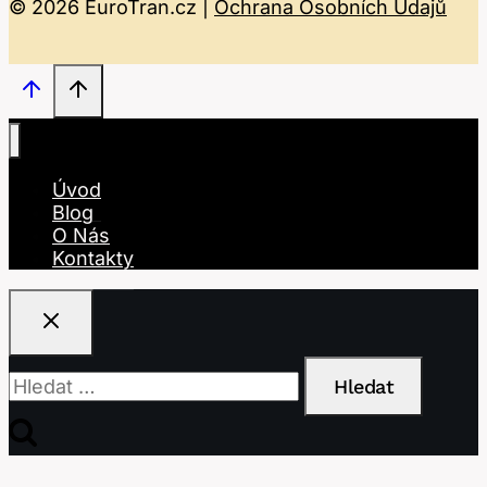
© 2026 EuroTran.cz |
Ochrana Osobních Údajů
Úvod
Blog
O Nás
Kontakty
Vyhledávání