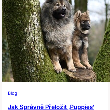
fráze
Blog
Jak Správně Přeložit ‚puppies‘