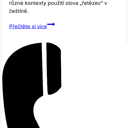
různé kontexty použití slova „řetězec“ v
češtině.
Chain:
Přečtěte si více
Význam
a
překlad
v
různých
kontextech