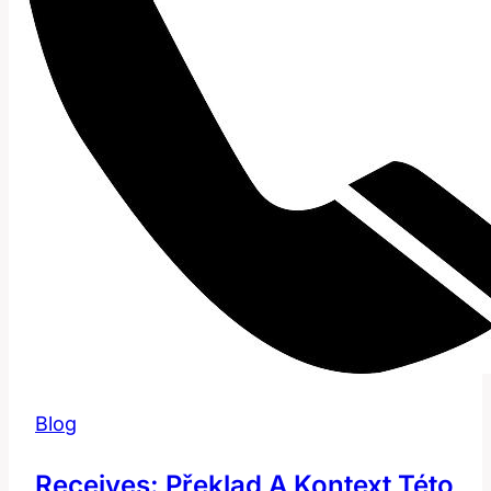
Blog
Receives: Překlad A Kontext Této