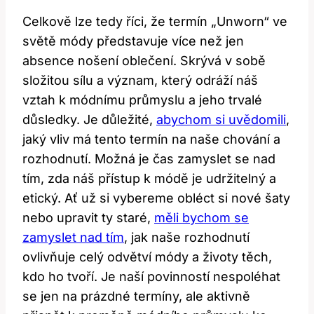
Celkově lze tedy říci, že termín „Unworn“ ve
světě módy představuje více než jen
absence nošení oblečení. Skrývá v sobě
složitou sílu a význam, který odráží náš
vztah k módnímu průmyslu a jeho trvalé
důsledky. Je důležité,
abychom si uvědomili
,
jaký vliv má tento termín na naše chování a
rozhodnutí. Možná je čas zamyslet se nad
tím, zda náš přístup k módě je udržitelný a
etický. Ať už si vybereme obléct si nové šaty
nebo upravit ty staré,
měli bychom se
zamyslet nad tím
, jak naše rozhodnutí
ovlivňuje celý odvětví módy a životy těch,
kdo ho tvoří. Je naší povinností nespoléhat
se jen na prázdné termíny, ale aktivně