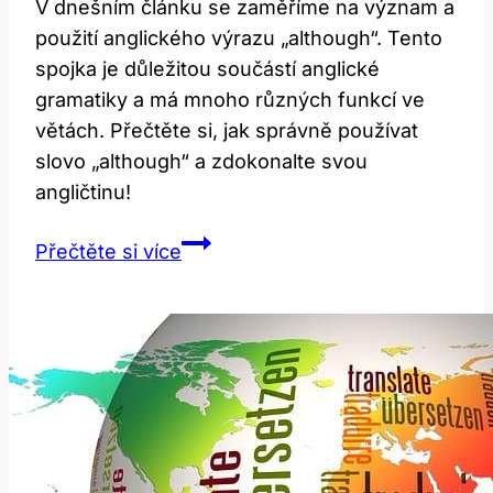
V dnešním článku se zaměříme na význam a
použití anglického výrazu „although“. Tento
spojka je důležitou součástí anglické
gramatiky a má mnoho různých funkcí ve
větách. Přečtěte si, jak správně používat
slovo „although“ a zdokonalte svou
angličtinu!
Although:
Přečtěte si více
Co
Znamená
Tento
Anglický
Výraz
a
Jak
Ho