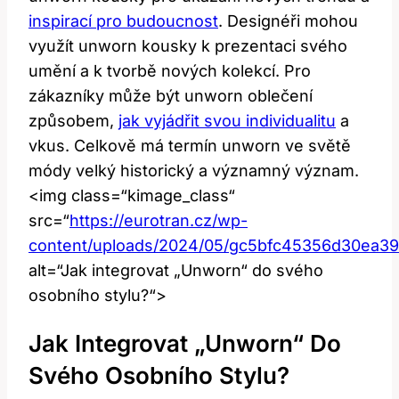
inspirací pro budoucnost
. Designéři mohou
využít unworn kousky k prezentaci svého
umění a k tvorbě nových kolekcí. Pro
zákazníky může být unworn oblečení
způsobem,
jak vyjádřit svou individualitu
a
vkus. Celkově má termín unworn ve světě
módy velký historický a významný význam.
<img class=“kimage_class“
src=“
https://eurotran.cz/wp-
content/uploads/2024/05/gc5bfc45356d30ea3
alt=“Jak integrovat „Unworn“ do svého
osobního stylu?“>
Jak Integrovat „Unworn“ Do
Svého Osobního Stylu?