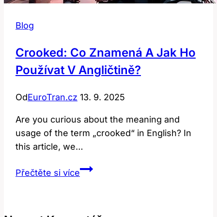
Blog
Crooked: Co Znamená A Jak Ho
Používat V Angličtině?
Od
EuroTran.cz
13. 9. 2025
Are you curious about the meaning and
usage of the term „crooked“ in English? In
this article, we…
Crooked:
Přečtěte si více
Co
Znamená
a