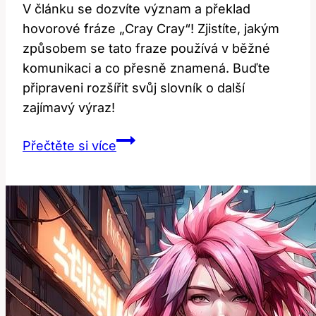
V článku se dozvíte význam a překlad
hovorové fráze „Cray Cray“! Zjistíte, jakým
způsobem se tato fraze používá v běžné
komunikaci a co přesně znamená. Buďte
připraveni rozšířit svůj slovník o další
zajímavý výraz!
Cray
Přečtěte si více
Cray:
Překlad
a
Význam
Této
Hovorové
Fráze!