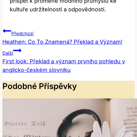
přispět k proměně módního průmyslu ke
kultuře udržitelnosti a odpovědnosti.
Navigace
Předchozí
Pro
Heathen: Co To Znamená? Překlad a Význam!
Příspěvek
Další
First look: Překlad a význam prvního pohledu v
anglicko-českém slovníku
Podobné Příspěvky