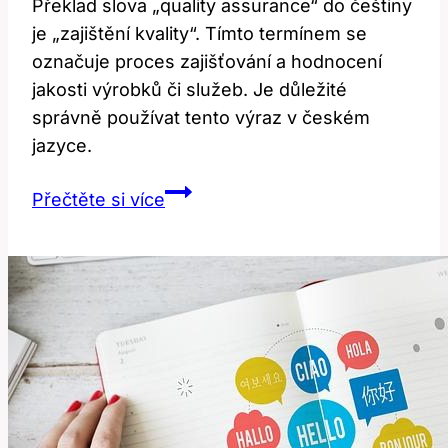
Překlad slova „quality assurance“ do češtiny
je „zajištění kvality“. Tímto termínem se
označuje proces zajišťování a hodnocení
jakosti výrobků či služeb. Je důležité
správně používat tento výraz v českém
jazyce.
Překlad
Přečtěte si více
a
Význam
Slova
‚quality
assurance‘:
Jak
Správně
Používat
v