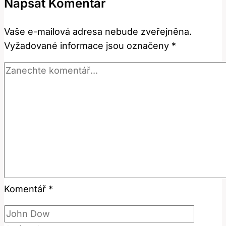
Napsat Komentář
Jak
Ho
Vaše e-mailová adresa nebude zveřejněna.
Používat
Vyžadované informace jsou označeny
*
v
Angličtině?
Komentář
*