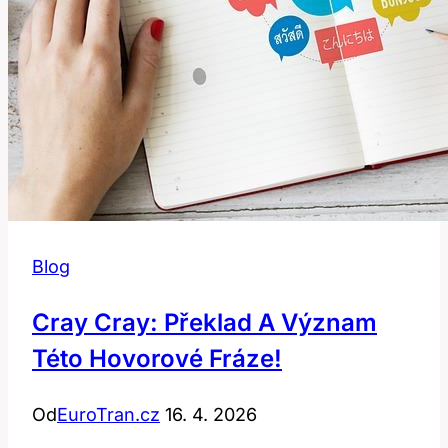
Češtině
Blog
Cray Cray: Překlad A Význam
Této Hovorové Fráze!
Od
EuroTran.cz
16. 4. 2026