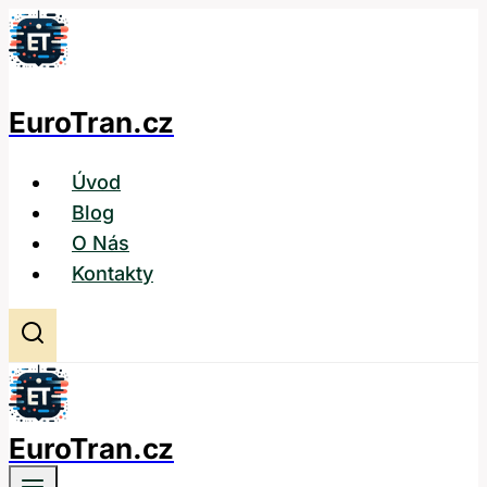
Přeskočit
na
obsah
EuroTran.cz
Úvod
Blog
O Nás
Kontakty
EuroTran.cz