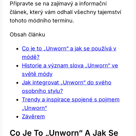
Připravte se na zajímavý a informační
článek, který vám odhalí všechny tajemství
tohoto módního termínu.
Obsah článku
Co je to „Unworn“ a jak se používá v
módě?
Historie a význam slova „Unworn“ ve
světě módy
Jak integrovat „Unworn“ do svého
osobního stylu?
Trendy a inspirace spojené s pojmem
„Unworn“
Závěrem
Co Je To „Unworn“ A Jak Se