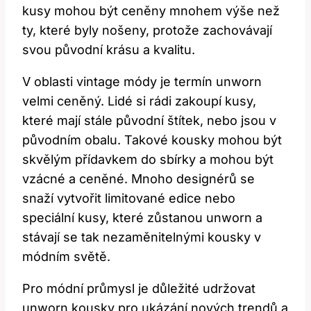
kusy mohou být ceněny mnohem výše než
ty, které byly nošeny, protože zachovávají
svou původní krásu a kvalitu.
V oblasti vintage módy je termín unworn
velmi ceněný. Lidé si rádi zakoupí kusy,
které mají stále původní štítek, nebo jsou v
původním obalu. Takové kousky mohou být
skvělým přídavkem do sbírky a mohou být
vzácné a ceněné. Mnoho designérů se
snaží vytvořit limitované edice nebo
speciální kusy, které zůstanou unworn a
stávají se tak nezaměnitelnými kousky v
módním světě.
Pro módní průmysl je důležité udržovat
unworn kousky pro ukázání nových trendů a