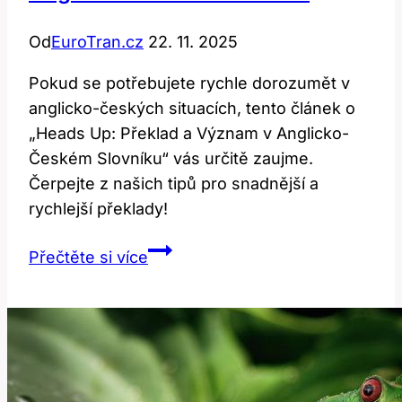
Od
EuroTran.cz
22. 11. 2025
Pokud se potřebujete rychle dorozumět v
anglicko-českých situacích, tento článek o
„Heads Up: Překlad a Význam v Anglicko-
Českém Slovníku“ vás určitě zaujme.
Čerpejte z našich tipů pro snadnější a
rychlejší překlady!
Heads
Přečtěte si více
Up:
Překlad
a
Význam
v
Anglicko-