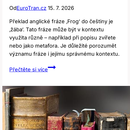
Od
EuroTran.cz
15. 7. 2026
Překlad anglické fráze ‚Frog‘ do češtiny je
‚žába‘. Tato fráze může být v kontextu
využita různě – například při popisu zvířete
nebo jako metafora. Je důležité porozumět
významu fráze i jejímu správnému kontextu.
Frog:
Přečtěte si více
Překlad
a
kontext
této
anglické
fráze