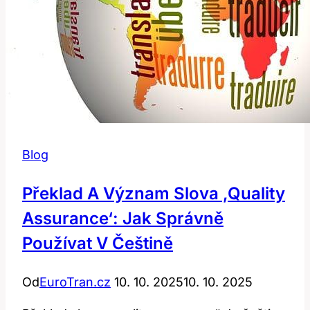
Použít?
Blog
Překlad A Význam Slova ‚quality
Assurance‘: Jak Správně
Používat V Češtině
Od
EuroTran.cz
10. 10. 2025
10. 10. 2025