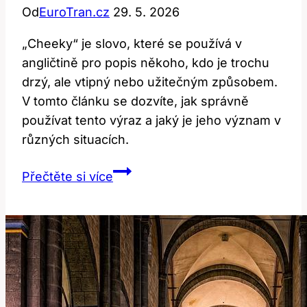
Od
EuroTran.cz
29. 5. 2026
„Cheeky“ je slovo, které se používá v
angličtině pro popis někoho, kdo je trochu
drzý, ale vtipný nebo užitečným způsobem.
V tomto článku se dozvíte, jak správně
používat tento výraz a jaký je jeho význam v
různých situacích.
Cheeky:
Přečtěte si více
Jak
správně
používat
tento
výraz
v
angličtině?