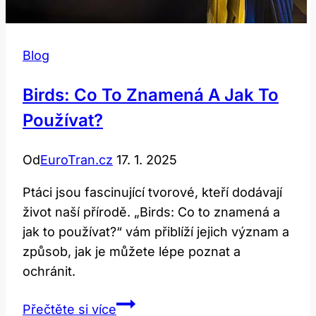
Blog
Birds: Co To Znamená A Jak To
Používat?
Od
EuroTran.cz
17. 1. 2025
Ptáci jsou fascinující tvorové, kteří dodávají
život naší přírodě. „Birds: Co to znamená a
jak to používat?“ vám přiblíží jejich význam a
způsob, jak je můžete lépe poznat a
ochránit.
Birds:
Přečtěte si více