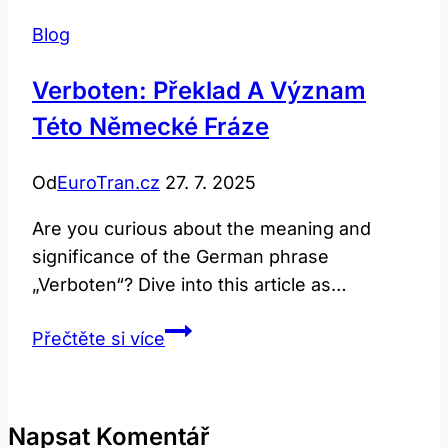
Blog
Verboten: Překlad A Význam
Této Německé Fráze
Od
EuroTran.cz
27. 7. 2025
Are you curious about the meaning and
significance of the German phrase
„Verboten“? Dive into this article as…
Verboten:
Přečtěte si více
Překlad
a
Význam
Napsat Komentář
Této