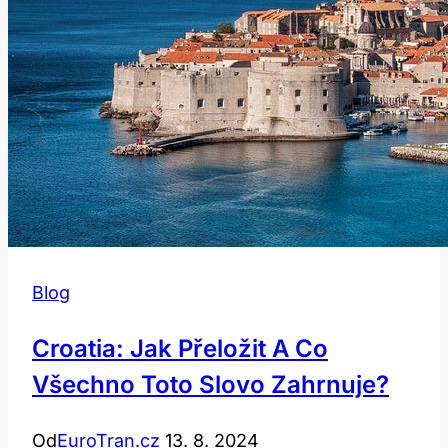
toto
slovo?
Blog
Croatia: Jak Přeložit A Co
Všechno Toto Slovo Zahrnuje?
Od
EuroTran.cz
13. 8. 2024