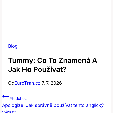
Blog
Tummy: Co To Znamená A
Jak Ho Používat?
Od
EuroTran.cz
7. 7. 2026
Navigace
Předchozí
Pro
Apologize: Jak správně používat tento anglický
výraz?