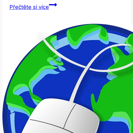
At
Přečtěte si více
the
Right
Moment:
Jak
Správně
Používat
Tuto
Frázi?