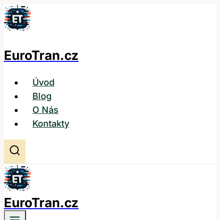
Přeskočit
na
obsah
EuroTran.cz
Úvod
Blog
O Nás
Kontakty
EuroTran.cz