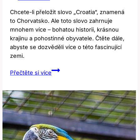
Chcete-li přeložit slovo „Croatia“, znamená
to Chorvatsko. Ale toto slovo zahrnuje
mnohem více – bohatou historii, krásnou
krajinu a pohostinné obyvatele. Čtěte dále,
abyste se dozvěděli více o této fascinující
zemi.
Croatia:
Přečtěte si více
Jak
Přeložit
a
Co
Všechno
Toto
Slovo
Zahrnuje?