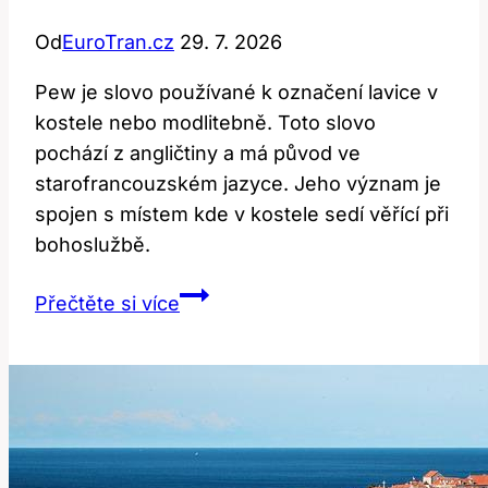
Od
EuroTran.cz
29. 7. 2026
Pew je slovo používané k označení lavice v
kostele nebo modlitebně. Toto slovo
pochází z angličtiny a má původ ve
starofrancouzském jazyce. Jeho význam je
spojen s místem kde v kostele sedí věřící při
bohoslužbě.
Pew:
Přečtěte si více
Co
to
znamená
a
kde
najdeme