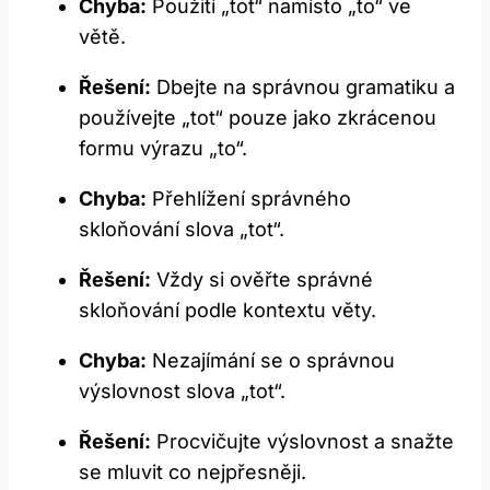
Chyba:
Použití „tot“ namísto „to“ ve
větě.
Řešení:
Dbejte na správnou gramatiku a
používejte „tot“ pouze jako zkrácenou
formu výrazu „to“.
Chyba:
Přehlížení správného
skloňování slova „tot“.
Řešení:
Vždy si ověřte správné
skloňování podle kontextu věty.
Chyba:
Nezajímání se o správnou
výslovnost slova „tot“.
Řešení:
Procvičujte výslovnost a snažte
se mluvit co nejpřesněji.