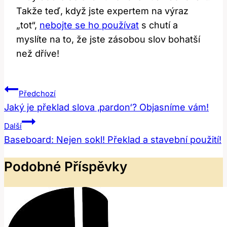
Takže teď, když jste expertem na výraz
„tot“,
nebojte se ho používat
s chutí a
myslíte na to, že jste zásobou slov bohatší
než dříve!
Navigace
Předchozí
Pro
Jaký je překlad slova ‚pardon‘? Objasníme vám!
Příspěvek
Další
Baseboard: Nejen sokl! Překlad a stavební použití!
Podobné Příspěvky