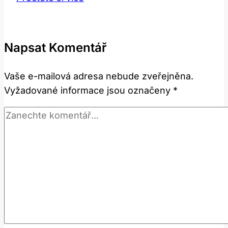
Co
to
znamená
Napsat Komentář
a
jak
Vaše e-mailová adresa nebude zveřejněna.
to
Vyžadované informace jsou označeny
*
vysvětlit?