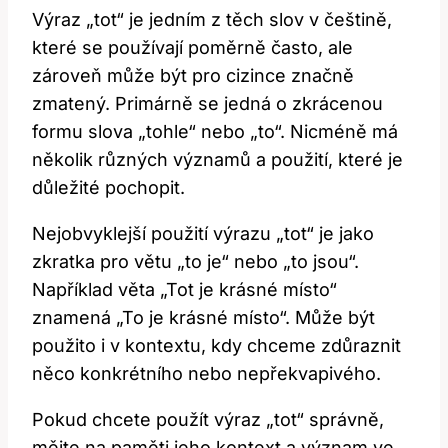
Výraz „tot“ je jedním z těch slov v češtině,
které se používají poměrně často, ale
zároveň může být pro cizince značně
zmatený. Primárně se jedná o zkrácenou
formu slova „tohle“ nebo „to“. Nicméně má
několik různých významů a použití, které je
důležité pochopit.
Nejobvyklejší použití výrazu „tot“ je jako
zkratka pro větu „to je“ nebo „to jsou“.
Například věta „Tot je krásné místo“
znamená „To je krásné místo“. Může být
použito i v kontextu, kdy chceme zdůraznit
něco konkrétního nebo nepřekvapivého.
Pokud chcete použít výraz „tot“ správně,
mějte na paměti jeho kontext a význam ve