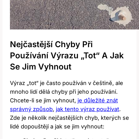
Nejčastější Chyby Při
Používání Výrazu „tot“ A Jak
Se Jim Vyhnout
Výraz „tot“ je často používán v češtině, ale
mnoho lidí dělá chyby při jeho používání.
Chcete-li se jim vyhnout,
je důležité znát
správný způsob
,
jak tento výraz používat
.
Zde je několik nejčastějších chyb, kterých se
lidé dopouštějí a jak se jim vyhnout: