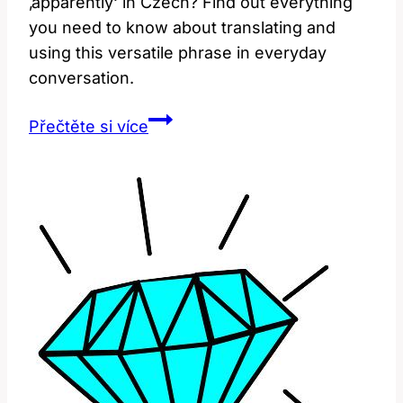
‚apparently‘ in Czech? Find out everything
you need to know about translating and
using this versatile phrase in everyday
conversation.
Apparently:
Přečtěte si více
Jak
Přeložit
a
Používat
Tuto
Frázi?