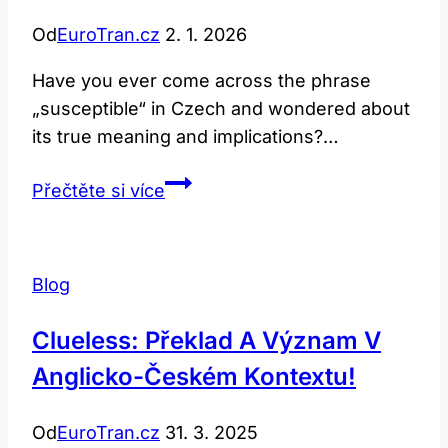
Od
EuroTran.cz
2. 1. 2026
Have you ever come across the phrase
„susceptible“ in Czech and wondered about
its true meaning and implications?…
Susceptible:
Přečtěte si více
Překlad
a
Význam
Blog
Této
Složité
Clueless: Překlad A Význam V
Fráze
Anglicko-Českém Kontextu!
Od
EuroTran.cz
31. 3. 2025