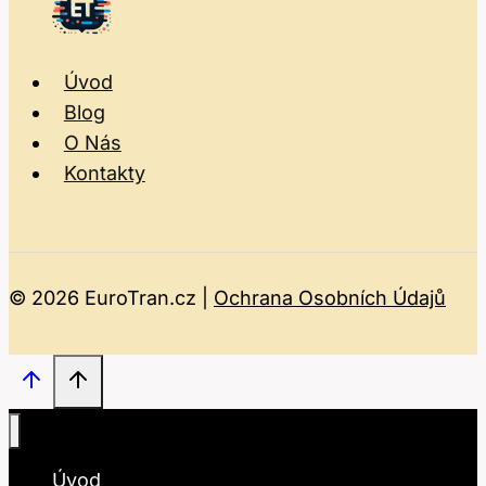
Úvod
Blog
O Nás
Kontakty
© 2026 EuroTran.cz |
Ochrana Osobních Údajů
Úvod