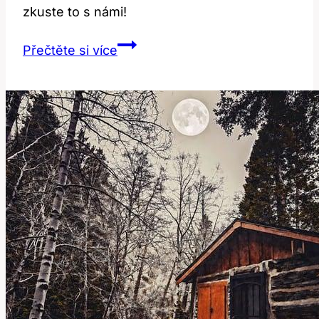
zkuste to s námi!
Receives:
Přečtěte si více
Překlad
a
kontext
této
anglické
fráze