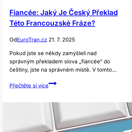
Fiancée: Jaký Je Český Překlad
Této Francouzské Fráze?
Od
EuroTran.cz
21. 7. 2025
Pokud jste se někdy zamýšleli nad
správným překladem slova „fiancée“ do
češtiny, jste na správném místě. V tomto…
Fiancée:
Přečtěte si více
Jaký
Je
Český
Překlad
Této