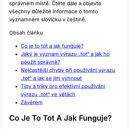
správném místě. Čtěte dále a objevte
všechny důležité informace o tomto
významném slovíčku v češtině.
Obsah článku
Co je to tot a jak funguje?
Jaký je význam výrazu „tot“ a jak ho
použít správně?
Nejčastější chyby při používání výrazu
„tot“ a jak se jim vyhnout
Tipy a triky pro efektivní používání
výrazu „tot“ ve větách
Závěrem
Co Je To Tot A Jak Funguje?