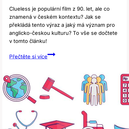
Clueless je populární film z 90. let, ale co
znamená v českém kontextu? Jak se
překládá tento výraz a jaký má význam pro
anglicko-českou kulturu? To vše se dočtete
v tomto článku!
Clueless:
Přečtěte si více
Překlad
a
význam
v
anglicko-
českém
kontextu!