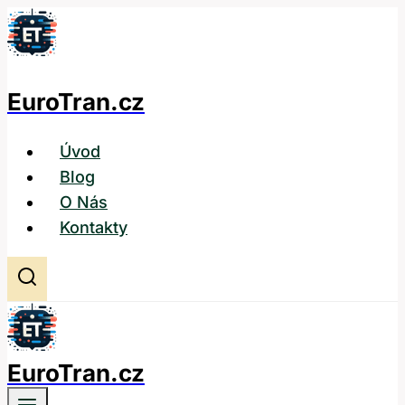
Přeskočit
na
obsah
EuroTran.cz
Úvod
Blog
O Nás
Kontakty
EuroTran.cz